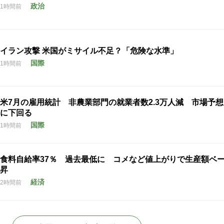
政治
1時間前
イラン攻撃 米国がミサイル不足？「危険な水準」
国際
1時間前
米7月の雇用統計 非農業部門の就業者数2.3万人減 市場予
に下回る
国際
1時間前
食料自給率37％ 過去最低に コメなど値上がりで生産額ベ
昇
経済
2時間前