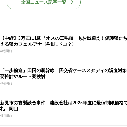
全国ニュース記事一覧
【中継】3万匹に1匹「オスの三毛猫」もお出迎え！保護猫た
える猫カフェ ルアナ〈#推しドコ？〉
4時間前
「一歩前進」四国の新幹線 国交省ケーススタディの調査対象
要推計やルート案検討
4時間前
新見市の官製談合事件 建設会社は2025年度に最低制限価格
札 岡山
4時間前