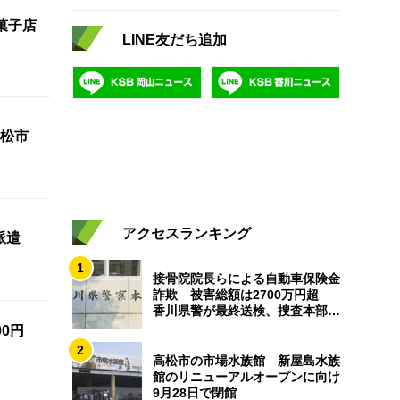
菓子店
LINE友だち追加
松市
アクセスランキング
派遣
1
接骨院院長らによる自動車保険金
詐欺 被害総額は2700万円超
香川県警が最終送検、捜査本部解
散
0円
2
高松市の市場水族館 新屋島水族
館のリニューアルオープンに向け
9月28日で閉館