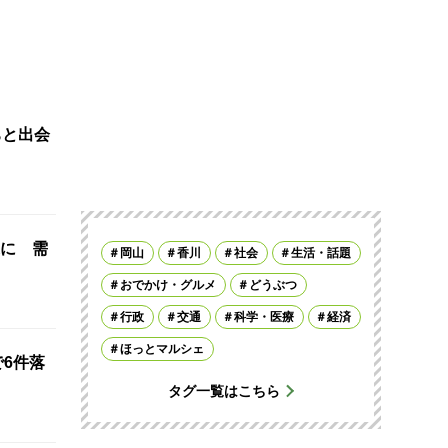
ちと出会
に 需
岡山
香川
社会
生活・話題
おでかけ・グルメ
どうぶつ
行政
交通
科学・医療
経済
ほっとマルシェ
で6件落
タグ一覧はこちら