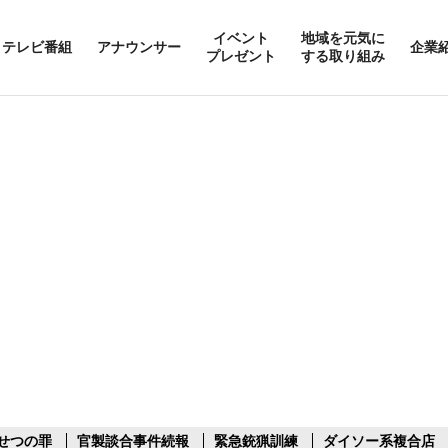
イベント
地域を元気に
テレビ番組
アナウンサー
企業
プレゼント
する取り組み
せつの罪
官製談合事件続報
緊急銃猟訓練
ダイソー系複合店