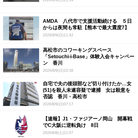
AMDA 八代市で支援活動続ける ５日
からは夜間も常駐【熊本で最大震度7】
2026/8/9(日)11:42
高松市のコワーキングスペース
「Setouchi-i-Base」体験入会キャンペー
ン 香川
2026/8/9(日)10:38
自宅で夫の後頭部など切り付けたか…女
(51)を殺人未遂容疑で逮捕 女は殺意を
否認 香川・高松市
2026/8/9(日)07:17
【速報】J1・ファジアーノ岡山 開幕戦
でC大阪に逆転負け 8日
2026/8/8(土)21:07