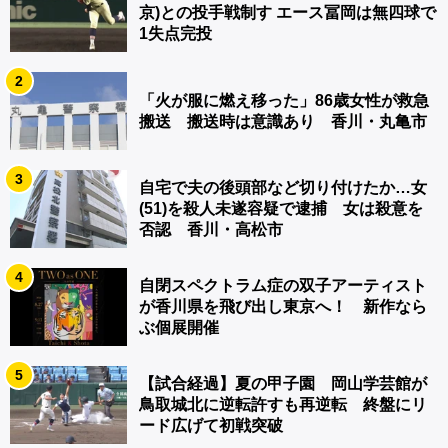
京)との投手戦制す エース冨岡は無四球で
1失点完投
2
「火が服に燃え移った」86歳女性が救急
搬送 搬送時は意識あり 香川・丸亀市
3
自宅で夫の後頭部など切り付けたか…女
(51)を殺人未遂容疑で逮捕 女は殺意を
否認 香川・高松市
4
自閉スペクトラム症の双子アーティスト
が香川県を飛び出し東京へ！ 新作なら
ぶ個展開催
5
【試合経過】夏の甲子園 岡山学芸館が
鳥取城北に逆転許すも再逆転 終盤にリ
ード広げて初戦突破