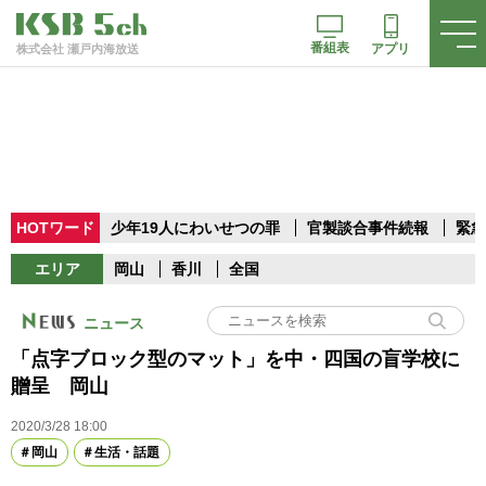
番組表
アプリ
株式会社 瀬戸内海放送
HOTワード
少年19人にわいせつの罪
官製談合事件続報
緊急
エリア
岡山
香川
全国
ニュース
「点字ブロック型のマット」を中・四国の盲学校に
贈呈 岡山
2020/3/28 18:00
岡山
生活・話題