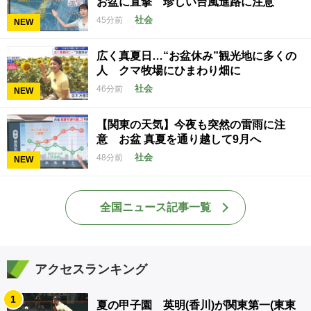
お盆に直撃 珍しい台風進路に注意
社会
45分前
NEW
広く真夏日…“お盆休み”観光地に多くの
人 クマ牧場にひまわり畑に
社会
46分前
NEW
【関東の天気】今夜も突然の雷雨に注
意 お盆 真夏を通り越して9月へ
社会
48分前
NEW
全国ニュース記事一覧
アクセスランキング
1
夏の甲子園 英明(香川)が関東第一(東東