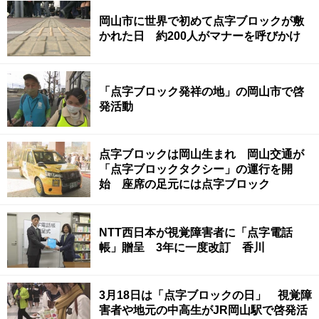
岡山市に世界で初めて点字ブロックが敷
かれた日 約200人がマナーを呼びかけ
「点字ブロック発祥の地」の岡山市で啓
発活動
点字ブロックは岡山生まれ 岡山交通が
「点字ブロックタクシー」の運行を開
始 座席の足元には点字ブロック
NTT西日本が視覚障害者に「点字電話
帳」贈呈 3年に一度改訂 香川
3月18日は「点字ブロックの日」 視覚障
害者や地元の中高生がJR岡山駅で啓発活