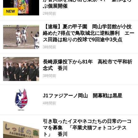
ぶ個展開催
NEW
2時間前
【速報】夏の甲子園 岡山学芸館が小技
絡めた7得点で鳥取城北に逆転勝利 エー
ス田路は粘りの投球で9回途中3失点
3時間前
長崎原爆投下から81年 高松市で平和祈
念式 香川
3時間前
J1ファジアーノ岡山 開幕戦は黒星
4時間前
引き取ったイヌやネコたちの日常の一コ
マを募集 「卒業犬猫フォトコンテス
ト」 香川