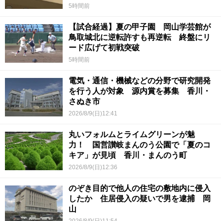
5時間前
【試合経過】夏の甲子園 岡山学芸館が
鳥取城北に逆転許すも再逆転 終盤にリ
ード広げて初戦突破
5時間前
電気・通信・機械などの分野で研究開発
を行う人が対象 源内賞を募集 香川・
さぬき市
2026/8/9(日)12:41
丸いフォルムとライムグリーンが魅
力！ 国営讃岐まんのう公園で「夏のコ
キア」が見頃 香川・まんのう町
2026/8/9(日)12:36
のぞき目的で他人の住宅の敷地内に侵入
したか 住居侵入の疑いで男を逮捕 岡
山
2026/8/9(日)11:54