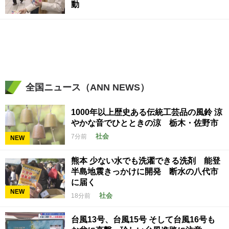
動
全国ニュース（ANN NEWS）
1000年以上歴史ある伝統工芸品の風鈴 涼
やかな音でひとときの涼 栃木・佐野市
社会
7分前
NEW
熊本 少ない水でも洗濯できる洗剤 能登
半島地震きっかけに開発 断水の八代市
に届く
NEW
社会
18分前
台風13号、台風15号 そして台風16号も