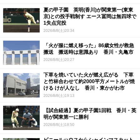
夏の甲子園 英明(香川)が関東第一(東東
京)との投手戦制す エース冨岡は無四球で
1失点完投
2026/8/8(土)20:34
「火が服に燃え移った」86歳女性が救急
搬送 搬送時は意識あり 香川・丸亀市
2026/8/8(土)20:27
下草を焼いていた火が燃え広がる 下草
と竹林合わせて約2000平方メートルが焼
ける けが人なし 香川・東かがわ市
2026/8/8(土)19:13
【試合経過】夏の甲子園1回戦 香川・英
明が関東第一に勝利
2026/8/8(土)18:50
ビニールハウスからシャインマスカット