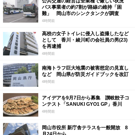
公共交通の経営は全業種で厳しい状況
バス事業者の約7割が路線の維持「困
難」 岡山市のシンクタンクが調査
4時間前
高校の女子トイレに侵入し盗撮したなど
として 香川・綾川町の会社員の男(23)
を再逮捕
4時間前
南海トラフ巨大地震の被害想定の見直し
など 岡山県が防災ガイドブックを改訂
4時間前
アイデアを9月7日から募集 讃岐餃子コ
ンテスト「SANUKI GYO1 GP」香川
4時間前
岡山市役所 新庁舎テラスを一般開放 8
月24日から