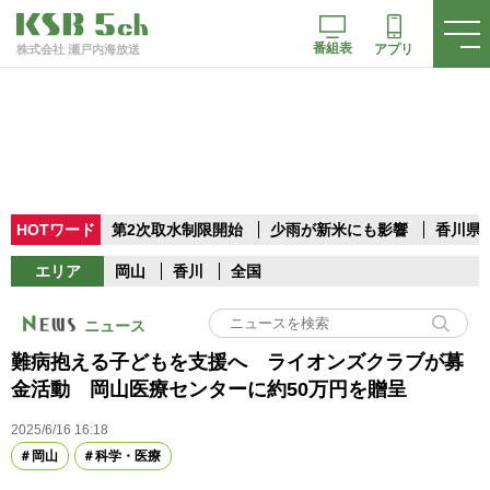
番組表
アプリ
株式会社 瀬戸内海放送
HOTワード
第2次取水制限開始
少雨が新米にも影響
香川県
エリア
岡山
香川
全国
ニュース
難病抱える子どもを支援へ ライオンズクラブが募
金活動 岡山医療センターに約50万円を贈呈
2025/6/16 16:18
岡山
科学・医療