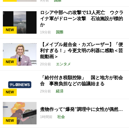
国際
9分前
ロシア中部への攻撃で13人死亡 ウクラ
イナ軍がドローン攻撃 石油施設が標的
か
NEW
国際
19分前
【メイプル超合金・カズレーザー】「便
利すぎる！」今更文明の利器に感動＜芸
能動画＞
NEW
エンタメ
20分前
「給付付き税額控除」 国と地方が初会
合 事務負担などの協議始まる
経済
29分前
NEW
煮物作って“爆発”調理中に女性が偶然…
社会
1時間前
NEW