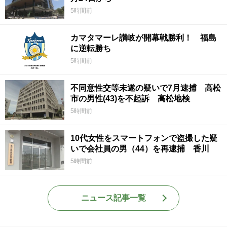
5時間前
カマタマーレ讃岐が開幕戦勝利！ 福島
に逆転勝ち
5時間前
不同意性交等未遂の疑いで7月逮捕 高松
市の男性(43)を不起訴 高松地検
5時間前
10代女性をスマートフォンで盗撮した疑
いで会社員の男（44）を再逮捕 香川
5時間前
ニュース記事一覧