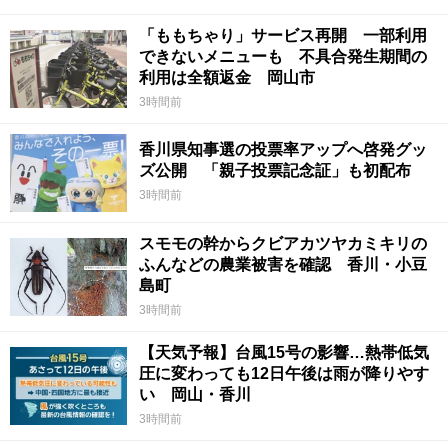
「ももちゃり」サービス再開 一部利用
できないメニューも 不具合発生期間の
利用は全額返金 岡山市
3時間前
香川県知事選の投票率アップへ啓発グッ
ズ公開 「親子投票記念証」も初配布
3時間前
スモモの幹からクビアカツヤカミキリの
ふんなどの農業被害を確認 香川・小豆
島町
3時間前
【天気予報】台風15号の影響…熱帯低気
圧に変わっても12日午後は雨が降りやす
い 岡山・香川
3時間前