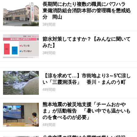
長期間にわたり複数の職員にパワハラ
東備消防組合消防本部の管理職を懲戒処
分 岡山
3時間前
節水対策してますか？【みんなに聞いて
みた】
3時間前
【涼を求めて…】市街地より3～5℃涼し
い「三霞洞渓谷」 香川・まんのう町
4時間前
熊本地震の被災地支援「チームおかや
ま」が活動報告 「暑い中でも温かいも
のを食べるのが必要」
4時間前