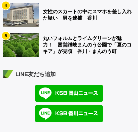
4
女性のスカートの中にスマホを差し入れ
た疑い 男を逮捕 香川
5
丸いフォルムとライムグリーンが魅
力！ 国営讃岐まんのう公園で「夏のコ
キア」が見頃 香川・まんのう町
LINE友だち追加