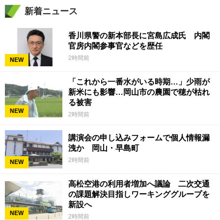
新着ニュース
香川県警の新本部長に宮島広成氏 内閣
官房内閣参事官などを歴任
2時間前
NEW
「これから一番水がいる時期…」少雨が
新米にも影響…岡山市の農園で穂が枯れ
る被害
NEW
2時間前
講演会の申し込みフォームで個人情報漏
洩か 岡山・早島町
2時間前
NEW
高松空港の利用者増加へ議論 二次交通
の課題解決目指しワーキンググループを
新設へ
NEW
2時間前