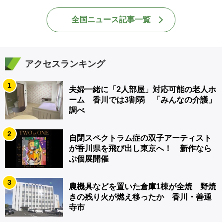
全国ニュース記事一覧
アクセスランキング
1
夫婦一緒に「2人部屋」対応可能の老人ホ
ーム 香川では3割弱 「みんなの介護」
調べ
2
自閉スペクトラム症の双子アーティスト
が香川県を飛び出し東京へ！ 新作なら
ぶ個展開催
3
農機具などを置いた倉庫1棟が全焼 野焼
きの残り火が燃え移ったか 香川・善通
寺市