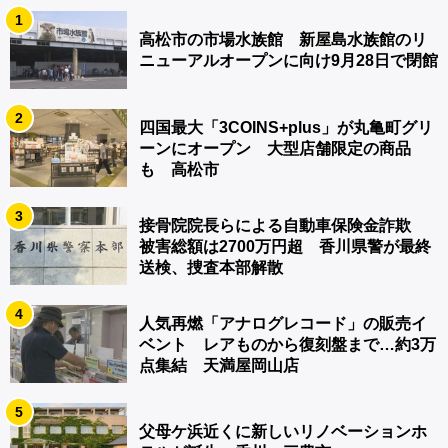
1
高松市の市場水族館 新屋島水族館のリ
ニューアルオープンに向け9月28日で閉館
2
四国最大「3COINS+plus」が丸亀町グリ
ーンにオープン 大型店舗限定の商品
も 高松市
3
接骨院院長らによる自動車保険金詐欺
被害総額は2700万円超 香川県警が最終
送検、捜査本部解散
4
人気再燃「アナログレコード」の販売イ
ベント レアものから復刻盤まで…約3万
点集結 天満屋岡山店
5
父母ケ浜近くに新しいリノベーションホ