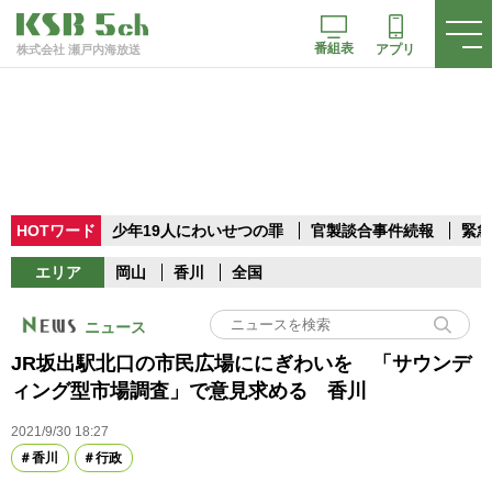
番組表
アプリ
株式会社 瀬戸内海放送
HOTワード
少年19人にわいせつの罪
官製談合事件続報
緊急
エリア
岡山
香川
全国
ニュース
JR坂出駅北口の市民広場ににぎわいを 「サウンデ
ィング型市場調査」で意見求める 香川
2021/9/30 18:27
香川
行政