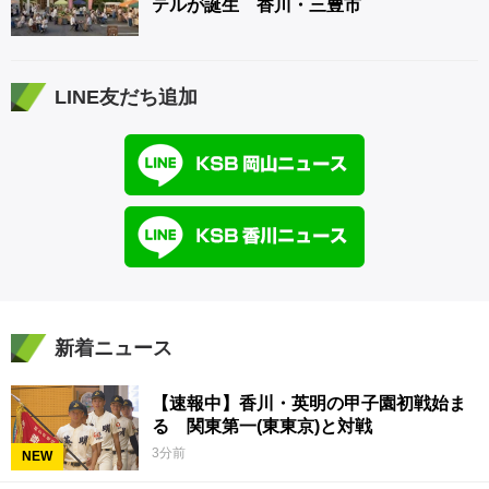
テルが誕生 香川・三豊市
LINE友だち追加
新着ニュース
【速報中】香川・英明の甲子園初戦始ま
る 関東第一(東東京)と対戦
3分前
NEW