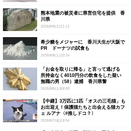
熊本地震の被災者に県営住宅を提供 香
川県
2026/8/8(土)11:12
希少糖をメジャーに 香川大生が大阪で
PR ドーナツの試食も
2026/8/8(土)10:24
「お金を取りに帰る」と言って逃げる
所持金なく4010円分の飲食をした疑い
無職の男（58）逮捕 香川県警
2026/8/8(土)09:45
【中継】3万匹に1匹「オスの三毛猫」も
お出迎え！保護猫たちと出会える猫カフ
ェ ルアナ〈#推しドコ？〉
2026/8/7(金)19:54