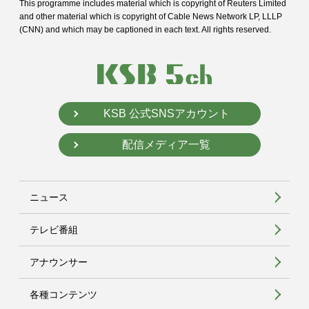
This programme includes material which is copyright of Reuters Limited
and
other material which is copyright of Cable News Network LP, LLLP
(CNN) and
which may be captioned in each text. All rights reserved.
KSB 公式SNSアカウント
配信メディア一覧
ニュース
テレビ番組
アナウンサー
各種コンテンツ