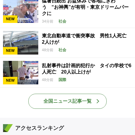
猛暑日続出 お盆休みで各地にぎわ
う “お神輿”が有明・東京ドリームパー
クに
NEW
社会
34分前
東北自動車道で衝突事故 男性1人死亡
2人けが
社会
48分前
NEW
乱射事件は計画的犯行か タイの学校で6
人死亡 20人以上けが
国際
48分前
NEW
全国ニュース記事一覧
アクセスランキング