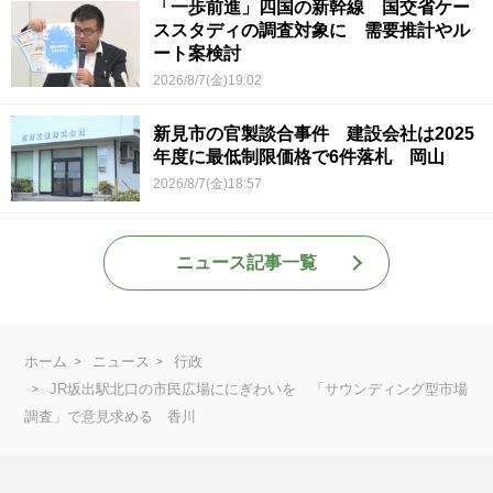
「一歩前進」四国の新幹線 国交省ケー
ススタディの調査対象に 需要推計やル
ート案検討
2026/8/7(金)19:02
新見市の官製談合事件 建設会社は2025
年度に最低制限価格で6件落札 岡山
2026/8/7(金)18:57
ニュース記事一覧
ホーム
ニュース
行政
JR坂出駅北口の市民広場ににぎわいを 「サウンディング型市場
調査」で意見求める 香川