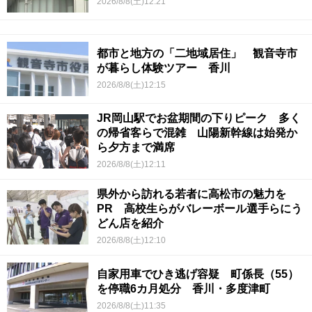
2026/8/8(土)12:21
都市と地方の「二地域居住」 観音寺市
が暮らし体験ツアー 香川
2026/8/8(土)12:15
JR岡山駅でお盆期間の下りピーク 多く
の帰省客らで混雑 山陽新幹線は始発か
ら夕方まで満席
2026/8/8(土)12:11
県外から訪れる若者に高松市の魅力を
PR 高校生らがバレーボール選手らにう
どん店を紹介
2026/8/8(土)12:10
自家用車でひき逃げ容疑 町係長（55）
を停職6カ月処分 香川・多度津町
2026/8/8(土)11:35