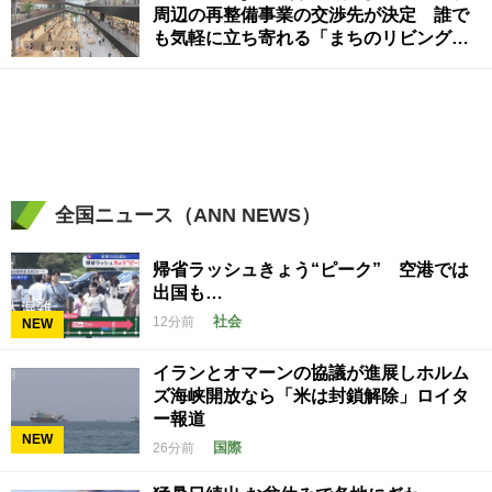
周辺の再整備事業の交渉先が決定 誰で
も気軽に立ち寄れる「まちのリビング」
に 香川・坂出市
全国ニュース（ANN NEWS）
帰省ラッシュきょう“ピーク” 空港では
出国も…
社会
12分前
NEW
イランとオマーンの協議が進展しホルム
ズ海峡開放なら「米は封鎖解除」ロイタ
ー報道
NEW
国際
26分前