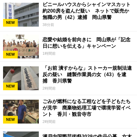
ビニールハウスからシャインマスカット
約200房を盗んだ疑い ネットで販売か
無職の男（42）逮捕 岡山県警
NEW
38分前
恋愛や結婚を前向きに 岡山県が「記念
日に想いを伝える」キャンペーン
1時間前
NEW
「お前 潰すからな」ストーカー規制法違
反の疑い 縫製作業員の女（43）を逮
捕 香川県警
NEW
2時間前
ごみが燃料になる工程などを子どもたち
が見学 廃棄物処理工場で環境学習イベ
ント 香川・観音寺市
NEW
2時間前
瀬戸内国際芸術祭2028の作品公募 女木