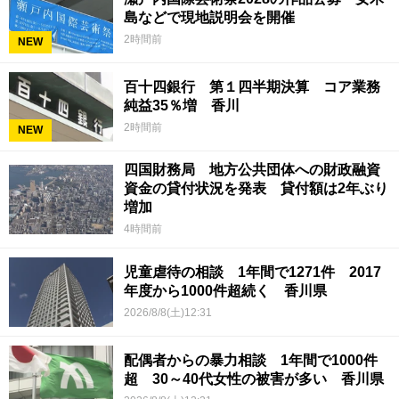
島などで現地説明会を開催
2時間前
NEW
百十四銀行 第１四半期決算 コア業務
純益35％増 香川
2時間前
NEW
四国財務局 地方公共団体への財政融資
資金の貸付状況を発表 貸付額は2年ぶり
増加
4時間前
児童虐待の相談 1年間で1271件 2017
年度から1000件超続く 香川県
2026/8/8(土)12:31
配偶者からの暴力相談 1年間で1000件
超 30～40代女性の被害が多い 香川県