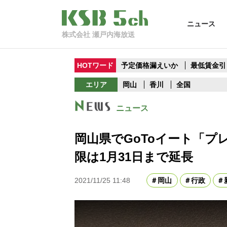
ニュース
株式会社 瀬戸内海放送
HOTワード
予定価格漏えいか
最低賃金引
エリア
岡山
香川
全国
ニュース
岡山県でGoToイート「プ
限は1月31日まで延長
2021/11/25 11:48
岡山
行政