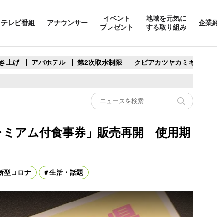
イベント
地域を元気に
テレビ番組
アナウンサー
企業
プレゼント
する取り組み
き上げ
アパホテル
第2次取水制限
クビアカツヤカミキリ
レミアム付食事券」販売再開 使用期
新型コロナ
生活・話題