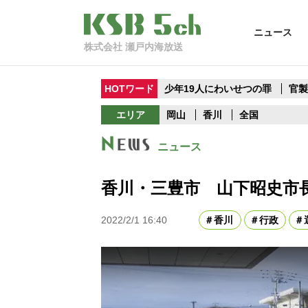
ニュース
株式会社 瀬戸内海放送
HOTワード
少年19人にわいせつの罪
官
エリア
岡山
香川
全国
ニュース
香川・三豊市 山下昭史市
2022/2/1 16:40
香川
行政