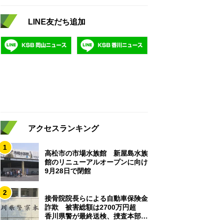
LINE友だち追加
アクセスランキング
1
高松市の市場水族館 新屋島水族
館のリニューアルオープンに向け
9月28日で閉館
2
接骨院院長らによる自動車保険金
詐欺 被害総額は2700万円超
香川県警が最終送検、捜査本部解