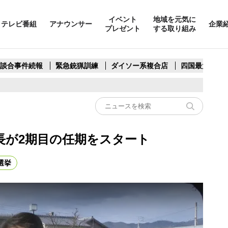
イベント
地域を元気に
テレビ番組
アナウンサー
企業
プレゼント
する取り組み
製談合事件続報
緊急銃猟訓練
ダイソー系複合店
四国最大スリ
長が2期目の任期をスタート
選挙