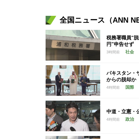
全国ニュース（ANN N
税務署職員“脱
円”申告せず
社会
3時間前
パキスタン・
からの脱却か
国際
4時間前
中道・立憲・
政治
4時間前