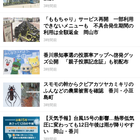
3時間前
「ももちゃり」サービス再開 一部利用
できないメニューも 不具合発生期間の
利用は全額返金 岡山市
3時間前
香川県知事選の投票率アップへ啓発グッ
ズ公開 「親子投票記念証」も初配布
3時間前
スモモの幹からクビアカツヤカミキリの
ふんなどの農業被害を確認 香川・小豆
島町
3時間前
【天気予報】台風15号の影響…熱帯低気
圧に変わっても12日午後は雨が降りやす
い 岡山・香川
3時間前