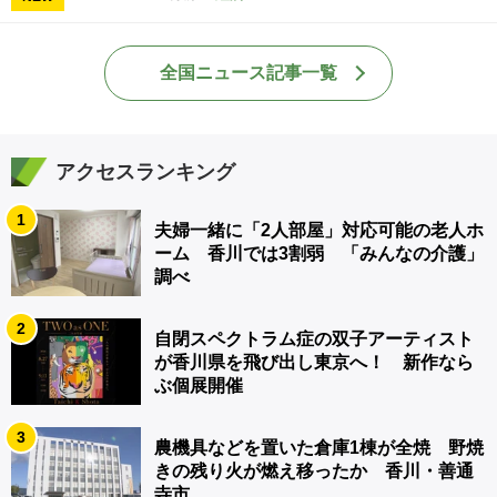
全国ニュース記事一覧
アクセスランキング
1
夫婦一緒に「2人部屋」対応可能の老人ホ
ーム 香川では3割弱 「みんなの介護」
調べ
2
自閉スペクトラム症の双子アーティスト
が香川県を飛び出し東京へ！ 新作なら
ぶ個展開催
3
農機具などを置いた倉庫1棟が全焼 野焼
きの残り火が燃え移ったか 香川・善通
寺市