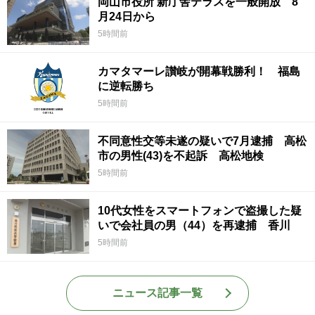
岡山市役所 新庁舎テラスを一般開放 8
月24日から
5時間前
カマタマーレ讃岐が開幕戦勝利！ 福島
に逆転勝ち
5時間前
不同意性交等未遂の疑いで7月逮捕 高松
市の男性(43)を不起訴 高松地検
5時間前
10代女性をスマートフォンで盗撮した疑
いで会社員の男（44）を再逮捕 香川
5時間前
ニュース記事一覧