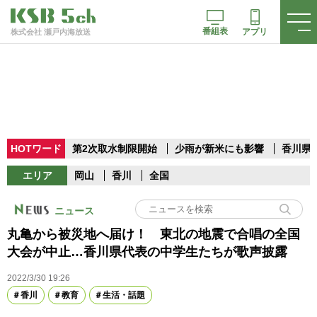
番組表
アプリ
株式会社 瀬戸内海放送
HOTワード
第2次取水制限開始
少雨が新米にも影響
香川県
エリア
岡山
香川
全国
ニュース
丸亀から被災地へ届け！ 東北の地震で合唱の全国
大会が中止…香川県代表の中学生たちが歌声披露
2022/3/30 19:26
香川
教育
生活・話題