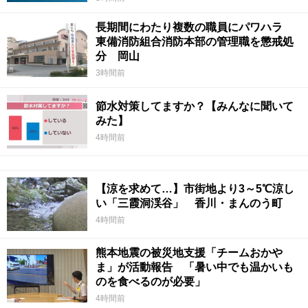
長期間にわたり複数の職員にパワハラ
東備消防組合消防本部の管理職を懲戒処
分 岡山
3時間前
節水対策してますか？【みんなに聞いて
みた】
4時間前
【涼を求めて…】市街地より3～5℃涼し
い「三霞洞渓谷」 香川・まんのう町
4時間前
熊本地震の被災地支援「チームおかや
ま」が活動報告 「暑い中でも温かいも
のを食べるのが必要」
4時間前