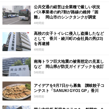
公共交通の経営は全業種で厳しい状況
バス事業者の約7割が路線の維持「困
難」 岡山市のシンクタンクが調査
4時間前
高校の女子トイレに侵入し盗撮したなど
として 香川・綾川町の会社員の男(23)
を再逮捕
4時間前
南海トラフ巨大地震の被害想定の見直し
など 岡山県が防災ガイドブックを改訂
5時間前
アイデアを9月7日から募集 讃岐餃子コ
ンテスト「SANUKI GYO1 GP」香川
5時間前