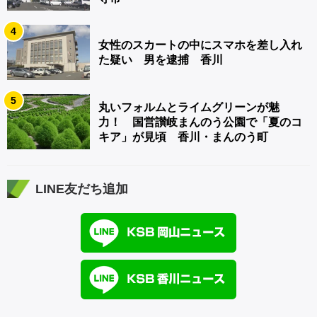
4
女性のスカートの中にスマホを差し入れ
た疑い 男を逮捕 香川
5
丸いフォルムとライムグリーンが魅
力！ 国営讃岐まんのう公園で「夏のコ
キア」が見頃 香川・まんのう町
LINE友だち追加