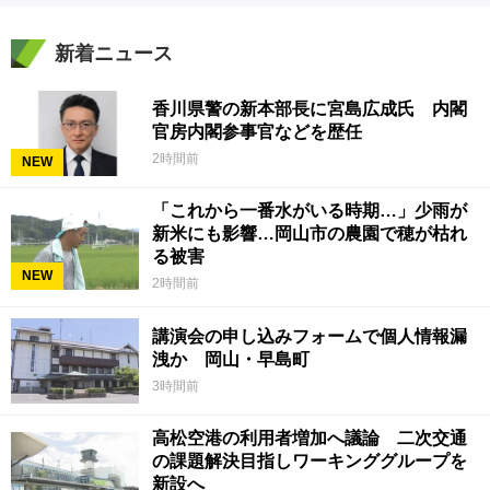
新着ニュース
香川県警の新本部長に宮島広成氏 内閣
官房内閣参事官などを歴任
2時間前
NEW
「これから一番水がいる時期…」少雨が
新米にも影響…岡山市の農園で穂が枯れ
る被害
NEW
2時間前
講演会の申し込みフォームで個人情報漏
洩か 岡山・早島町
3時間前
高松空港の利用者増加へ議論 二次交通
の課題解決目指しワーキンググループを
新設へ