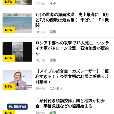
NEW
社会
17分前
7月の世界の海面水温 史上最高に 6月
と7月の西欧は最も暑く“干ばつ” EU機
関
NEW
国際
28分前
ロシア中部への攻撃で13人死亡 ウクラ
イナ軍がドローン攻撃 石油施設が標的
か
NEW
国際
38分前
【メイプル超合金・カズレーザー】「便
利すぎる！」今更文明の利器に感動＜芸
能動画＞
NEW
エンタメ
39分前
「給付付き税額控除」国と地方が初会
合 事務負担などの協議始まる
経済
48分前
NEW