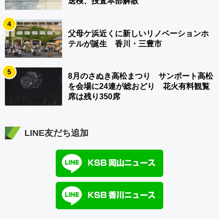
送検、捜査本部解散
4
父母ケ浜近くに新しいリノベーションホ
テルが誕生 香川・三豊市
5
8月のさぬき高松まつり サンポート高松
を会場に24連が総おどり 花火有料観覧
席は残り350席
LINE友だち追加