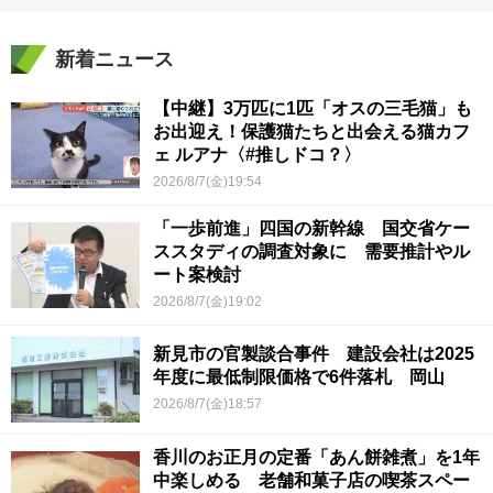
新着ニュース
【中継】3万匹に1匹「オスの三毛猫」も
お出迎え！保護猫たちと出会える猫カフ
ェ ルアナ〈#推しドコ？〉
2026/8/7(金)19:54
「一歩前進」四国の新幹線 国交省ケー
ススタディの調査対象に 需要推計やル
ート案検討
2026/8/7(金)19:02
新見市の官製談合事件 建設会社は2025
年度に最低制限価格で6件落札 岡山
2026/8/7(金)18:57
香川のお正月の定番「あん餅雑煮」を1年
中楽しめる 老舗和菓子店の喫茶スペー