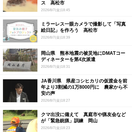
ス 高松市
2026/8/7(金)18:45
ミラーレス一眼カメラで撮影して「写真
絵日記」を作ろう 高松市
2026/8/7(金)18:39
岡山県 熊本地震の被災地にDMATコー
ディネーターを第4次派遣
2026/8/7(金)18:31
JA香川県 県産コシヒカリの仮渡金を前
年より3割減の1万8000円に 農家から不
安の声
2026/8/7(金)18:27
クマ出没に備えて 真庭市や猟友会など
が「緊急銃猟」訓練 岡山
2026/8/7(金)18:23