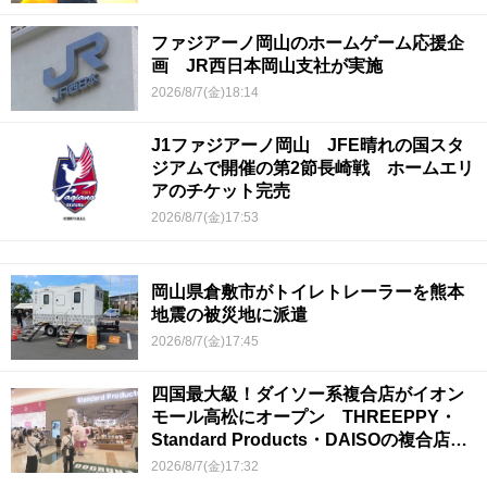
ファジアーノ岡山のホームゲーム応援企
画 JR西日本岡山支社が実施
2026/8/7(金)18:14
J1ファジアーノ岡山 JFE晴れの国スタ
ジアムで開催の第2節長崎戦 ホームエリ
アのチケット完売
2026/8/7(金)17:53
岡山県倉敷市がトイレトレーラーを熊本
地震の被災地に派遣
2026/8/7(金)17:45
四国最大級！ダイソー系複合店がイオン
モール高松にオープン THREEPPY・
Standard Products・DAISOの複合店は
香川県初
2026/8/7(金)17:32