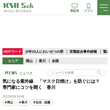
番組表
アプリ
株式会社 瀬戸内海放送
HOTワード
少年19人にわいせつの罪
官製談合事件続報
緊急
エリア
岡山
香川
全国
ニュース
気になる紫外線 「マスク日焼け」を防ぐには？
専門家にコツを聞く 香川
2022/4/28 18:48
岡山
香川
生活・話題