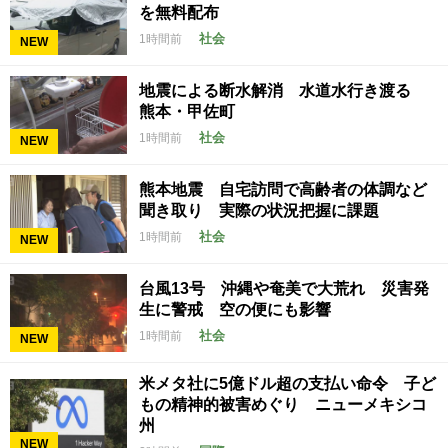
を無料配布
社会
1時間前
NEW
地震による断水解消 水道水行き渡る
熊本・甲佐町
社会
1時間前
NEW
熊本地震 自宅訪問で高齢者の体調など
聞き取り 実際の状況把握に課題
社会
1時間前
NEW
台風13号 沖縄や奄美で大荒れ 災害発
生に警戒 空の便にも影響
社会
1時間前
NEW
米メタ社に5億ドル超の支払い命令 子ど
もの精神的被害めぐり ニューメキシコ
州
NEW