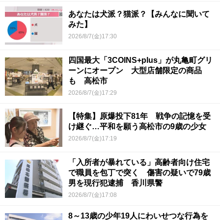
あなたは犬派？猫派？【みんなに聞いて
みた】
2026/8/7(金)17:30
四国最大「3COINS+plus」が丸亀町グリ
ーンにオープン 大型店舗限定の商品
も 高松市
2026/8/7(金)17:29
【特集】原爆投下81年 戦争の記憶を受
け継ぐ…平和を願う高松市の9歳の少女
2026/8/7(金)17:19
「入所者が暴れている」高齢者向け住宅
で職員を包丁で突く 傷害の疑いで79歳
男を現行犯逮捕 香川県警
2026/8/7(金)17:08
8～13歳の少年19人にわいせつな行為を