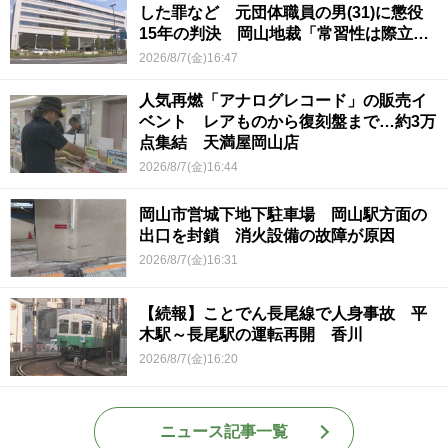
した罪など 元団体職員の男(31)に懲役
15年の判決 岡山地裁「常習性は際立っ
ていて被害結果も非常に重い」
2026/8/7(金)16:47
人気再燃「アナログレコード」の販売イ
ベント レアものから復刻盤まで…約3万
点集結 天満屋岡山店
2026/8/7(金)16:44
岡山市営城下地下駐車場 岡山駅方面の
出口を封鎖 消火設備の故障が原因
2026/8/7(金)16:31
【続報】ことでん長尾線で人身事故 平
木駅～長尾駅の運転再開 香川
2026/8/7(金)16:20
ニュース記事一覧