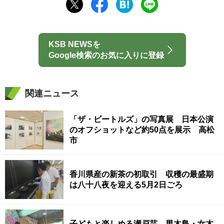
KSB NEWSを
Google検索のお気に入りに登録
関連ニュース
「ザ・ビートルズ」の写真展 日本公演
のオフショットなど約50点を展示 高松
市
香川県産の新茶の初取引 収穫の最盛期
は八十八夜を迎える5月2日ごろ
子どもと楽しめる瀬戸芸 男木島・女木