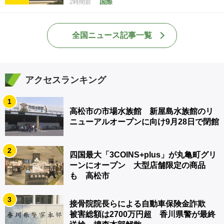
国際
2時間前
全国ニュース記事一覧
アクセスランキング
1
高松市の市場水族館 新屋島水族館のリ
ニューアルオープンに向け9月28日で閉館
2
四国最大「3COINS+plus」が丸亀町グリ
ーンにオープン 大型店舗限定の商品
も 高松市
3
接骨院院長らによる自動車保険金詐欺
被害総額は2700万円超 香川県警が最終