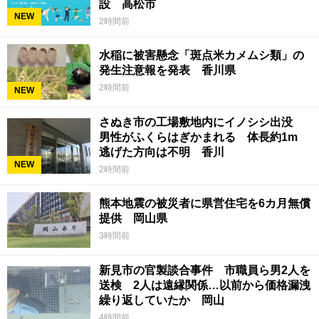
設 高松市
NEW
2時間前
水稲に被害懸念「斑点米カメムシ類」の
発生注意報を発表 香川県
2時間前
NEW
さぬき市の工場敷地内にイノシシ出没
男性がふくらはぎかまれる 体長約1m
逃げた方向は不明 香川
NEW
2時間前
熊本地震の被災者に県営住宅を6カ月無償
提供 岡山県
3時間前
新見市の官製談合事件 市職員ら男2人を
送検 2人は遠縁関係…以前から価格漏洩
繰り返していたか 岡山
4時間前