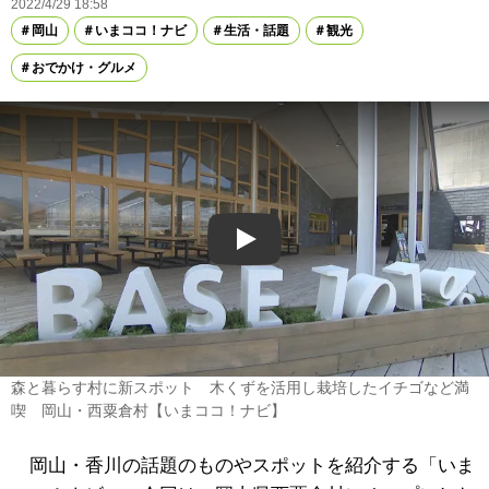
2022/4/29 18:58
岡山
いまココ！ナビ
生活・話題
観光
おでかけ・グルメ
Play
森と暮らす村に新スポット 木くずを活用し栽培したイチゴなど満
喫 岡山・西粟倉村【いまココ！ナビ】
岡山・香川の話題のものやスポットを紹介する「いま