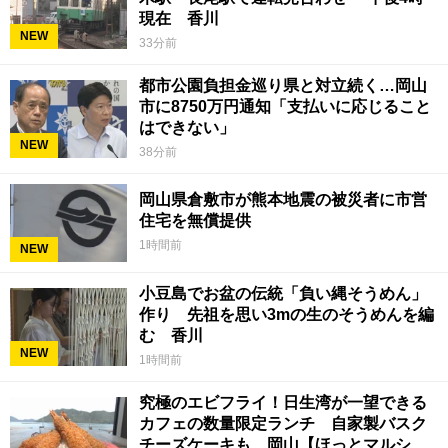
現在 香川
NEW
33分前
都市公園負担金巡り県と対立続く…岡山
市に8750万円通知「支払いに応じること
はできない」
NEW
38分前
岡山県倉敷市が熊本地震の被災者に市営
住宅を無償提供
1時間前
NEW
小豆島でお盆の伝統「負い縄そうめん」
作り 先祖を思い3mの生のそうめんを編
む 香川
NEW
1時間前
究極のエビフライ！日生湾が一望できる
カフェの数量限定ランチ 自家製バスク
チーズケーキも 岡山【ほっとマルシ