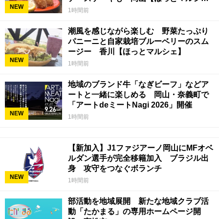
NEW
ェ】
1時間前
潮風を感じながら楽しむ 野菜たっぷり
パニーニと自家栽培ブルーベリーのスム
ージー 香川【ほっとマルシェ】
NEW
1時間前
地域のブランド牛「なぎビーフ」などア
ートと一緒に楽しめる 岡山・奈義町で
「アートdeミートNagi 2026」開催
NEW
1時間前
【新加入】J1ファジアーノ岡山にMFオベ
ルダン選手が完全移籍加入 ブラジル出
身 攻守をつなぐボランチ
NEW
1時間前
部活動を地域展開 新たな地域クラブ活
動「たかまる」の専用ホームページ開