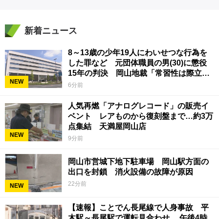
新着ニュース
8～13歳の少年19人にわいせつな行為を
した罪など 元団体職員の男(30)に懲役
15年の判決 岡山地裁「常習性は際立っ
NEW
ていて被害結果も非常に重い」
6分前
人気再燃「アナログレコード」の販売イ
ベント レアものから復刻盤まで…約3万
点集結 天満屋岡山店
NEW
9分前
岡山市営城下地下駐車場 岡山駅方面の
出口を封鎖 消火設備の故障が原因
22分前
NEW
【速報】ことでん長尾線で人身事故 平
木駅～長尾駅で運転見合わせ 午後4時