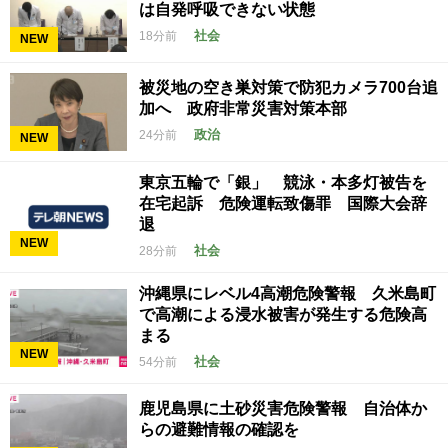
は自発呼吸できない状態
社会
18分前
NEW
被災地の空き巣対策で防犯カメラ700台追
加へ 政府非常災害対策本部
政治
24分前
NEW
東京五輪で「銀」 競泳・本多灯被告を
在宅起訴 危険運転致傷罪 国際大会辞
退
NEW
社会
28分前
沖縄県にレベル4高潮危険警報 久米島町
で高潮による浸水被害が発生する危険高
まる
NEW
社会
54分前
鹿児島県に土砂災害危険警報 自治体か
らの避難情報の確認を