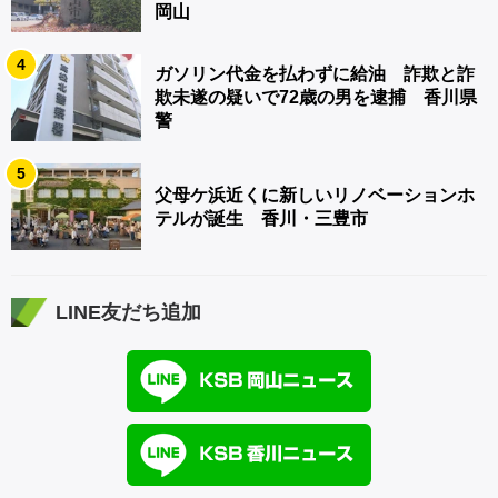
岡山
4
ガソリン代金を払わずに給油 詐欺と詐
欺未遂の疑いで72歳の男を逮捕 香川県
警
5
父母ケ浜近くに新しいリノベーションホ
テルが誕生 香川・三豊市
LINE友だち追加