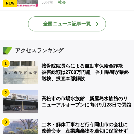
社会
56分前
NEW
全国ニュース記事一覧
アクセスランキング
1
接骨院院長らによる自動車保険金詐欺
被害総額は2700万円超 香川県警が最終
送検、捜査本部解散
2
高松市の市場水族館 新屋島水族館のリ
ニューアルオープンに向け9月28日で閉館
3
土木・解体工事など行う岡山市の会社に
改善命令 産業廃棄物を適切に保管せず