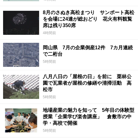
8月のさぬき高松まつり サンポート高松
を会場に24連が総おどり 花火有料観覧
席は残り350席
4時間前
岡山県 7月の企業倒産12件 7カ月連続
で二桁台
5時間前
八月八日の「屋根の日」を前に 栗林公
園で瓦業者が屋根の修繕や清掃活動 高
松市
5時間前
地場産業の魅力を知って 5年目の体験型
授業「企業学び楽舎講座」 倉敷市の中
学・高校で開催
5時間前