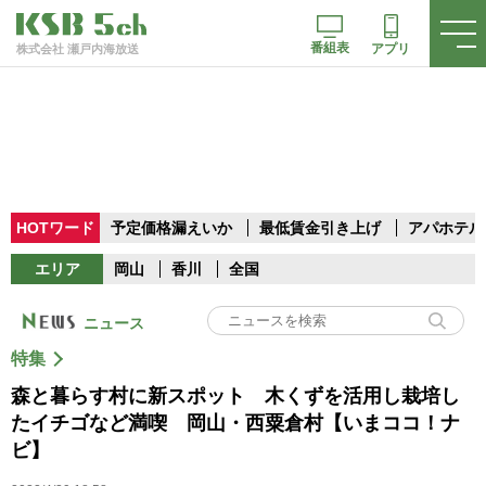
番組表
アプリ
株式会社 瀬戸内海放送
HOTワード
予定価格漏えいか
最低賃金引き上げ
アパホテル
エリア
岡山
香川
全国
ニュース
特集
森と暮らす村に新スポット 木くずを活用し栽培し
たイチゴなど満喫 岡山・西粟倉村【いまココ！ナ
ビ】