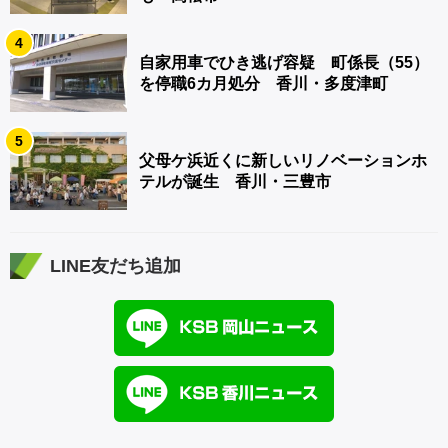
4
自家用車でひき逃げ容疑 町係長（55）
を停職6カ月処分 香川・多度津町
5
父母ケ浜近くに新しいリノベーションホ
テルが誕生 香川・三豊市
LINE友だち追加