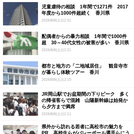
児童虐待の相談 1年間で1271件 2017
年度から1000件超続く 香川県
2026/8/8(土)12:31
配偶者からの暴力相談 1年間で1000件
超 30～40代女性の被害が多い 香川県
2026/8/8(土)12:21
都市と地方の「二地域居住」 観音寺市
が暮らし体験ツアー 香川
2026/8/8(土)12:15
JR岡山駅でお盆期間の下りピーク 多く
の帰省客らで混雑 山陽新幹線は始発か
ら夕方まで満席
2026/8/8(土)12:11
県外から訪れる若者に高松市の魅力を
PR 高校生らがバレーボール選手らにう