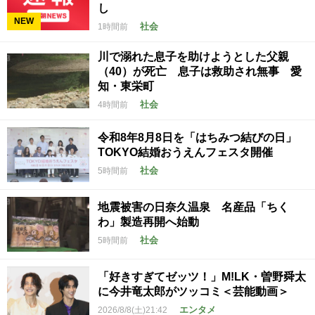
し
NEW
社会
1時間前
川で溺れた息子を助けようとした父親
（40）が死亡 息子は救助され無事 愛
知・東栄町
社会
4時間前
令和8年8月8日を「はちみつ結びの日」
TOKYO結婚おうえんフェスタ開催
社会
5時間前
地震被害の日奈久温泉 名産品「ちく
わ」製造再開へ始動
社会
5時間前
「好きすぎてゼッツ！」M!LK・曽野舜太
に今井竜太郎がツッコミ＜芸能動画＞
エンタメ
2026/8/8(土)21:42