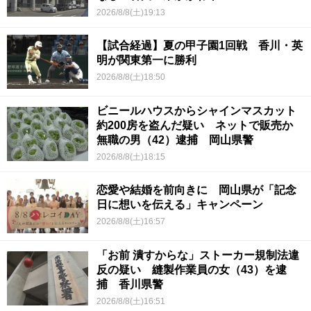
2026/8/8(土)19:13
【試合経過】夏の甲子園1回戦 香川・英
明が関東第一に勝利
2026/8/8(土)18:50
ビニールハウスからシャインマスカット
約200房を盗んだ疑い ネットで販売か
無職の男（42）逮捕 岡山県警
2026/8/8(土)18:15
恋愛や結婚を前向きに 岡山県が「記念
日に想いを伝える」キャンペーン
2026/8/8(土)16:57
「お前 潰すからな」ストーカー規制法違
反の疑い 縫製作業員の女（43）を逮
捕 香川県警
2026/8/8(土)16:51