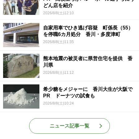
どん店を紹介
2026/8/8(土)12:10
自家用車でひき逃げ容疑 町係長（55）
を停職6カ月処分 香川・多度津町
2026/8/8(土)11:35
熊本地震の被災者に県営住宅を提供 香
川県
2026/8/8(土)11:12
希少糖をメジャーに 香川大生が大阪で
PR ドーナツの試食も
2026/8/8(土)10:24
ニュース記事一覧