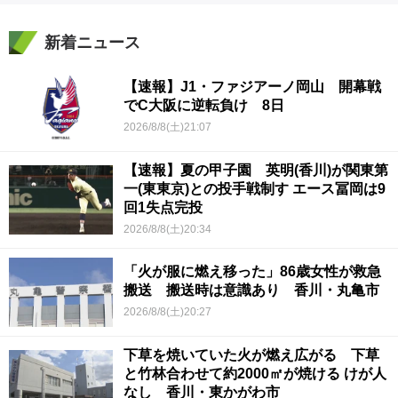
新着ニュース
【速報】J1・ファジアーノ岡山 開幕戦
でC大阪に逆転負け 8日
2026/8/8(土)21:07
【速報】夏の甲子園 英明(香川)が関東第
一(東東京)との投手戦制す エース冨岡は9
回1失点完投
2026/8/8(土)20:34
「火が服に燃え移った」86歳女性が救急
搬送 搬送時は意識あり 香川・丸亀市
2026/8/8(土)20:27
下草を焼いていた火が燃え広がる 下草
と竹林合わせて約2000㎡が焼ける けが人
なし 香川・東かがわ市