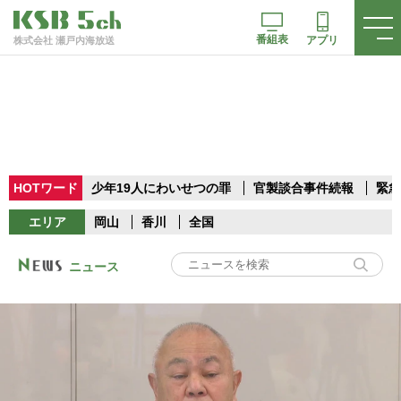
番組表
アプリ
株式会社 瀬戸内海放送
HOTワード
少年19人にわいせつの罪
官製談合事件続報
緊急
エリア
岡山
香川
全国
ニュース