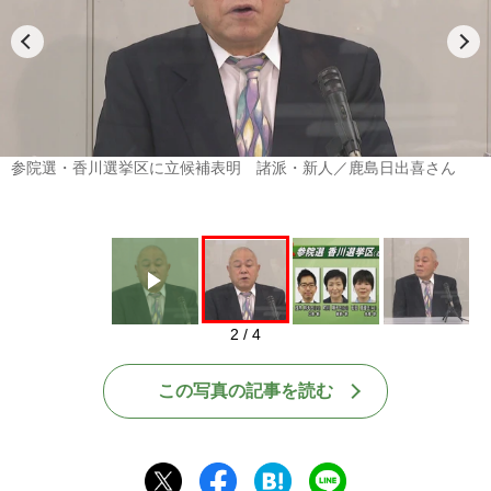
Play
参院選・香川選挙区に立候補表明 諸派・新人／鹿島日出喜さん
2 / 4
この写真の記事を読む