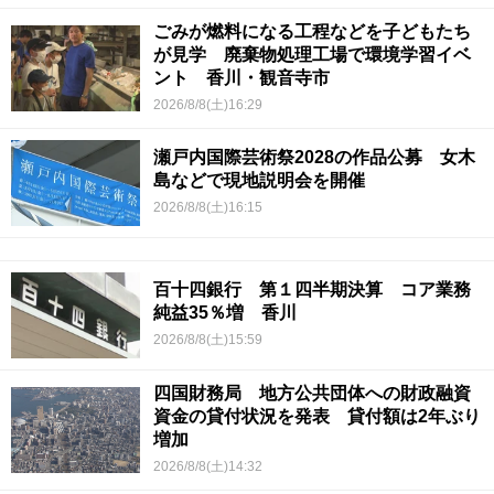
ごみが燃料になる工程などを子どもたち
が見学 廃棄物処理工場で環境学習イベ
ント 香川・観音寺市
2026/8/8(土)16:29
瀬戸内国際芸術祭2028の作品公募 女木
島などで現地説明会を開催
2026/8/8(土)16:15
百十四銀行 第１四半期決算 コア業務
純益35％増 香川
2026/8/8(土)15:59
四国財務局 地方公共団体への財政融資
資金の貸付状況を発表 貸付額は2年ぶり
増加
2026/8/8(土)14:32