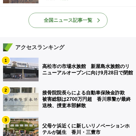
全国ニュース記事一覧
アクセスランキング
1
高松市の市場水族館 新屋島水族館のリ
ニューアルオープンに向け9月28日で閉館
2
接骨院院長らによる自動車保険金詐欺
被害総額は2700万円超 香川県警が最終
送検、捜査本部解散
3
父母ケ浜近くに新しいリノベーションホ
テルが誕生 香川・三豊市