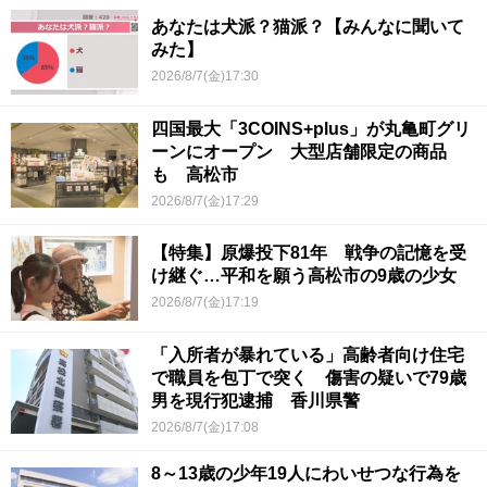
あなたは犬派？猫派？【みんなに聞いて
みた】
2026/8/7(金)17:30
四国最大「3COINS+plus」が丸亀町グリ
ーンにオープン 大型店舗限定の商品
も 高松市
2026/8/7(金)17:29
【特集】原爆投下81年 戦争の記憶を受
け継ぐ…平和を願う高松市の9歳の少女
2026/8/7(金)17:19
「入所者が暴れている」高齢者向け住宅
で職員を包丁で突く 傷害の疑いで79歳
男を現行犯逮捕 香川県警
2026/8/7(金)17:08
8～13歳の少年19人にわいせつな行為を