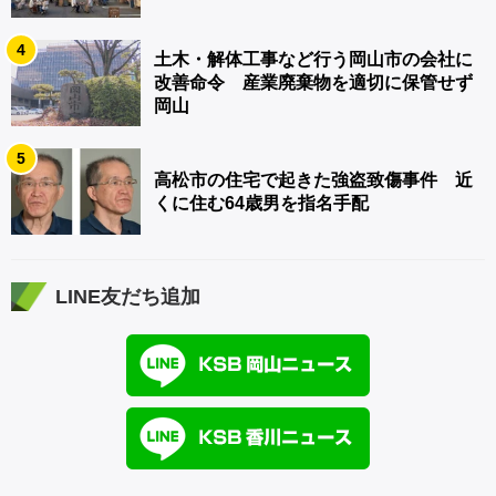
4
土木・解体工事など行う岡山市の会社に
改善命令 産業廃棄物を適切に保管せず
岡山
5
高松市の住宅で起きた強盗致傷事件 近
くに住む64歳男を指名手配
LINE友だち追加