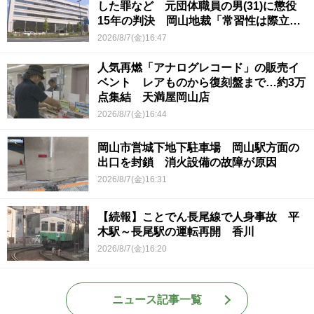
した罪など 元団体職員の男(31)に懲役
15年の判決 岡山地裁「常習性は際立っ
ていて被害結果も非常に重い」
2026/8/7(金)16:47
人気再燃「アナログレコード」の販売イ
ベント レアものから復刻盤まで…約3万
点集結 天満屋岡山店
2026/8/7(金)16:44
岡山市営城下地下駐車場 岡山駅方面の
出口を封鎖 消火設備の故障が原因
2026/8/7(金)16:31
【続報】ことでん長尾線で人身事故 平
木駅～長尾駅の運転再開 香川
2026/8/7(金)16:20
ニュース記事一覧