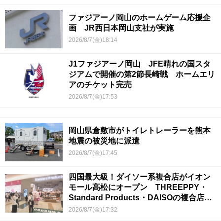
ファジアーノ岡山のホームゲーム応援企
画 JR西日本岡山支社が実施
2026/8/7(金)18:14
J1ファジアーノ岡山 JFE晴れの国スタ
ジアムで開催の第2節長崎戦 ホームエリ
アのチケット完売
2026/8/7(金)17:53
岡山県倉敷市がトイレトレーラーを熊本
地震の被災地に派遣
2026/8/7(金)17:45
四国最大級！ダイソー系複合店がイオン
モール高松にオープン THREEPPY・
Standard Products・DAISOの複合店は
香川県初
2026/8/7(金)17:32