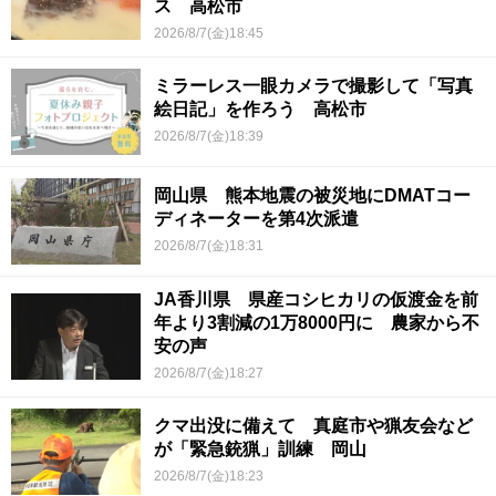
ス 高松市
2026/8/7(金)18:45
ミラーレス一眼カメラで撮影して「写真
絵日記」を作ろう 高松市
2026/8/7(金)18:39
岡山県 熊本地震の被災地にDMATコー
ディネーターを第4次派遣
2026/8/7(金)18:31
JA香川県 県産コシヒカリの仮渡金を前
年より3割減の1万8000円に 農家から不
安の声
2026/8/7(金)18:27
クマ出没に備えて 真庭市や猟友会など
が「緊急銃猟」訓練 岡山
2026/8/7(金)18:23