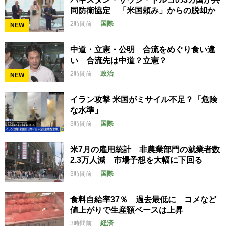
同防衛協定 「米国頼み」からの脱却か
国際
2時間前
NEW
中道・立憲・公明 合流をめぐり食い違
い 合流先は中道？立憲？
政治
2時間前
NEW
イラン攻撃 米国がミサイル不足？「危険
な水準」
国際
3時間前
米7月の雇用統計 非農業部門の就業者数
2.3万人減 市場予想を大幅に下回る
国際
3時間前
食料自給率37％ 過去最低に コメなど
値上がりで生産額ベースは上昇
経済
3時間前