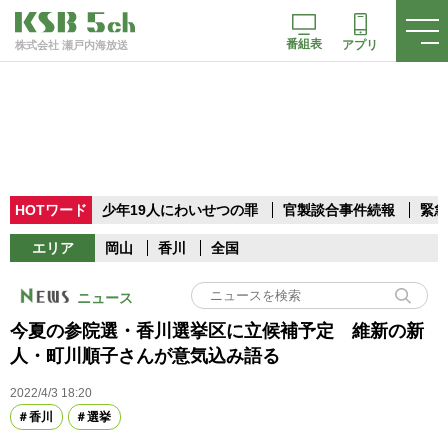
番組表
アプリ
株式会社 瀬戸内海放送
HOTワード
少年19人にわいせつの罪
官製談合事件続報
緊急
エリア
岡山
香川
全国
ニュース
今夏の参院選・香川選挙区に立候補予定 維新の新
人・町川順子さんが意気込み語る
2022/4/3 18:20
香川
選挙