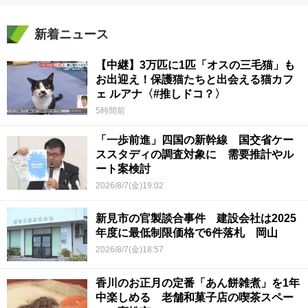
新着ニュース
【中継】3万匹に1匹「オスの三毛猫」も
お出迎え！保護猫たちと出会える猫カフ
ェ ルアナ〈#推しドコ？〉
5時間前
「一歩前進」四国の新幹線 国交省ケー
ススタディの調査対象に 需要推計やル
ート案検討
2026/8/7(金)19:02
新見市の官製談合事件 建設会社は2025
年度に最低制限価格で6件落札 岡山
2026/8/7(金)18:57
香川のお正月の定番「あん餅雑煮」を1年
中楽しめる 老舗和菓子店の喫茶スペー