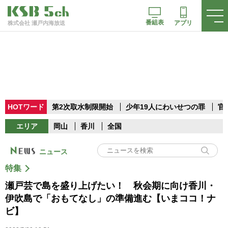
番組表
アプリ
株式会社 瀬戸内海放送
HOTワード
第2次取水制限開始
少年19人にわいせつの罪
官
エリア
岡山
香川
全国
ニュース
特集
瀬戸芸で島を盛り上げたい！ 秋会期に向け香川・
伊吹島で「おもてなし」の準備進む【いまココ！ナ
ビ】