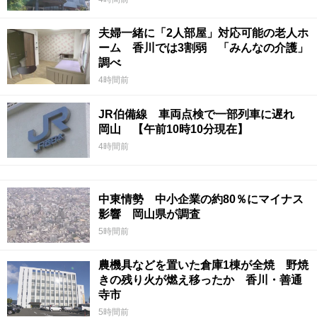
夫婦一緒に「2人部屋」対応可能の老人ホ
ーム 香川では3割弱 「みんなの介護」
調べ
4時間前
JR伯備線 車両点検で一部列車に遅れ
岡山 【午前10時10分現在】
4時間前
中東情勢 中小企業の約80％にマイナス
影響 岡山県が調査
5時間前
農機具などを置いた倉庫1棟が全焼 野焼
きの残り火が燃え移ったか 香川・善通
寺市
5時間前