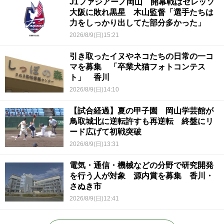
J1ファジアーノ岡山 開幕戦はセレッソ
大阪に敗れ黒星 木山監督「選手たちは
力をしっかり出してた部分多かった」
2026/8/9(日)15:21
引き取ったイヌやネコたちの日常の一コ
マを募集 「卒業犬猫フォトコンテス
ト」 香川
2026/8/9(日)14:10
【試合経過】夏の甲子園 岡山学芸館が
鳥取城北に逆転許すも再逆転 終盤にリ
ード広げて初戦突破
2026/8/9(日)13:31
電気・通信・機械などの分野で研究開発
を行う人が対象 源内賞を募集 香川・
さぬき市
2026/8/9(日)12:41