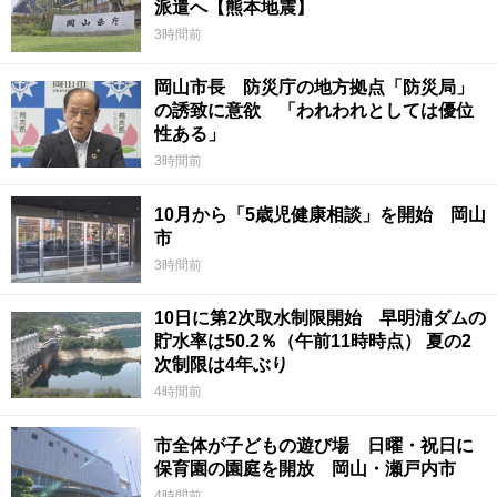
派遣へ【熊本地震】
3時間前
岡山市長 防災庁の地方拠点「防災局」
の誘致に意欲 「われわれとしては優位
性ある」
3時間前
10月から「5歳児健康相談」を開始 岡山
市
3時間前
10日に第2次取水制限開始 早明浦ダムの
貯水率は50.2％（午前11時時点） 夏の2
次制限は4年ぶり
4時間前
市全体が子どもの遊び場 日曜・祝日に
保育園の園庭を開放 岡山・瀬戸内市
4時間前