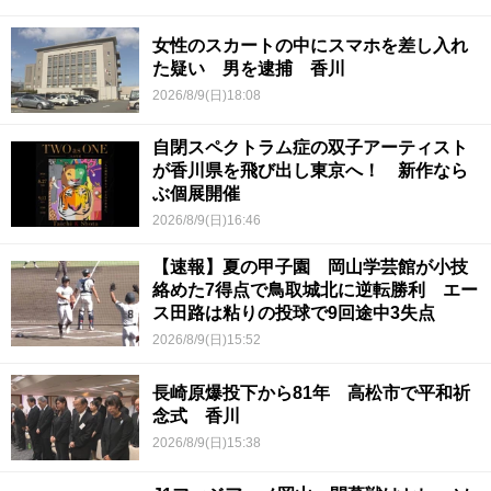
女性のスカートの中にスマホを差し入れ
た疑い 男を逮捕 香川
2026/8/9(日)18:08
自閉スペクトラム症の双子アーティスト
が香川県を飛び出し東京へ！ 新作なら
ぶ個展開催
2026/8/9(日)16:46
【速報】夏の甲子園 岡山学芸館が小技
絡めた7得点で鳥取城北に逆転勝利 エー
ス田路は粘りの投球で9回途中3失点
2026/8/9(日)15:52
長崎原爆投下から81年 高松市で平和祈
念式 香川
2026/8/9(日)15:38