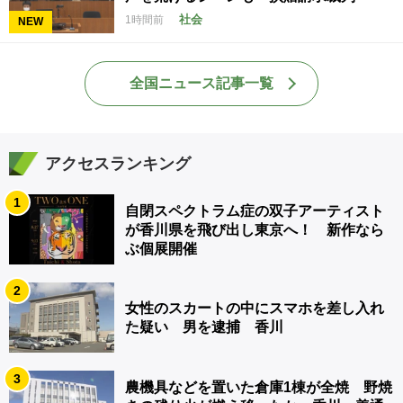
社会
1時間前
NEW
全国ニュース記事一覧
アクセスランキング
1
自閉スペクトラム症の双子アーティスト
が香川県を飛び出し東京へ！ 新作なら
ぶ個展開催
2
女性のスカートの中にスマホを差し入れ
た疑い 男を逮捕 香川
3
農機具などを置いた倉庫1棟が全焼 野焼