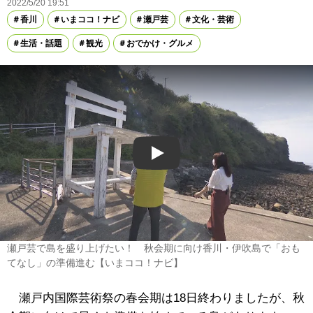
2022/5/20 19:51
香川
いまココ！ナビ
瀬戸芸
文化・芸術
生活・話題
観光
おでかけ・グルメ
Play
瀬戸芸で島を盛り上げたい！ 秋会期に向け香川・伊吹島で「おも
てなし」の準備進む【いまココ！ナビ】
瀬戸内国際芸術祭の春会期は18日終わりましたが、秋