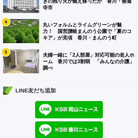
きの残り火が燃え移ったか 香川・善通
寺市
4
丸いフォルムとライムグリーンが魅
力！ 国営讃岐まんのう公園で「夏のコ
キア」が見頃 香川・まんのう町
5
夫婦一緒に「2人部屋」対応可能の老人ホ
ーム 香川では3割弱 「みんなの介護」
調べ
LINE友だち追加