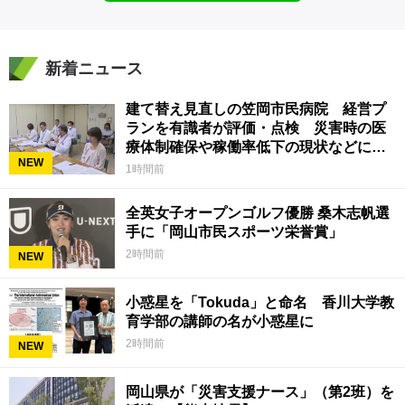
新着ニュース
建て替え見直しの笠岡市民病院 経営プ
ランを有識者が評価・点検 災害時の医
療体制確保や稼働率低下の現状などに意
NEW
見 岡山
1時間前
全英女子オープンゴルフ優勝 桑木志帆選
手に「岡山市民スポーツ栄誉賞」
2時間前
NEW
小惑星を「Tokuda」と命名 香川大学教
育学部の講師の名が小惑星に
2時間前
NEW
岡山県が「災害支援ナース」（第2班）を