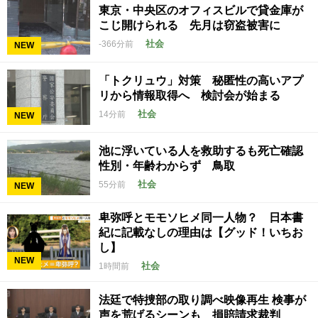
東京・中央区のオフィスビルで貸金庫が
こじ開けられる 先月は窃盗被害に
社会
-366分前
NEW
「トクリュウ」対策 秘匿性の高いアプ
リから情報取得へ 検討会が始まる
社会
14分前
NEW
池に浮いている人を救助するも死亡確認
性別・年齢わからず 鳥取
社会
55分前
NEW
卑弥呼とモモソヒメ同一人物？ 日本書
紀に記載なしの理由は【グッド！いちお
し】
NEW
社会
1時間前
法廷で特捜部の取り調べ映像再生 検事が
声を荒げるシーンも 損賠請求裁判