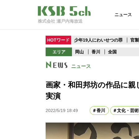
ニュース
株式会社 瀬戸内海放送
HOTワード
少年19人にわいせつの罪
官
エリア
岡山
香川
全国
ニュース
画家・和田邦坊の作品に親
実演
2022/5/19 18:49
香川
文化・芸術