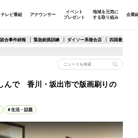
イベント
地域を元気に
テレビ番組
アナウンサー
企業
プレゼント
する取り組み
製談合事件続報
緊急銃猟訓練
ダイソー系複合店
四国最大スリ
しんで 香川・坂出市で版画刷りの
生活・話題