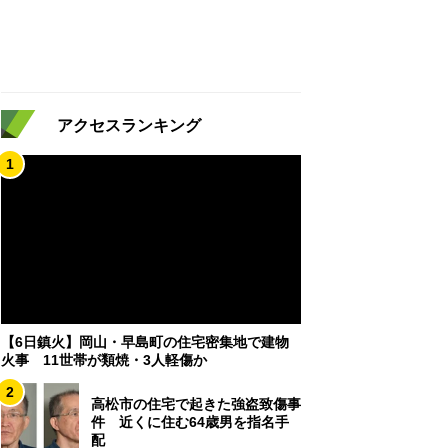
アクセスランキング
1
【6日鎮火】岡山・早島町の住宅密集地で建物
火事 11世帯が類焼・3人軽傷か
2
高松市の住宅で起きた強盗致傷事
件 近くに住む64歳男を指名手
配