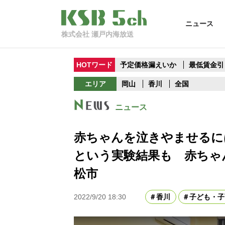
ニュース
株式会社 瀬戸内海放送
HOTワード
予定価格漏えいか
最低賃金引
エリア
岡山
香川
全国
ニュース
赤ちゃんを泣きやませるに
という実験結果も 赤ちゃ
松市
2022/9/20 18:30
香川
子ども・子