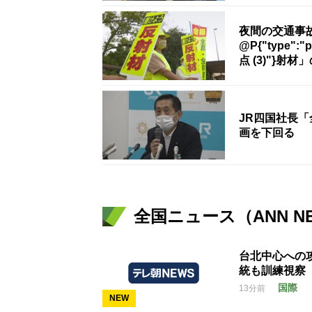
夜間の交通事
@P{"type":"p
点 (3)"}
JR四国社長「
画を下回る
全国ニュース（ANN N
台北中心への
統も訓練視察
国際
13分前
NEW