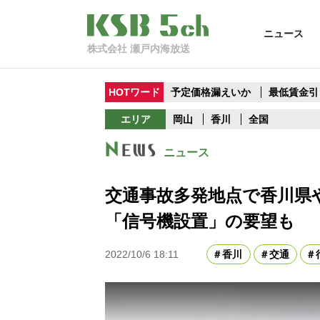
ニュース
株式会社 瀬戸内海放送
HOTワード
予定価格漏えいか
最低賃金引
エリア
岡山
香川
全国
ニュース
交通事故多発地点で香川県
「信号機設置」の要望も
2022/10/6 18:11
香川
交通