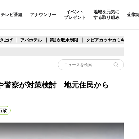
イベント
地域を元気に
テレビ番組
アナウンサー
企業
プレゼント
する取り組み
き上げ
アパホテル
第2次取水制限
クビアカツヤカミキリ
や警察が対策検討 地元住民から
行政