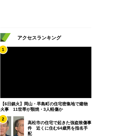
アクセスランキング
1
【6日鎮火】岡山・早島町の住宅密集地で建物
火事 11世帯が類焼・3人軽傷か
2
高松市の住宅で起きた強盗致傷事
件 近くに住む64歳男を指名手
配