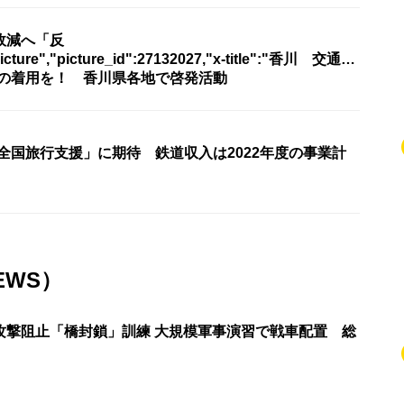
故減へ「反
icture","picture_id":27132027,"x-title":"香川 交通…
射材」の着用を！ 香川県各地で啓発活動
全国旅行支援」に期待 鉄道収入は2022年度の事業計
EWS）
攻撃阻止「橋封鎖」訓練 大規模軍事演習で戦車配置 総