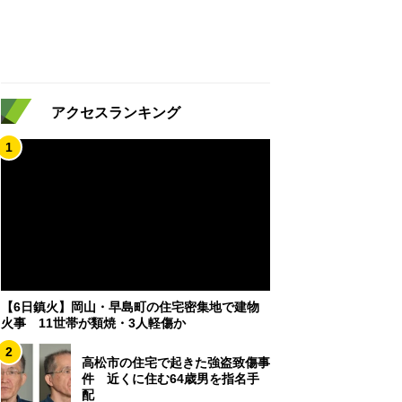
アクセスランキング
1
【6日鎮火】岡山・早島町の住宅密集地で建物
火事 11世帯が類焼・3人軽傷か
2
高松市の住宅で起きた強盗致傷事
件 近くに住む64歳男を指名手
配