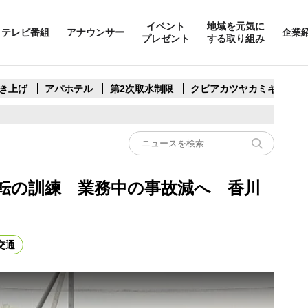
イベント
地域を元気に
テレビ番組
アナウンサー
企業
プレゼント
する取り組み
き上げ
アパホテル
第2次取水制限
クビアカツヤカミキリ
転の訓練 業務中の事故減へ 香川
交通