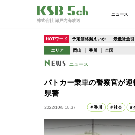
ニュース
株式会社 瀬戸内海放送
HOTワード
予定価格漏えいか
最低賃金引
エリア
岡山
香川
全国
ニュース
パトカー乗車の警察官が運
県警
2022/10/5 18:37
香川
社会