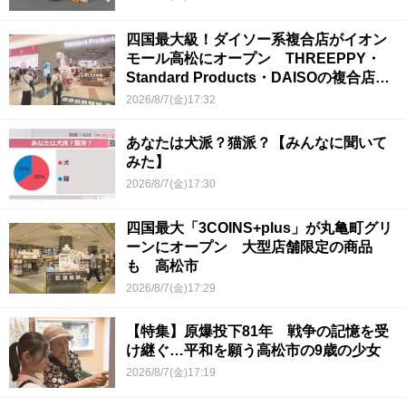
四国最大級！ダイソー系複合店がイオン
モール高松にオープン THREEPPY・
Standard Products・DAISOの複合店は
香川県初
2026/8/7(金)17:32
あなたは犬派？猫派？【みんなに聞いて
みた】
2026/8/7(金)17:30
四国最大「3COINS+plus」が丸亀町グリ
ーンにオープン 大型店舗限定の商品
も 高松市
2026/8/7(金)17:29
【特集】原爆投下81年 戦争の記憶を受
け継ぐ…平和を願う高松市の9歳の少女
2026/8/7(金)17:19