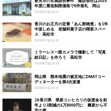
新見市の官製談合事件 建設会社は2025
年度に最低制限価格で6件落札 岡山
2026/8/7(金)18:57
香川のお正月の定番「あん餅雑煮」を1年
中楽しめる 老舗和菓子店の喫茶スペー
ス 高松市
2026/8/7(金)18:45
ミラーレス一眼カメラで撮影して「写真
絵日記」を作ろう 高松市
2026/8/7(金)18:39
岡山県 熊本地震の被災地にDMATコー
ディネーターを第4次派遣
2026/8/7(金)18:31
JA香川県 県産コシヒカリの仮渡金を前
年より3割減の1万8000円に 農家から不
安の声