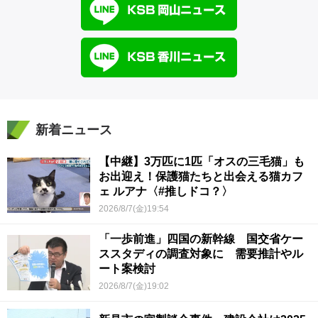
新着ニュース
【中継】3万匹に1匹「オスの三毛猫」も
お出迎え！保護猫たちと出会える猫カフ
ェ ルアナ〈#推しドコ？〉
2026/8/7(金)19:54
「一歩前進」四国の新幹線 国交省ケー
ススタディの調査対象に 需要推計やル
ート案検討
2026/8/7(金)19:02