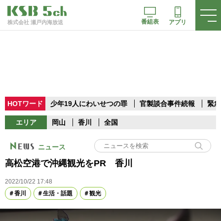
番組表
アプリ
株式会社 瀬戸内海放送
HOTワード
少年19人にわいせつの罪
官製談合事件続報
緊急
エリア
岡山
香川
全国
ニュース
高松空港で沖縄観光をPR 香川
2022/10/22 17:48
香川
生活・話題
観光