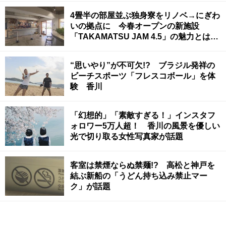
4畳半の部屋並ぶ独身寮をリノベ→にぎわ
いの拠点に 今春オープンの新施設
「TAKAMATSU JAM 4.5」の魅力とは
高松市【いまココ！ナビ】
“思いやり”が不可欠!? ブラジル発祥の
ビーチスポーツ「フレスコボール」を体
験 香川
「幻想的」「素敵すぎる！」インスタフ
ォロワー5万人超！ 香川の風景を優しい
光で切り取る女性写真家が話題
客室は禁煙ならぬ禁麺!? 高松と神戸を
結ぶ新船の「うどん持ち込み禁止マー
ク」が話題