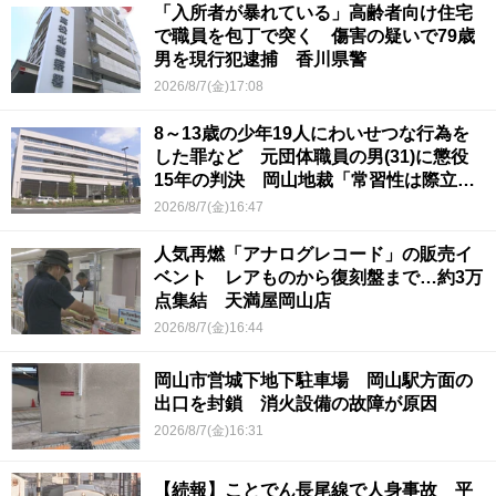
「入所者が暴れている」高齢者向け住宅
で職員を包丁で突く 傷害の疑いで79歳
男を現行犯逮捕 香川県警
2026/8/7(金)17:08
8～13歳の少年19人にわいせつな行為を
した罪など 元団体職員の男(31)に懲役
15年の判決 岡山地裁「常習性は際立っ
ていて被害結果も非常に重い」
2026/8/7(金)16:47
人気再燃「アナログレコード」の販売イ
ベント レアものから復刻盤まで…約3万
点集結 天満屋岡山店
2026/8/7(金)16:44
岡山市営城下地下駐車場 岡山駅方面の
出口を封鎖 消火設備の故障が原因
2026/8/7(金)16:31
【続報】ことでん長尾線で人身事故 平