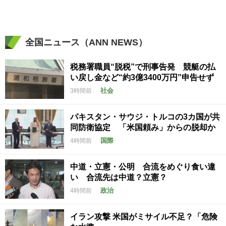
全国ニュース（ANN NEWS）
税務署職員“脱税”で刑事告発 競艇の払
い戻し金など“約3億3400万円”申告せず
社会
3時間前
パキスタン・サウジ・トルコの3カ国が共
同防衛協定 「米国頼み」からの脱却か
国際
4時間前
中道・立憲・公明 合流をめぐり食い違
い 合流先は中道？立憲？
政治
4時間前
イラン攻撃 米国がミサイル不足？「危険