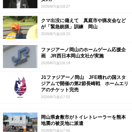
2026/8/7(金)18:27
クマ出没に備えて 真庭市や猟友会など
が「緊急銃猟」訓練 岡山
2026/8/7(金)18:23
ファジアーノ岡山のホームゲーム応援企
画 JR西日本岡山支社が実施
2026/8/7(金)18:14
J1ファジアーノ岡山 JFE晴れの国スタ
ジアムで開催の第2節長崎戦 ホームエリ
アのチケット完売
2026/8/7(金)17:53
岡山県倉敷市がトイレトレーラーを熊本
地震の被災地に派遣
2026/8/7(金)17:45