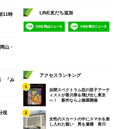
LINE友だち追加
前11時
岡山・
アクセスランキング
弱 「み
1
自閉スペクトラム症の双子アーテ
ィストが香川県を飛び出し東京
へ！ 新作ならぶ個展開催
分現
2
女性のスカートの中にスマホを差
し入れた疑い 男を逮捕 香川