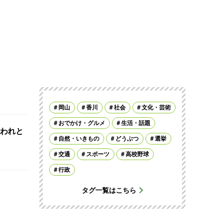
岡山
香川
社会
文化・芸術
おでかけ・グルメ
生活・話題
われと
自然・いきもの
どうぶつ
選挙
交通
スポーツ
高校野球
行政
タグ一覧はこちら