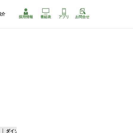
紹介
採用情報
番組表
アプリ
お問合せ
ダイソー系複合店
四国最大スリコ