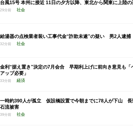
台風15号 本州に接近 11日の夕方以降、東北から関東に上陸の
社会
29分前
給湯器の点検業者装い工事代金“詐欺未遂”の疑い 男2人逮捕
社会
32分前
金利“据え置き”決定の7月会合 早期利上げに前向き意見も「
アップ必要」
経済
33分前
一時約390人が孤立 仮設橋設置で今朝までに78人が下山 
石流被害
社会
39分前