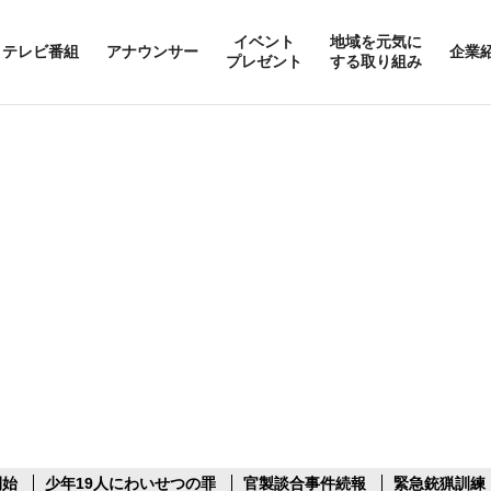
イベント
地域を元気に
テレビ番組
アナウンサー
企業
プレゼント
する取り組み
開始
少年19人にわいせつの罪
官製談合事件続報
緊急銃猟訓練