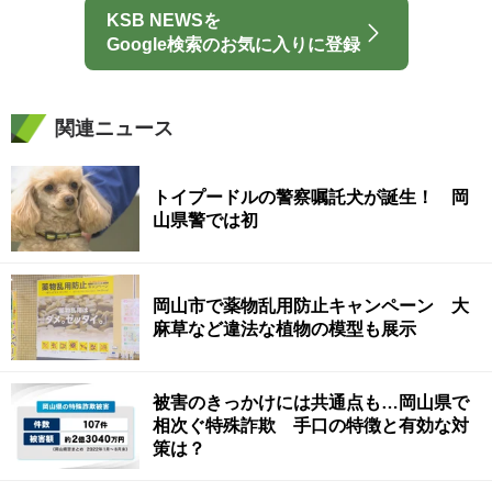
KSB NEWSを
Google検索のお気に入りに登録
関連ニュース
トイプードルの警察嘱託犬が誕生！ 岡
山県警では初
岡山市で薬物乱用防止キャンペーン 大
麻草など違法な植物の模型も展示
被害のきっかけには共通点も…岡山県で
相次ぐ特殊詐欺 手口の特徴と有効な対
策は？