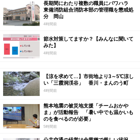
長期間にわたり複数の職員にパワハラ
東備消防組合消防本部の管理職を懲戒処
分 岡山
4時間前
節水対策してますか？【みんなに聞いて
みた】
4時間前
【涼を求めて…】市街地より3～5℃涼し
い「三霞洞渓谷」 香川・まんのう町
4時間前
熊本地震の被災地支援「チームおかや
ま」が活動報告 「暑い中でも温かいも
のを食べるのが必要」
5時間前
公共交通の経営は全業種で厳しい状況