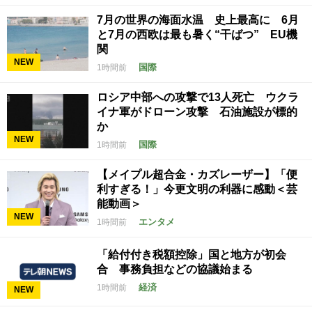
7月の世界の海面水温 史上最高に 6月
と7月の西欧は最も暑く“干ばつ” EU機
関
NEW
国際
1時間前
ロシア中部への攻撃で13人死亡 ウクラ
イナ軍がドローン攻撃 石油施設が標的
か
NEW
国際
1時間前
【メイプル超合金・カズレーザー】「便
利すぎる！」今更文明の利器に感動＜芸
能動画＞
NEW
エンタメ
1時間前
「給付付き税額控除」国と地方が初会
合 事務負担などの協議始まる
経済
1時間前
NEW