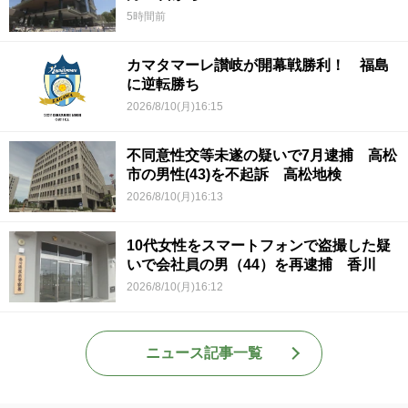
5時間前
カマタマーレ讃岐が開幕戦勝利！ 福島
に逆転勝ち
2026/8/10(月)16:15
不同意性交等未遂の疑いで7月逮捕 高松
市の男性(43)を不起訴 高松地検
2026/8/10(月)16:13
10代女性をスマートフォンで盗撮した疑
いで会社員の男（44）を再逮捕 香川
2026/8/10(月)16:12
ニュース記事一覧