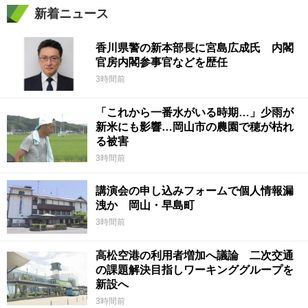
新着ニュース
香川県警の新本部長に宮島広成氏 内閣
官房内閣参事官などを歴任
3時間前
「これから一番水がいる時期…」少雨が
新米にも影響…岡山市の農園で穂が枯れ
る被害
3時間前
講演会の申し込みフォームで個人情報漏
洩か 岡山・早島町
3時間前
高松空港の利用者増加へ議論 二次交通
の課題解決目指しワーキンググループを
新設へ
3時間前