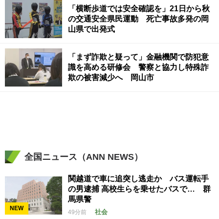
「横断歩道では安全確認を」21日から秋
の交通安全県民運動 死亡事故多発の岡
山県で出発式
「まず詐欺と疑って」金融機関で防犯意
識を高める研修会 警察と協力し特殊詐
欺の被害減少へ 岡山市
全国ニュース（ANN NEWS）
関越道で車に追突し逃走か バス運転手
の男逮捕 高校生らを乗せたバスで… 群
馬県警
NEW
社会
49分前