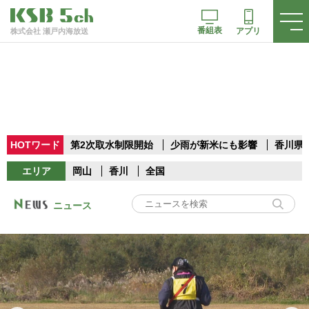
番組表
アプリ
株式会社 瀬戸内海放送
HOTワード
第2次取水制限開始
少雨が新米にも影響
香川県
エリア
岡山
香川
全国
ニュース