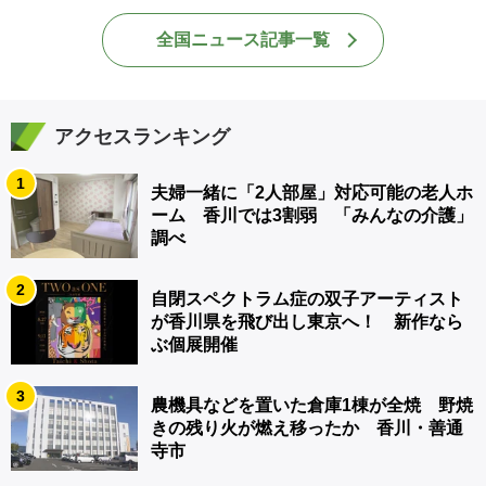
全国ニュース記事一覧
アクセスランキング
1
夫婦一緒に「2人部屋」対応可能の老人ホ
ーム 香川では3割弱 「みんなの介護」
調べ
2
自閉スペクトラム症の双子アーティスト
が香川県を飛び出し東京へ！ 新作なら
ぶ個展開催
3
農機具などを置いた倉庫1棟が全焼 野焼
きの残り火が燃え移ったか 香川・善通
寺市