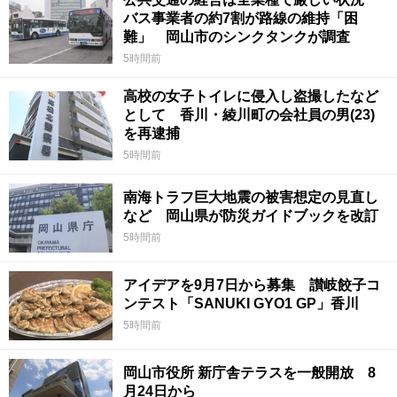
バス事業者の約7割が路線の維持「困
難」 岡山市のシンクタンクが調査
5時間前
高校の女子トイレに侵入し盗撮したなど
として 香川・綾川町の会社員の男(23)
を再逮捕
5時間前
南海トラフ巨大地震の被害想定の見直し
など 岡山県が防災ガイドブックを改訂
5時間前
アイデアを9月7日から募集 讃岐餃子コ
ンテスト「SANUKI GYO1 GP」香川
5時間前
岡山市役所 新庁舎テラスを一般開放 8
月24日から