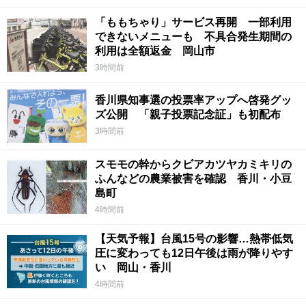
「ももちゃり」サービス再開 一部利用
できないメニューも 不具合発生期間の
利用は全額返金 岡山市
3時間前
香川県知事選の投票率アップへ啓発グッ
ズ公開 「親子投票記念証」も初配布
3時間前
スモモの幹からクビアカツヤカミキリの
ふんなどの農業被害を確認 香川・小豆
島町
4時間前
【天気予報】台風15号の影響…熱帯低気
圧に変わっても12日午後は雨が降りやす
い 岡山・香川
4時間前