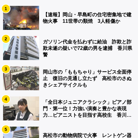
1
【速報】岡山・早島町の住宅密集地で建
物火事 11世帯の類焼 3人軽傷か
2
ガソリン代金を払わずに給油 詐欺と詐
欺未遂の疑いで72歳の男を逮捕 香川県
警
3
岡山市の「ももちゃり」サービス全面停
止 復旧の見通し立たず 高松市のさぬ
きシェアサイクルも
4
「全日本ジュニアクラシック」ピアノ部
門・第一位！力強い演奏と豊かな表現
力…ピアニストを目指す高校生 香川
【青春のキセキ】
5
高松市の動物病院で火事 レントゲン器