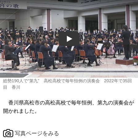
Play
総勢190人で“第九” 高松高校で毎年恒例の演奏会 2022年で35回
目 香川
香川県高松市の高松高校で毎年恒例、第九の演奏会が
開かれました。
写真ページをみる