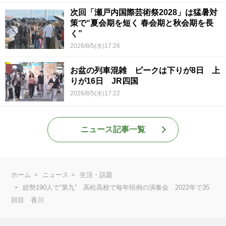
次回「瀬戸内国際芸術祭2028」は猛暑対
策で“夏会期を短く 春会期と秋会期を長
く”
2026/8/5(水)17:26
お盆の列車混雑 ピークは下りが8日 上
りが16日 JR四国
2026/8/5(水)17:22
ニュース記事一覧
ホーム
ニュース
生活・話題
総勢190人で“第九” 高松高校で毎年恒例の演奏会 2022年で35
回目 香川