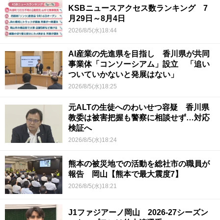
KSBニュースアクセス数ランキング 7
月29日～8月4日
2026/8/5(水)18:44
AI産業の先進県を目指し 香川県が共同
事業体「コンソーシアム」設立 「追い
ついていかないと発展はない」
2026/8/5(水)18:25
元ALTの生徒へのわいせつ容疑 香川県
教委は被害把握も警察に相談せず…対応
検証へ
2026/8/5(水)18:24
熊本の被災地での活動を総社市の職員が
報告 岡山【熊本で最大震度7】
2026/8/5(水)18:21
J1ファジアーノ岡山 2026-27シーズン