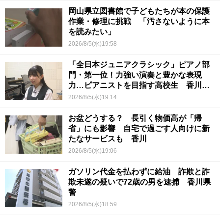
岡山県立図書館で子どもたちが本の保護
作業・修理に挑戦 「汚さないように本
を読みたい」
2026/8/5(水)19:58
「全日本ジュニアクラシック」ピアノ部
門・第一位！力強い演奏と豊かな表現
力…ピアニストを目指す高校生 香川
【青春のキセキ】
2026/8/5(水)19:14
お盆どうする？ 長引く物価高が「帰
省」にも影響 自宅で過ごす人向けに新
たなサービスも 香川
2026/8/5(水)19:06
ガソリン代金を払わずに給油 詐欺と詐
欺未遂の疑いで72歳の男を逮捕 香川県
警
2026/8/5(水)18:59