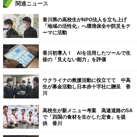
関連ニュース
香川県の高校生がNPO法人を立ち上げ
「地域の活性化」へ環境保全や防災をテ
ーマに活動
香川初導入！ AIを活用したツールで生
徒の「見えない能力」を評価
ウクライナの救援活動に役立てて 中高
生が募金活動し日本赤十字社に贈呈 香
川
高校生が新メニュー考案 高速道路のSA
で「四国の食材を生かした定食」を提
供 香川