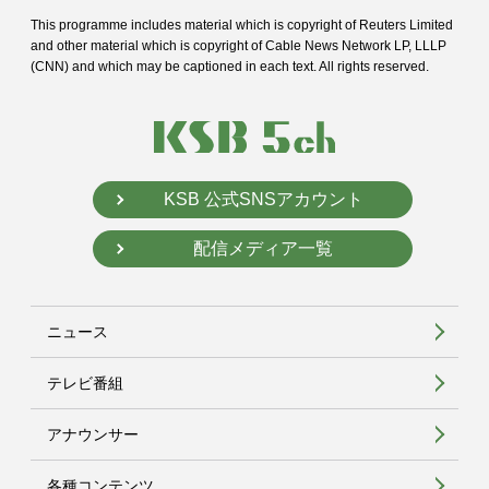
This programme includes material which is copyright of Reuters Limited
and
other material which is copyright of Cable News Network LP, LLLP
(CNN) and
which may be captioned in each text. All rights reserved.
KSB 公式SNSアカウント
配信メディア一覧
ニュース
テレビ番組
アナウンサー
各種コンテンツ