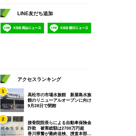
LINE友だち追加
アクセスランキング
1
高松市の市場水族館 新屋島水族
館のリニューアルオープンに向け
9月28日で閉館
2
接骨院院長らによる自動車保険金
詐欺 被害総額は2700万円超
香川県警が最終送検、捜査本部解