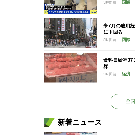
国際
5時間前
米7月の雇用統
に下回る
国際
5時間前
食料自給率3
昇
経済
5時間前
全
新着ニュース