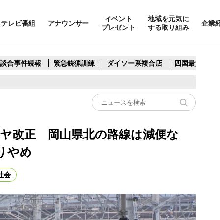
イベント
地域を元気に
テレビ番組
アナウンサー
企業
プレゼント
する取り組み
製談合事件続報
緊急銃猟訓練
ダイソー系複合店
四国最大スリ
ダイヤ改正 岡山県北の路線は減便な
りやめ
社会