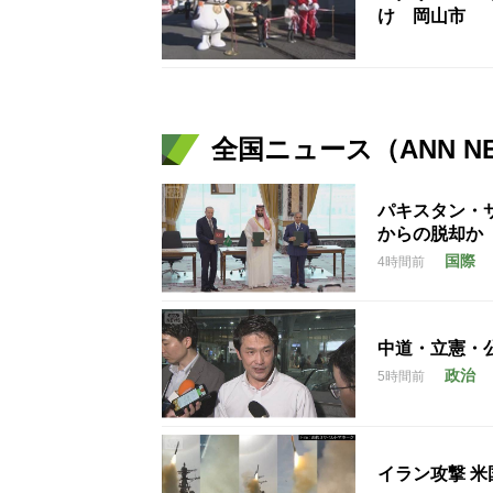
け 岡山市
全国ニュース（ANN N
パキスタン・
からの脱却か
国際
4時間前
中道・立憲・
政治
5時間前
イラン攻撃 