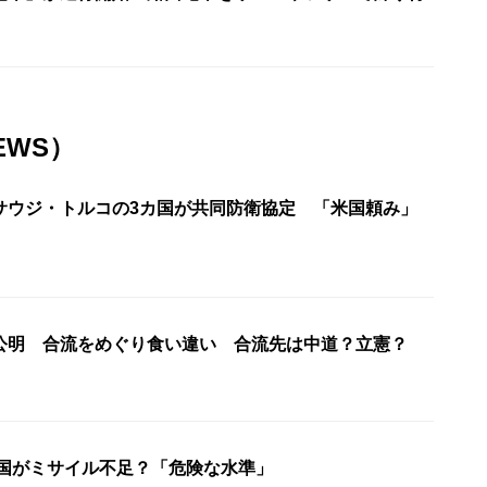
EWS）
サウジ・トルコの3カ国が共同防衛協定 「米国頼み」
公明 合流をめぐり食い違い 合流先は中道？立憲？
米国がミサイル不足？「危険な水準」