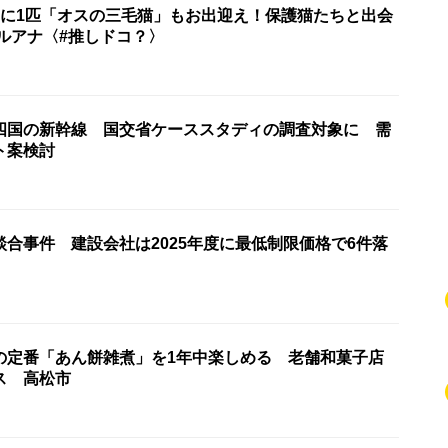
匹に1匹「オスの三毛猫」もお出迎え！保護猫たちと出会
ルアナ〈#推しドコ？〉
四国の新幹線 国交省ケーススタディの調査対象に 需
ト案検討
合事件 建設会社は2025年度に最低制限価格で6件落
の定番「あん餅雑煮」を1年中楽しめる 老舗和菓子店
ス 高松市