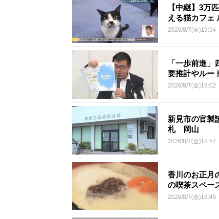
【中継】3万
える猫カフェ 
2026/8/7(金)19:54
「一歩前進」
要推計やルー
2026/8/7(金)19:02
新見市の官製談
札 岡山
2026/8/7(金)18:57
香川のお正月
の喫茶スペー
2026/8/7(金)18:45