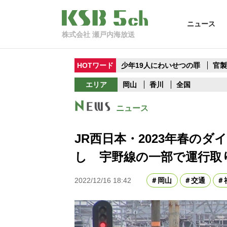
ニュース
株式会社 瀬戸内海放送
HOTワード
少年19人にわいせつの罪
官
エリア
岡山
香川
全国
ニュース
JR西日本・2023年春の
し 宇野線の一部で運行取
2022/12/16 18:42
岡山
交通