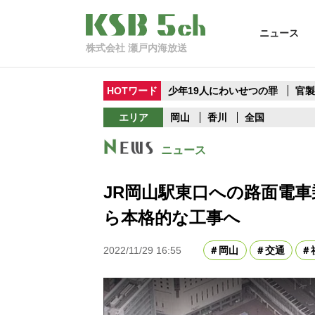
ニュース
株式会社 瀬戸内海放送
HOTワード
少年19人にわいせつの罪
官
エリア
岡山
香川
全国
ニュース
JR岡山駅東口への路面電車
ら本格的な工事へ
2022/11/29 16:55
岡山
交通