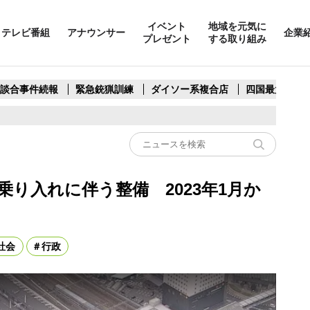
イベント
地域を元気に
テレビ番組
アナウンサー
企業
プレゼント
する取り組み
製談合事件続報
緊急銃猟訓練
ダイソー系複合店
四国最大スリ
乗り入れに伴う整備 2023年1月か
社会
行政