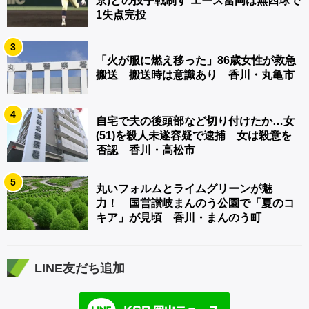
京)との投手戦制す エース冨岡は無四球で
1失点完投
3
「火が服に燃え移った」86歳女性が救急
搬送 搬送時は意識あり 香川・丸亀市
4
自宅で夫の後頭部など切り付けたか…女
(51)を殺人未遂容疑で逮捕 女は殺意を
否認 香川・高松市
5
丸いフォルムとライムグリーンが魅
力！ 国営讃岐まんのう公園で「夏のコ
キア」が見頃 香川・まんのう町
LINE友だち追加