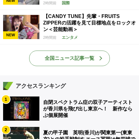
NEW
国際
2時間前
【CANDY TUNE】先輩・FRUITS
ZIPPERの活躍を見て目標地点をロックオ
ン＜芸能動画＞
NEW
エンタメ
2時間前
全国ニュース記事一覧
アクセスランキング
1
自閉スペクトラム症の双子アーティスト
が香川県を飛び出し東京へ！ 新作なら
ぶ個展開催
2
夏の甲子園 英明(香川)が関東第一(東東