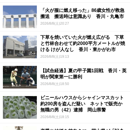
「火が服に燃え移った」86歳女性が救急
搬送 搬送時は意識あり 香川・丸亀市
2026/8/8(土)20:27
下草を焼いていた火が燃え広がる 下草
と竹林合わせて約2000平方メートルが焼
ける けが人なし 香川・東かがわ市
2026/8/8(土)19:13
【試合経過】夏の甲子園1回戦 香川・英
明が関東第一に勝利
2026/8/8(土)18:50
ビニールハウスからシャインマスカット
約200房を盗んだ疑い ネットで販売か
無職の男（42）逮捕 岡山県警
2026/8/8(土)18:15