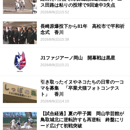
ス田路は粘りの投球で9回途中3失点
2026/8/9(日)15:52
長崎原爆投下から81年 高松市で平和祈
念式 香川
2026/8/9(日)15:38
J1ファジアーノ岡山 開幕戦は黒星
2026/8/9(日)15:21
引き取ったイヌやネコたちの日常の一コ
マを募集 「卒業犬猫フォトコンテス
ト」 香川
2026/8/9(日)14:10
【試合経過】夏の甲子園 岡山学芸館が
鳥取城北に逆転許すも再逆転 終盤にリ
ード広げて初戦突破