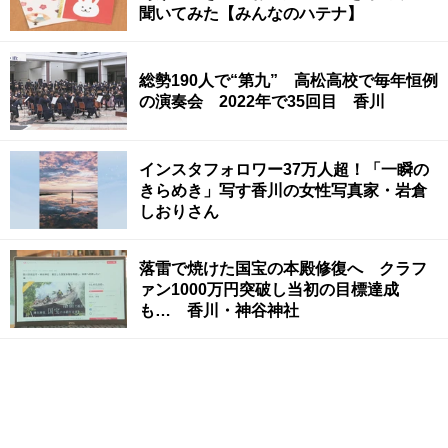
聞いてみた【みんなのハテナ】
総勢190人で“第九” 高松高校で毎年恒例
の演奏会 2022年で35回目 香川
インスタフォロワー37万人超！「一瞬の
きらめき」写す香川の女性写真家・岩倉
しおりさん
落雷で焼けた国宝の本殿修復へ クラフ
ァン1000万円突破し当初の目標達成
も… 香川・神谷神社