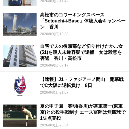
2026/8/9(日)11:42
高松市のコワーキングスペース
「Setouchi-i-Base」体験入会キャンペー
ン 香川
2026/8/9(日)10:38
自宅で夫の後頭部など切り付けたか…女
(51)を殺人未遂容疑で逮捕 女は殺意を
否認 香川・高松市
2026/8/9(日)07:17
【速報】J1・ファジアーノ岡山 開幕戦
でC大阪に逆転負け 8日
2026/8/8(土)21:07
夏の甲子園 英明(香川)が関東第一(東東
京)との投手戦制す エース冨岡は無四球で
1失点完投
2026/8/8(土)20:34