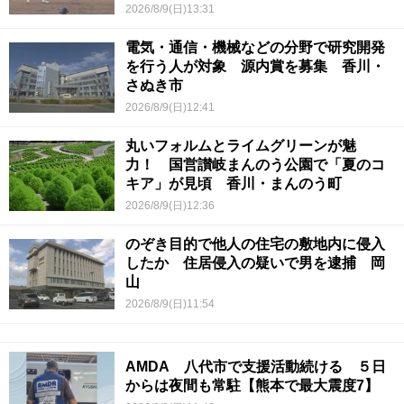
2026/8/9(日)13:31
電気・通信・機械などの分野で研究開発
を行う人が対象 源内賞を募集 香川・
さぬき市
2026/8/9(日)12:41
丸いフォルムとライムグリーンが魅
力！ 国営讃岐まんのう公園で「夏のコ
キア」が見頃 香川・まんのう町
2026/8/9(日)12:36
のぞき目的で他人の住宅の敷地内に侵入
したか 住居侵入の疑いで男を逮捕 岡
山
2026/8/9(日)11:54
AMDA 八代市で支援活動続ける ５日
からは夜間も常駐【熊本で最大震度7】