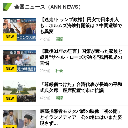
全国ニュース（ANN NEWS）
【迷走!トランプ政権】円安で日米介入
も…ホルムズ海峡打開策は？中間選挙で
も異変
NEW
国際
26分前
【戦後81年の証言】国策が奪った家族と
歳月“サヘル・ローズが辿る”残留孤児の
苦悩
NEW
社会
29分前
「尊厳傷つけた」台湾代表が長崎の平和
式典欠席 座席配置で市に抗議
国際
47分前
NEW
最高指導者モジタバ師の映像「初公開」
とイランメディア 公の場にはいまだ姿
現さず…