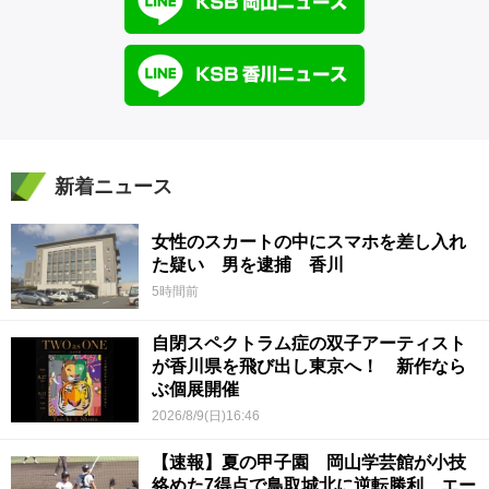
新着ニュース
女性のスカートの中にスマホを差し入れ
た疑い 男を逮捕 香川
5時間前
自閉スペクトラム症の双子アーティスト
が香川県を飛び出し東京へ！ 新作なら
ぶ個展開催
2026/8/9(日)16:46
【速報】夏の甲子園 岡山学芸館が小技
絡めた7得点で鳥取城北に逆転勝利 エー