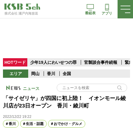
番組表
アプリ
株式会社 瀬戸内海放送
HOTワード
少年19人にわいせつの罪
官製談合事件続報
緊急
エリア
岡山
香川
全国
ニュース
「サイゼリヤ」が四国に初上陸！ イオンモール綾
川店が23日オープン 香川・綾川町
2022/12/22 19:22
香川
生活・話題
おでかけ・グルメ