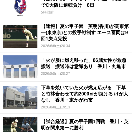
でC大阪に逆転負け 8日
5時間前
【速報】夏の甲子園 英明(香川)が関東第
一(東東京)との投手戦制す エース冨岡は9
回1失点完投
2026/8/8(土)20:34
「火が服に燃え移った」86歳女性が救急
搬送 搬送時は意識あり 香川・丸亀市
2026/8/8(土)20:27
下草を焼いていた火が燃え広がる 下草
と竹林合わせて約2000㎡が焼ける けが人
なし 香川・東かがわ市
2026/8/8(土)19:13
【試合経過】夏の甲子園1回戦 香川・英
明が関東第一に勝利