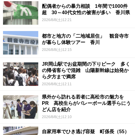
配偶者からの暴力相談 1年間で1000件
超 30～40代女性の被害が多い 香川県
2026/8/8(土)12:21
都市と地方の「二地域居住」 観音寺市
が暮らし体験ツアー 香川
2026/8/8(土)12:15
JR岡山駅でお盆期間の下りピーク 多く
の帰省客らで混雑 山陽新幹線は始発か
ら夕方まで満席
2026/8/8(土)12:11
県外から訪れる若者に高松市の魅力を
PR 高校生らがバレーボール選手らにう
どん店を紹介
2026/8/8(土)12:10
自家用車でひき逃げ容疑 町係長（55）