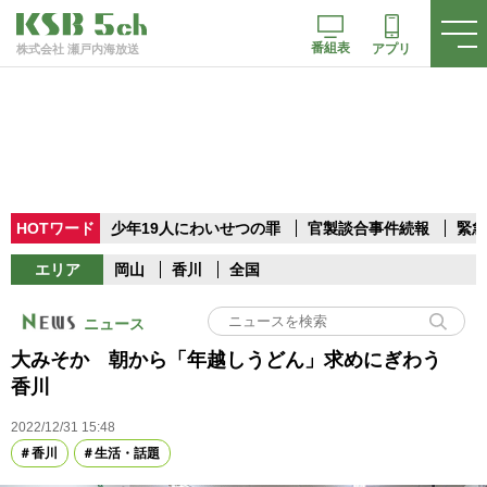
番組表
アプリ
株式会社 瀬戸内海放送
HOTワード
少年19人にわいせつの罪
官製談合事件続報
緊急
エリア
岡山
香川
全国
ニュース
大みそか 朝から「年越しうどん」求めにぎわう
香川
2022/12/31 15:48
香川
生活・話題