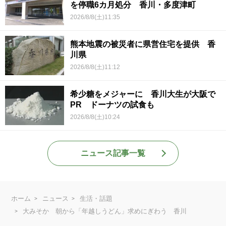
を停職6カ月処分 香川・多度津町
2026/8/8(土)11:35
熊本地震の被災者に県営住宅を提供 香
川県
2026/8/8(土)11:12
希少糖をメジャーに 香川大生が大阪で
PR ドーナツの試食も
2026/8/8(土)10:24
ニュース記事一覧
ホーム
ニュース
生活・話題
大みそか 朝から「年越しうどん」求めにぎわう 香川