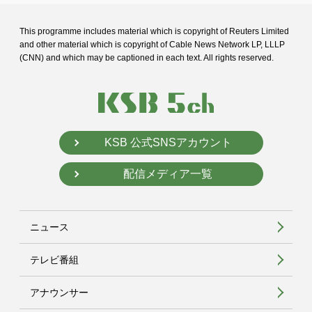
This programme includes material which is copyright of Reuters Limited
and
other material which is copyright of Cable News Network LP, LLLP
(CNN) and
which may be captioned in each text. All rights reserved.
KSB 公式SNSアカウント
配信メディア一覧
ニュース
テレビ番組
アナウンサー