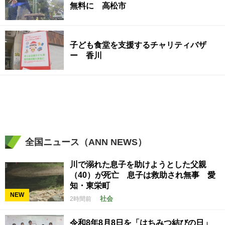
無料に 高松市
子ども食堂を支援するチャリティバザ
ー 香川
全国ニュース（ANN NEWS）
川で溺れた息子を助けようとした父親
（40）が死亡 息子は救助され無事 愛
知・東栄町
NEW
社会
2時間前
令和8年8月8日を「はちみつ結びの日」