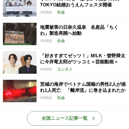
TOKYO結婚おうえんフェスタ開催
社会
3時間前
地震被害の日奈久温泉 名産品「ちく
わ」製造再開へ始動
社会
3時間前
「好きすぎてゼッツ！」M!LK・曽野舜太
に今井竜太郎がツッコミ＜芸能動画＞
エンタメ
5時間前
茨城の海岸でベトナム国籍の男性2人が溺
れ1人死亡 「離岸流」に巻き込まれたか
社会
5時間前
全国ニュース記事一覧