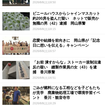
2026/8/8(土)18:50
ビニールハウスからシャインマスカット
約200房を盗んだ疑い ネットで販売か
無職の男（42）逮捕 岡山県警
2026/8/8(土)18:15
恋愛や結婚を前向きに 岡山県が「記念
日に想いを伝える」キャンペーン
2026/8/8(土)16:57
「お前 潰すからな」ストーカー規制法違
反の疑い 縫製作業員の女（43）を逮
捕 香川県警
2026/8/8(土)16:51
ごみが燃料になる工程などを子どもたち
が見学 廃棄物処理工場で環境学習イベ
ント 香川・観音寺市
2026/8/8(土)16:29