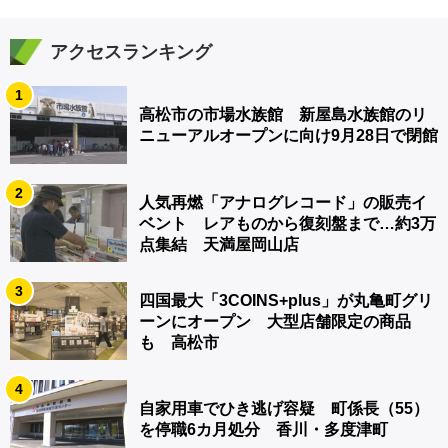
アクセスランキング
1
高松市の市場水族館 新屋島水族館のリ
ニューアルオープンに向け9月28日で閉館
2
人気再燃「アナログレコード」の販売イ
ベント レアものから復刻盤まで…約3万
点集結 天満屋岡山店
3
四国最大「3COINS+plus」が丸亀町グリ
ーンにオープン 大型店舗限定の商品
も 高松市
4
自家用車でひき逃げ容疑 町係長（55）
を停職6カ月処分 香川・多度津町