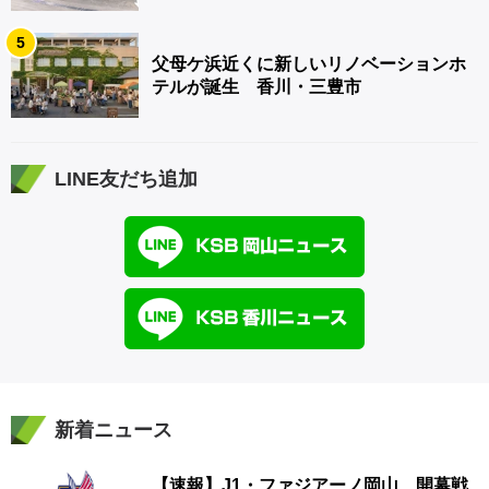
5
父母ケ浜近くに新しいリノベーションホ
テルが誕生 香川・三豊市
LINE友だち追加
新着ニュース
【速報】J1・ファジアーノ岡山 開幕戦