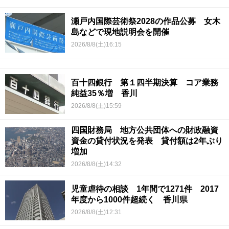
瀬戸内国際芸術祭2028の作品公募 女木
島などで現地説明会を開催
2026/8/8(土)16:15
百十四銀行 第１四半期決算 コア業務
純益35％増 香川
2026/8/8(土)15:59
四国財務局 地方公共団体への財政融資
資金の貸付状況を発表 貸付額は2年ぶり
増加
2026/8/8(土)14:32
児童虐待の相談 1年間で1271件 2017
年度から1000件超続く 香川県
2026/8/8(土)12:31