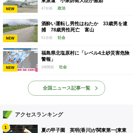
東派遣 小泉防衛大臣が激励
政治
47分前
NEW
酒酔い運転し男性はねたか 33歳男を逮
捕 78歳男性死亡 富山
社会
51分前
NEW
福島県北塩原村に「レベル4土砂災害危険
警報」
社会
1時間前
NEW
全国ニュース記事一覧
アクセスランキング
1
夏の甲子園 英明(香川)が関東第一(東東