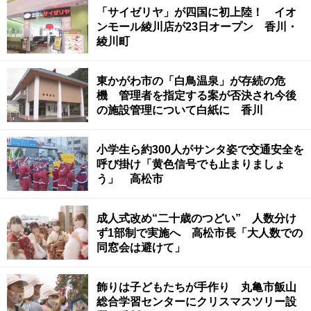
「サイゼリヤ」が四国に初上陸！ イオ
ンモール綾川店が23日オープン 香川・
綾川町
東かがわ市の「白鳥温泉」が存続の危
機 管理者を指定する案が否決され今後
の施設管理について白紙に 香川
小学生ら約300人がサンタ姿で交通安全を
呼び掛け「黄色信号でも止まりましょ
う」 高松市
成人式改め“二十歳のつどい” 人数分け
ず1部制で実施へ 高松市長「大人数での
同窓会は避けて」
飾りは子どもたちが手作り 丸亀市飯山
総合学習センターにクリスマスツリー設