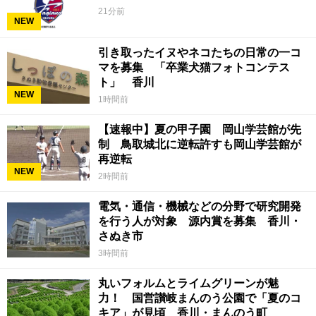
21分前
NEW
引き取ったイヌやネコたちの日常の一コ
マを募集 「卒業犬猫フォトコンテス
ト」 香川
NEW
1時間前
【速報中】夏の甲子園 岡山学芸館が先
制 鳥取城北に逆転許すも岡山学芸館が
再逆転
NEW
2時間前
電気・通信・機械などの分野で研究開発
を行う人が対象 源内賞を募集 香川・
さぬき市
3時間前
丸いフォルムとライムグリーンが魅
力！ 国営讃岐まんのう公園で「夏のコ
キア」が見頃 香川・まんのう町