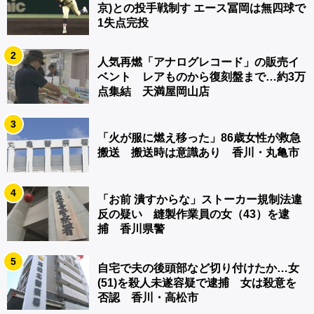
京)との投手戦制す エース冨岡は無四球で
1失点完投
2
人気再燃「アナログレコード」の販売イ
ベント レアものから復刻盤まで…約3万
点集結 天満屋岡山店
3
「火が服に燃え移った」86歳女性が救急
搬送 搬送時は意識あり 香川・丸亀市
4
「お前 潰すからな」ストーカー規制法違
反の疑い 縫製作業員の女（43）を逮
捕 香川県警
5
自宅で夫の後頭部など切り付けたか…女
(51)を殺人未遂容疑で逮捕 女は殺意を
否認 香川・高松市