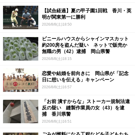
【試合経過】夏の甲子園1回戦 香川・英
明が関東第一に勝利
2026/8/8(土)18:50
ビニールハウスからシャインマスカット
約200房を盗んだ疑い ネットで販売か
無職の男（42）逮捕 岡山県警
2026/8/8(土)18:15
恋愛や結婚を前向きに 岡山県が「記念
日に想いを伝える」キャンペーン
2026/8/8(土)16:57
「お前 潰すからな」ストーカー規制法違
反の疑い 縫製作業員の女（43）を逮
捕 香川県警
2026/8/8(土)16:51
ごみが燃料になる工程などを子どもたち