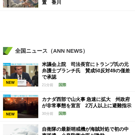
置 香川
全国ニュース（ANN NEWS）
米議会上院 司法長官にトランプ氏の元
弁護士ブランチ氏 賛成50反対49の僅差
で承認
NEW
国際
21分前
カナダ西部で山火事 急速に拡大 州政府
が非常事態を宣言 2万人以上に避難指示
国際
30分前
NEW
自衛隊の最新哨戒機が海賊対処で初の中