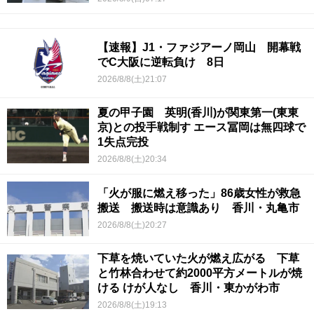
【速報】J1・ファジアーノ岡山 開幕戦
でC大阪に逆転負け 8日
2026/8/8(土)21:07
夏の甲子園 英明(香川)が関東第一(東東
京)との投手戦制す エース冨岡は無四球で
1失点完投
2026/8/8(土)20:34
「火が服に燃え移った」86歳女性が救急
搬送 搬送時は意識あり 香川・丸亀市
2026/8/8(土)20:27
下草を焼いていた火が燃え広がる 下草
と竹林合わせて約2000平方メートルが焼
ける けが人なし 香川・東かがわ市
2026/8/8(土)19:13