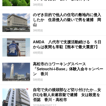
3時間前
のぞき目的で他人の住宅の敷地内に侵入
したか 住居侵入の疑いで男を逮捕 岡
山
3時間前
AMDA 八代市で支援活動続ける ５日
からは夜間も常駐【熊本で最大震度7】
4時間前
高松市のコワーキングスペース
「Setouchi-i-Base」体験入会キャンペー
ン 香川
5時間前
自宅で夫の後頭部など切り付けたか…女
(51)を殺人未遂容疑で逮捕 女は殺意を
否認 香川・高松市
2026/8/9(日)07:17