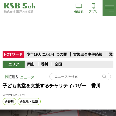
番組表
アプリ
株式会社 瀬戸内海放送
HOTワード
少年19人にわいせつの罪
官製談合事件続報
緊急
エリア
岡山
香川
全国
ニュース
子ども食堂を支援するチャリティバザー 香川
2022/12/25 17:18
香川
生活・話題