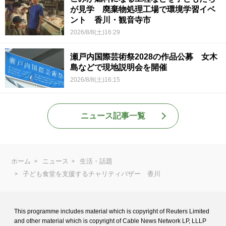
が見学 廃棄物処理工場で環境学習イベ
ント 香川・観音寺市
2026/8/8(土)16:29
瀬戸内国際芸術祭2028の作品公募 女木
島などで現地説明会を開催
2026/8/8(土)16:15
ニュース記事一覧
ホーム
ニュース
生活・話題
子ども食堂を支援するチャリティバザー 香川
This programme includes material which is copyright of Reuters Limited
and
other material which is copyright of Cable News Network LP, LLLP