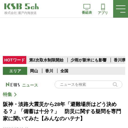
番組表
アプリ
株式会社 瀬戸内海放送
HOTワード
第2次取水制限開始
少雨が新米にも影響
香川県
エリア
岡山
香川
全国
ニュース
特集
阪神・淡路大震災から28年「避難場所はどう決め
る？」「備蓄は十分？」 防災に関する疑問を専門
家に聞いてみた【みんなのハテナ】