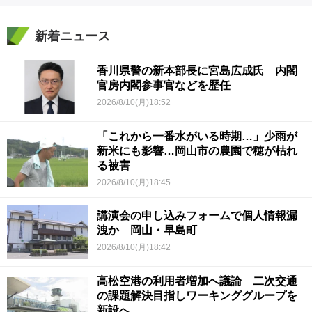
新着ニュース
香川県警の新本部長に宮島広成氏 内閣
官房内閣参事官などを歴任
2026/8/10(月)18:52
「これから一番水がいる時期…」少雨が
新米にも影響…岡山市の農園で穂が枯れ
る被害
2026/8/10(月)18:45
講演会の申し込みフォームで個人情報漏
洩か 岡山・早島町
2026/8/10(月)18:42
高松空港の利用者増加へ議論 二次交通
の課題解決目指しワーキンググループを
新設へ