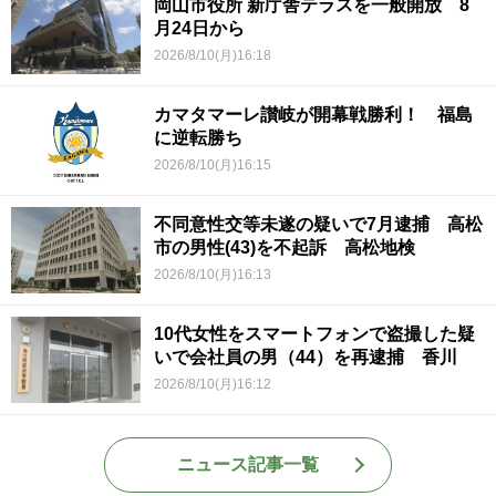
岡山市役所 新庁舎テラスを一般開放 8
月24日から
2026/8/10(月)16:18
カマタマーレ讃岐が開幕戦勝利！ 福島
に逆転勝ち
2026/8/10(月)16:15
不同意性交等未遂の疑いで7月逮捕 高松
市の男性(43)を不起訴 高松地検
2026/8/10(月)16:13
10代女性をスマートフォンで盗撮した疑
いで会社員の男（44）を再逮捕 香川
2026/8/10(月)16:12
ニュース記事一覧