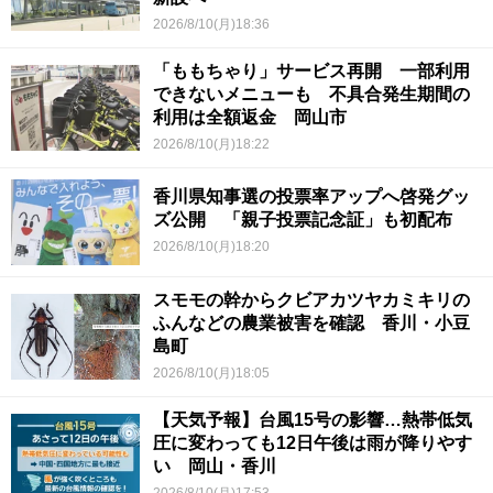
2026/8/10(月)18:36
「ももちゃり」サービス再開 一部利用
できないメニューも 不具合発生期間の
利用は全額返金 岡山市
2026/8/10(月)18:22
香川県知事選の投票率アップへ啓発グッ
ズ公開 「親子投票記念証」も初配布
2026/8/10(月)18:20
スモモの幹からクビアカツヤカミキリの
ふんなどの農業被害を確認 香川・小豆
島町
2026/8/10(月)18:05
【天気予報】台風15号の影響…熱帯低気
圧に変わっても12日午後は雨が降りやす
い 岡山・香川
2026/8/10(月)17:53