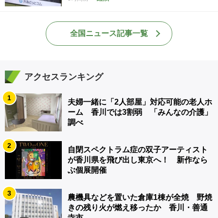
全国ニュース記事一覧
アクセスランキング
1
夫婦一緒に「2人部屋」対応可能の老人ホ
ーム 香川では3割弱 「みんなの介護」
調べ
2
自閉スペクトラム症の双子アーティスト
が香川県を飛び出し東京へ！ 新作なら
ぶ個展開催
3
農機具などを置いた倉庫1棟が全焼 野焼
きの残り火が燃え移ったか 香川・善通
寺市