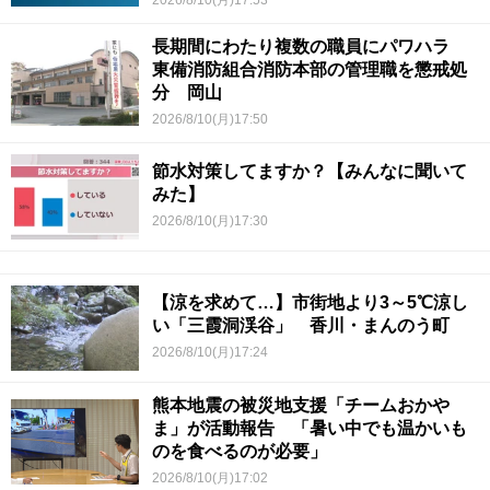
長期間にわたり複数の職員にパワハラ
東備消防組合消防本部の管理職を懲戒処
分 岡山
2026/8/10(月)17:50
節水対策してますか？【みんなに聞いて
みた】
2026/8/10(月)17:30
【涼を求めて…】市街地より3～5℃涼し
い「三霞洞渓谷」 香川・まんのう町
2026/8/10(月)17:24
熊本地震の被災地支援「チームおかや
ま」が活動報告 「暑い中でも温かいも
のを食べるのが必要」
2026/8/10(月)17:02