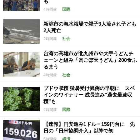
も
国際
4時間前
新潟市の海水浴場で親子3人流され子ども
2人死亡
社会
4時間前
台湾の高雄市が北九州市や大手うどんチ
ェーンと組み「肉ごぼ天うどん」200食ふ
るまう
社会
4時間前
ブドウ収穫 猛暑受け異例の早朝に スペ
インのワイナリー 成長進み“過去最速収
穫”も
国際
4時間前
【速報】円安進み1ドル＝159円台に 先
日の「日米協調介入」以降で初
経済
5時間前