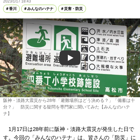
2023/1/17 18:43
香川
みんなのハテナ
災害・防災
Play
阪神・淡路大震災から28年「避難場所はどう決める？」「備蓄は十
分？」 防災に関する疑問を専門家に聞いてみた【みんなのハテ
ナ】
1月17日は28年前に阪神・淡路大震災が発生した日で
す。今回の「みんなのハテナ」は、皆さんの「防災」に