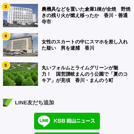
3
農機具などを置いた倉庫1棟が全焼 野焼
きの残り火が燃え移ったか 香川・善通
寺市
4
女性のスカートの中にスマホを差し入れ
た疑い 男を逮捕 香川
5
丸いフォルムとライムグリーンが魅
力！ 国営讃岐まんのう公園で「夏のコ
キア」が見頃 香川・まんのう町
LINE友だち追加