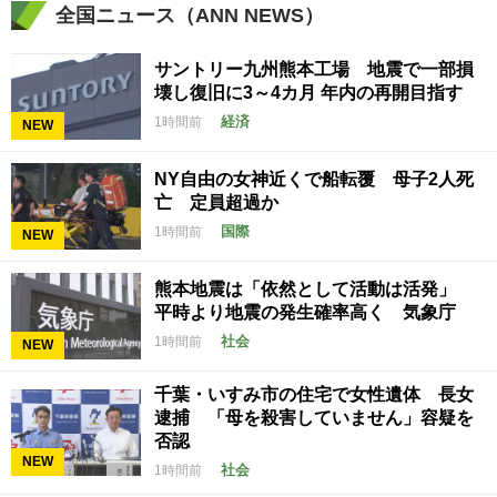
全国ニュース（ANN NEWS）
サントリー九州熊本工場 地震で一部損
壊し復旧に3～4カ月 年内の再開目指す
経済
1時間前
NEW
NY自由の女神近くで船転覆 母子2人死
亡 定員超過か
国際
1時間前
NEW
熊本地震は「依然として活動は活発」
平時より地震の発生確率高く 気象庁
社会
1時間前
NEW
千葉・いすみ市の住宅で女性遺体 長女
逮捕 「母を殺害していません」容疑を
否認
NEW
社会
1時間前