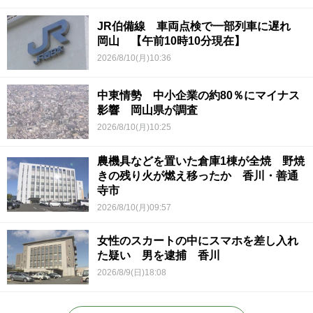
JR伯備線 車両点検で一部列車に遅れ
岡山 【午前10時10分現在】
2026/8/10(月)10:36
中東情勢 中小企業の約80％にマイナス
影響 岡山県が調査
2026/8/10(月)10:25
農機具などを置いた倉庫1棟が全焼 野焼
きの残り火が燃え移ったか 香川・善通
寺市
2026/8/10(月)09:57
女性のスカートの中にスマホを差し入れ
た疑い 男を逮捕 香川
2026/8/9(日)18:08