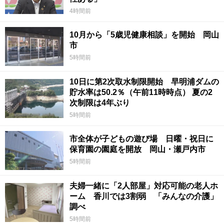
4時間前
10月から「5歳児健康相談」を開始 岡山
市
5時間前
10日に第2次取水制限開始 早明浦ダムの
貯水率は50.2％（午前11時時点） 夏の2
次制限は4年ぶり
5時間前
市全体が子どもの遊び場 日曜・祝日に
保育園の園庭を開放 岡山・瀬戸内市
5時間前
夫婦一緒に「2人部屋」対応可能の老人ホ
ーム 香川では3割弱 「みんなの介護」
調べ
5時間前