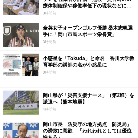
療体制確保や稼働率低下の現状などに意
見 岡山
3時間前
全英女子オープンゴルフ優勝 桑木志帆選
手に「岡山市民スポーツ栄誉賞」
3時間前
小惑星を「Tokuda」と命名 香川大学教
育学部の講師の名が小惑星に
3時間前
岡山県が「災害支援ナース」（第2班）を
派遣へ【熊本地震】
4時間前
岡山市長 防災庁の地方拠点「防災局」
の誘致に意欲 「われわれとしては優位
性ある」