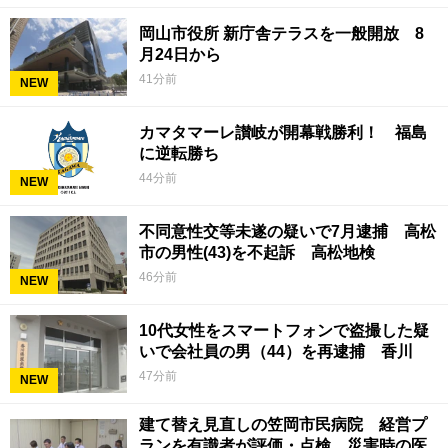
岡山市役所 新庁舎テラスを一般開放 8
月24日から
41分前
NEW
カマタマーレ讃岐が開幕戦勝利！ 福島
に逆転勝ち
44分前
NEW
不同意性交等未遂の疑いで7月逮捕 高松
市の男性(43)を不起訴 高松地検
46分前
NEW
10代女性をスマートフォンで盗撮した疑
いで会社員の男（44）を再逮捕 香川
47分前
NEW
建て替え見直しの笠岡市民病院 経営プ
ランを有識者が評価・点検 災害時の医