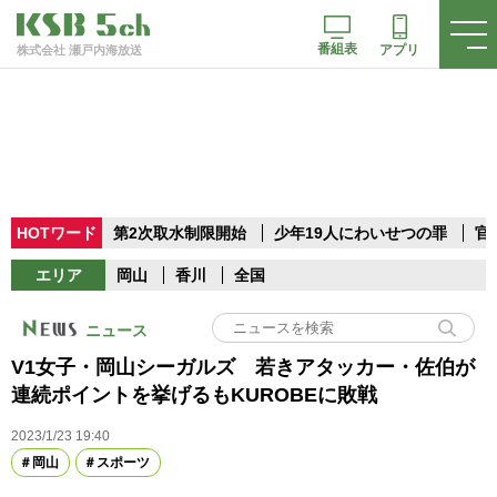
番組表
アプリ
株式会社 瀬戸内海放送
HOTワード
第2次取水制限開始
少年19人にわいせつの罪
官
エリア
岡山
香川
全国
ニュース
V1女子・岡山シーガルズ 若きアタッカー・佐伯が
連続ポイントを挙げるもKUROBEに敗戦
2023/1/23 19:40
岡山
スポーツ