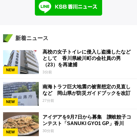
新着ニュース
高校の女子トイレに侵入し盗撮したなど
として 香川県綾川町の会社員の男
（23）を再逮捕
NEW
3分前
南海トラフ巨大地震の被害想定の見直し
など 岡山県が防災ガイドブックを改訂
27分前
NEW
アイデアを9月7日から募集 讃岐餃子コ
ンテスト「SANUKI GYO1 GP」香川
30分前
NEW