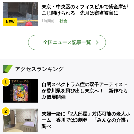
東京・中央区のオフィスビルで貸金庫が
こじ開けられる 先月は窃盗被害に
社会
1時間前
NEW
全国ニュース記事一覧
アクセスランキング
1
自閉スペクトラム症の双子アーティスト
が香川県を飛び出し東京へ！ 新作なら
ぶ個展開催
2
夫婦一緒に「2人部屋」対応可能の老人ホ
ーム 香川では3割弱 「みんなの介護」
調べ