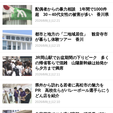
配偶者からの暴力相談 1年間で1000件
超 30～40代女性の被害が多い 香川県
2026/8/8(土)12:21
都市と地方の「二地域居住」 観音寺市
が暮らし体験ツアー 香川
2026/8/8(土)12:15
JR岡山駅でお盆期間の下りピーク 多く
の帰省客らで混雑 山陽新幹線は始発か
ら夕方まで満席
2026/8/8(土)12:11
県外から訪れる若者に高松市の魅力を
PR 高校生らがバレーボール選手らにう
どん店を紹介
2026/8/8(土)12:10