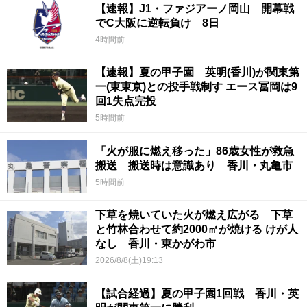
【速報】J1・ファジアーノ岡山 開幕戦
でC大阪に逆転負け 8日
4時間前
【速報】夏の甲子園 英明(香川)が関東第
一(東東京)との投手戦制す エース冨岡は9
回1失点完投
5時間前
「火が服に燃え移った」86歳女性が救急
搬送 搬送時は意識あり 香川・丸亀市
5時間前
下草を焼いていた火が燃え広がる 下草
と竹林合わせて約2000㎡が焼ける けが人
なし 香川・東かがわ市
2026/8/8(土)19:13
【試合経過】夏の甲子園1回戦 香川・英