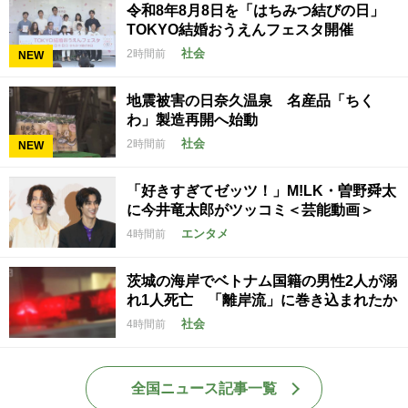
令和8年8月8日を「はちみつ結びの日」
TOKYO結婚おうえんフェスタ開催
社会
2時間前
NEW
地震被害の日奈久温泉 名産品「ちく
わ」製造再開へ始動
社会
2時間前
NEW
「好きすぎてゼッツ！」M!LK・曽野舜太
に今井竜太郎がツッコミ＜芸能動画＞
エンタメ
4時間前
茨城の海岸でベトナム国籍の男性2人が溺
れ1人死亡 「離岸流」に巻き込まれたか
社会
4時間前
全国ニュース記事一覧