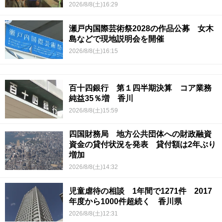
2026/8/8(土)16:29
瀬戸内国際芸術祭2028の作品公募 女木
島などで現地説明会を開催
2026/8/8(土)16:15
百十四銀行 第１四半期決算 コア業務
純益35％増 香川
2026/8/8(土)15:59
四国財務局 地方公共団体への財政融資
資金の貸付状況を発表 貸付額は2年ぶり
増加
2026/8/8(土)14:32
児童虐待の相談 1年間で1271件 2017
年度から1000件超続く 香川県
2026/8/8(土)12:31