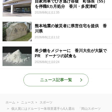
自家用車でひき逃げ容疑 町係長（55）
を停職6カ月処分 香川・多度津町
2026/8/8(土)11:35
熊本地震の被災者に県営住宅を提供 香
川県
2026/8/8(土)11:12
希少糖をメジャーに 香川大生が大阪で
PR ドーナツの試食も
2026/8/8(土)10:24
ニュース記事一覧
ホーム
ニュース
スポーツ
個人賞にはドルーリー朱瑛里選手ら6人選出 「岡山スポーツ