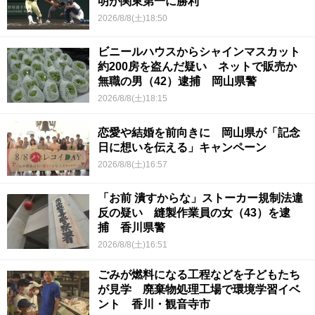
明が関東第一に勝利
2026/8/8(土)18:50
ビニールハウスからシャインマスカット
約200房を盗んだ疑い ネットで販売か
無職の男（42）逮捕 岡山県警
2026/8/8(土)18:15
恋愛や結婚を前向きに 岡山県が「記念
日に想いを伝える」キャンペーン
2026/8/8(土)16:57
「お前 潰すからな」ストーカー規制法違
反の疑い 縫製作業員の女（43）を逮
捕 香川県警
2026/8/8(土)16:51
ごみが燃料になる工程などを子どもたち
が見学 廃棄物処理工場で環境学習イベ
ント 香川・観音寺市