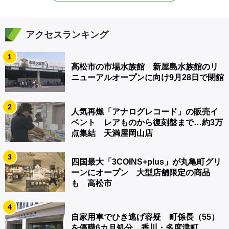
アクセスランキング
1
高松市の市場水族館 新屋島水族館のリ
ニューアルオープンに向け9月28日で閉館
2
人気再燃「アナログレコード」の販売イ
ベント レアものから復刻盤まで…約3万
点集結 天満屋岡山店
3
四国最大「3COINS+plus」が丸亀町グリ
ーンにオープン 大型店舗限定の商品
も 高松市
4
自家用車でひき逃げ容疑 町係長（55）
を停職6カ月処分 香川・多度津町