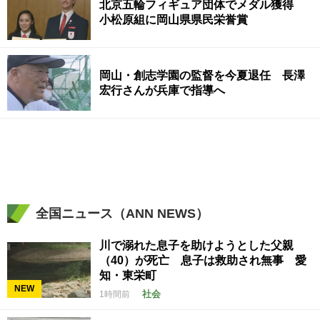
北京五輪フィギュア団体でメダル獲得
小松原組に岡山県県民栄誉賞
岡山・創志学園の監督を今夏退任 長澤
宏行さんが兵庫で指導へ
全国ニュース（ANN NEWS）
川で溺れた息子を助けようとした父親
（40）が死亡 息子は救助され無事 愛
知・東栄町
NEW
社会
1時間前