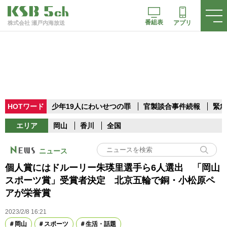
番組表
アプリ
株式会社 瀬戸内海放送
HOTワード
少年19人にわいせつの罪
官製談合事件続報
緊急
エリア
岡山
香川
全国
ニュース
個人賞にはドルーリー朱瑛里選手ら6人選出 「岡山
スポーツ賞」受賞者決定 北京五輪で銅・小松原ペ
アが栄誉賞
2023/2/8 16:21
岡山
スポーツ
生活・話題