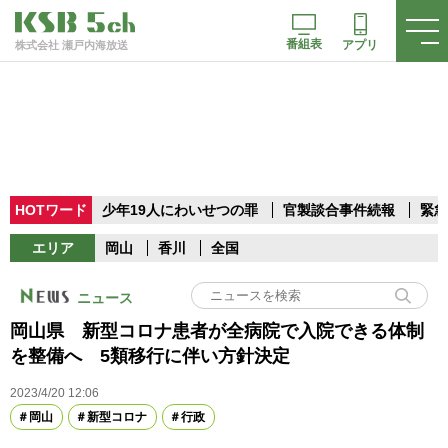
番組表
アプリ
株式会社 瀬戸内海放送
HOTワード
少年19人にわいせつの罪
官製談合事件続報
緊急
エリア
岡山
香川
全国
ニュース
岡山県 新型コロナ患者が全病院で入院できる体制
を整備へ 5類移行に伴い方針決定
2023/4/20 12:06
岡山
新型コロナ
行政