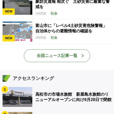
象防災速報 相次ぐ 土砂災害に厳重な警
戒を
NEW
社会
1時間前
富山市に「レベル4土砂災害危険警報」
自治体からの避難情報の確認を
社会
2時間前
NEW
全国ニュース記事一覧
アクセスランキング
1
高松市の市場水族館 新屋島水族館のリ
ニューアルオープンに向け9月28日で閉館