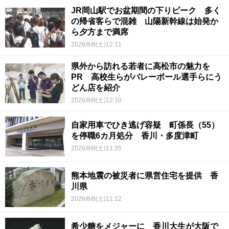
JR岡山駅でお盆期間の下りピーク 多く
の帰省客らで混雑 山陽新幹線は始発か
ら夕方まで満席
2026/8/8(土)12:11
県外から訪れる若者に高松市の魅力を
PR 高校生らがバレーボール選手らにう
どん店を紹介
2026/8/8(土)12:10
自家用車でひき逃げ容疑 町係長（55）
を停職6カ月処分 香川・多度津町
2026/8/8(土)11:35
熊本地震の被災者に県営住宅を提供 香
川県
2026/8/8(土)11:12
希少糖をメジャーに 香川大生が大阪で