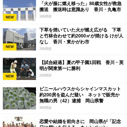
「火が服に燃え移った」86歳女性が救急
搬送 搬送時は意識あり 香川・丸亀市
1時間前
NEW
下草を焼いていた火が燃え広がる 下草
と竹林合わせて約2000㎡が焼ける けが人
なし 香川・東かがわ市
NEW
2時間前
【試合経過】夏の甲子園1回戦 香川・英
明が関東第一に勝利
2時間前
NEW
ビニールハウスからシャインマスカット
約200房を盗んだ疑い ネットで販売か
無職の男（42）逮捕 岡山県警
3時間前
恋愛や結婚を前向きに 岡山県が「記念