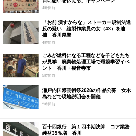
日に想いを伝える」キャンペーン
4時間前
「お前 潰すからな」ストーカー規制法違
反の疑い 縫製作業員の女（43）を逮
捕 香川県警
4時間前
ごみが燃料になる工程などを子どもたち
が見学 廃棄物処理工場で環境学習イベ
ント 香川・観音寺市
5時間前
瀬戸内国際芸術祭2028の作品公募 女木
島などで現地説明会を開催
5時間前
百十四銀行 第１四半期決算 コア業務
純益35％増 香川