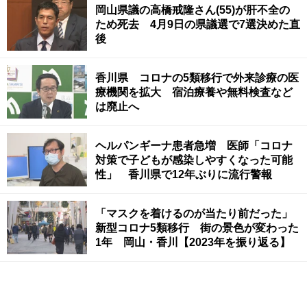
岡山県議の高橋戒隆さん(55)が肝不全の
ため死去 4月9日の県議選で7選決めた直
後
香川県 コロナの5類移行で外来診療の医
療機関を拡大 宿泊療養や無料検査など
は廃止へ
ヘルパンギーナ患者急増 医師「コロナ
対策で子どもが感染しやすくなった可能
性」 香川県で12年ぶりに流行警報
「マスクを着けるのが当たり前だった」
新型コロナ5類移行 街の景色が変わった
1年 岡山・香川【2023年を振り返る】