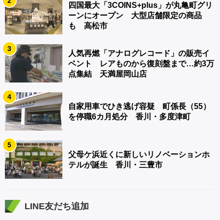
2
四国最大「3COINS+plus」が丸亀町グリ
ーンにオープン 大型店舗限定の商品
も 高松市
3
人気再燃「アナログレコード」の販売イ
ベント レアものから復刻盤まで…約3万
点集結 天満屋岡山店
4
自家用車でひき逃げ容疑 町係長（55）
を停職6カ月処分 香川・多度津町
5
父母ケ浜近くに新しいリノベーションホ
テルが誕生 香川・三豊市
LINE友だち追加