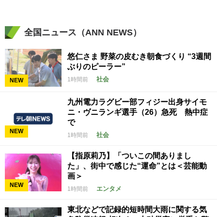
全国ニュース（ANN NEWS）
悠仁さま 野菜の皮むき朝食づくり “3週間
ぶりのピーラー”
社会
1時間前
NEW
九州電力ラグビー部フィジー出身サイモ
ニ・ヴニランギ選手（26）急死 熱中症
で
NEW
社会
1時間前
【指原莉乃】「ついこの間ありまし
た」、街中で感じた“運命”とは＜芸能動
画＞
NEW
エンタメ
1時間前
東北などで記録的短時間大雨に関する気