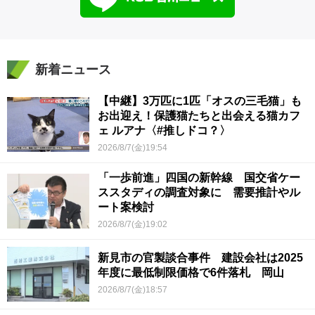
新着ニュース
【中継】3万匹に1匹「オスの三毛猫」も
お出迎え！保護猫たちと出会える猫カフ
ェ ルアナ〈#推しドコ？〉
2026/8/7(金)19:54
「一歩前進」四国の新幹線 国交省ケー
ススタディの調査対象に 需要推計やル
ート案検討
2026/8/7(金)19:02
新見市の官製談合事件 建設会社は2025
年度に最低制限価格で6件落札 岡山
2026/8/7(金)18:57