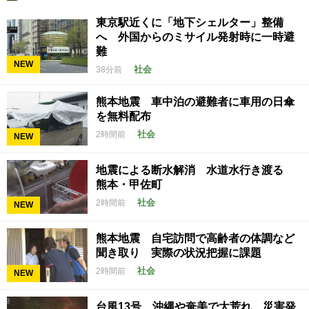
東京駅近くに「地下シェルター」整備
へ 外国からのミサイル発射時に一時避
難
NEW
社会
38分前
熊本地震 車中泊の避難者に車用の日傘
を無料配布
社会
2時間前
NEW
地震による断水解消 水道水行き渡る
熊本・甲佐町
社会
2時間前
NEW
熊本地震 自宅訪問で高齢者の体調など
聞き取り 実際の状況把握に課題
社会
2時間前
NEW
台風13号 沖縄や奄美で大荒れ 災害発