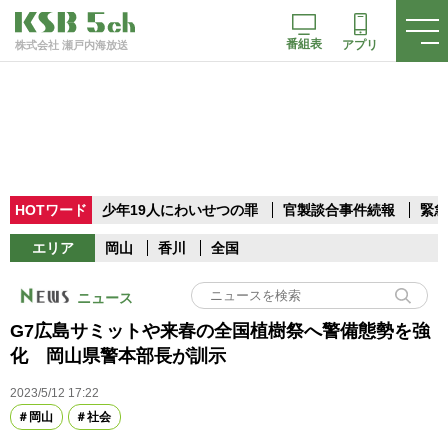
番組表
アプリ
株式会社 瀬戸内海放送
HOTワード
少年19人にわいせつの罪
官製談合事件続報
緊急
エリア
岡山
香川
全国
ニュース
G7広島サミットや来春の全国植樹祭へ警備態勢を強
化 岡山県警本部長が訓示
2023/5/12 17:22
岡山
社会