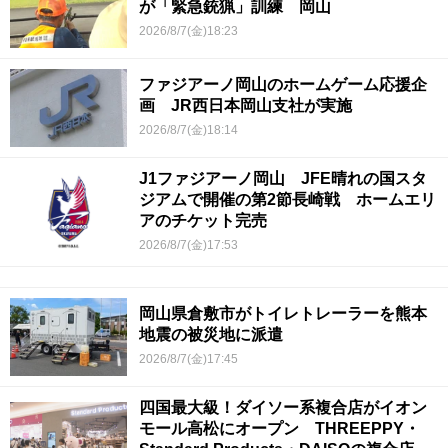
が「緊急銃猟」訓練 岡山
2026/8/7(金)18:23
ファジアーノ岡山のホームゲーム応援企
画 JR西日本岡山支社が実施
2026/8/7(金)18:14
J1ファジアーノ岡山 JFE晴れの国スタ
ジアムで開催の第2節長崎戦 ホームエリ
アのチケット完売
2026/8/7(金)17:53
岡山県倉敷市がトイレトレーラーを熊本
地震の被災地に派遣
2026/8/7(金)17:45
四国最大級！ダイソー系複合店がイオン
モール高松にオープン THREEPPY・