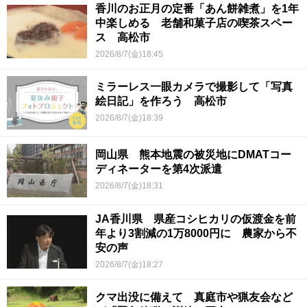
香川のお正月の定番「あん餅雑煮」を1年
中楽しめる 老舗和菓子店の喫茶スペー
ス 高松市
2026/8/7(金)18:45
ミラーレス一眼カメラで撮影して「写真
絵日記」を作ろう 高松市
2026/8/7(金)18:39
岡山県 熊本地震の被災地にDMATコー
ディネーターを第4次派遣
2026/8/7(金)18:31
JA香川県 県産コシヒカリの仮渡金を前
年より3割減の1万8000円に 農家から不
安の声
2026/8/7(金)18:27
クマ出没に備えて 真庭市や猟友会など