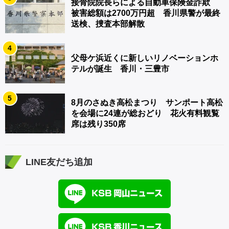
接骨院院長らによる自動車保険金詐欺
被害総額は2700万円超 香川県警が最終
送検、捜査本部解散
4
父母ケ浜近くに新しいリノベーションホ
テルが誕生 香川・三豊市
5
8月のさぬき高松まつり サンポート高松
を会場に24連が総おどり 花火有料観覧
席は残り350席
LINE友だち追加