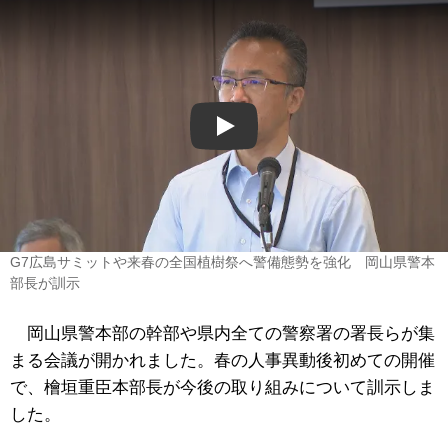
Play
G7広島サミットや来春の全国植樹祭へ警備態勢を強化 岡山県警本
部長が訓示
岡山県警本部の幹部や県内全ての警察署の署長らが集
まる会議が開かれました。春の人事異動後初めての開催
で、檜垣重臣本部長が今後の取り組みについて訓示しま
した。