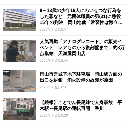
8～13歳の少年19人にわいせつな行為を
した罪など 元団体職員の男(31)に懲役
15年の判決 岡山地裁「常習性は際立っ
ていて被害結果も非常に重い」
2026/8/7(金)16:47
人気再燃「アナログレコード」の販売イ
ベント レアものから復刻盤まで…約3万
点集結 天満屋岡山店
2026/8/7(金)16:44
岡山市営城下地下駐車場 岡山駅方面の
出口を封鎖 消火設備の故障が原因
2026/8/7(金)16:31
【続報】ことでん長尾線で人身事故 平
木駅～長尾駅の運転再開 香川
2026/8/7(金)16:20