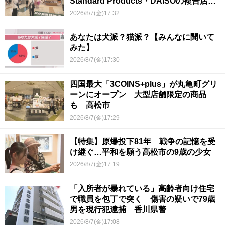
Standard Products・DAISOの複合店は
香川県初
2026/8/7(金)17:32
あなたは犬派？猫派？【みんなに聞いて
みた】
2026/8/7(金)17:30
四国最大「3COINS+plus」が丸亀町グリ
ーンにオープン 大型店舗限定の商品
も 高松市
2026/8/7(金)17:29
【特集】原爆投下81年 戦争の記憶を受
け継ぐ…平和を願う高松市の9歳の少女
2026/8/7(金)17:19
「入所者が暴れている」高齢者向け住宅
で職員を包丁で突く 傷害の疑いで79歳
男を現行犯逮捕 香川県警
2026/8/7(金)17:08