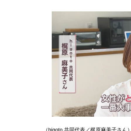
（higoto 共同代表／梶原麻美子さん