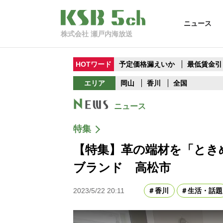
ニュース
株式会社 瀬戸内海放送
HOTワード
予定価格漏えいか
最低賃金引
エリア
岡山
香川
全国
ニュース
特集
【特集】革の端材を「とき
ブランド 高松市
2023/5/22 20:11
香川
生活・話題