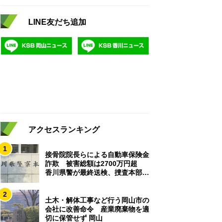
LINE友だち追加
アクセスランキング
1
接骨院院長らによる自動車保険金
詐欺 被害総額は2700万円超
香川県警が最終送検、捜査本部解
散
2
土木・解体工事など行う岡山市の
会社に改善命令 産業廃棄物を適
切に保管せず 岡山