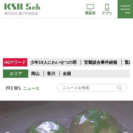
番組表
アプリ
株式会社 瀬戸内海放送
HOTワード
少年19人にわいせつの罪
官製談合事件続報
緊急
エリア
岡山
香川
全国
ニュース