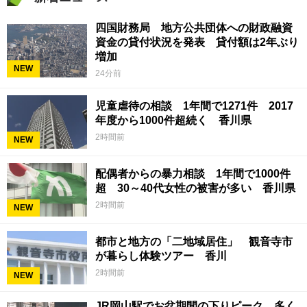
四国財務局 地方公共団体への財政融資
資金の貸付状況を発表 貸付額は2年ぶり
増加
NEW
24分前
児童虐待の相談 1年間で1271件 2017
年度から1000件超続く 香川県
2時間前
NEW
配偶者からの暴力相談 1年間で1000件
超 30～40代女性の被害が多い 香川県
2時間前
NEW
都市と地方の「二地域居住」 観音寺市
が暮らし体験ツアー 香川
2時間前
NEW
JR岡山駅でお盆期間の下りピーク 多く