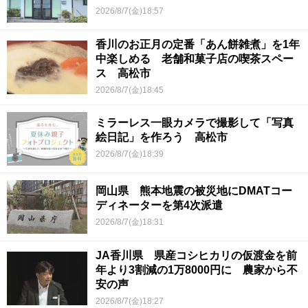
2026/8/7(金)18:57
香川のお正月の定番「あん餅雑煮」を1年
中楽しめる 老舗和菓子店の喫茶スペー
ス 高松市
2026/8/7(金)18:45
ミラーレス一眼カメラで撮影して「写真
絵日記」を作ろう 高松市
2026/8/7(金)18:39
岡山県 熊本地震の被災地にDMATコー
ディネーターを第4次派遣
2026/8/7(金)18:31
JA香川県 県産コシヒカリの仮渡金を前
年より3割減の1万8000円に 農家から不
安の声
2026/8/7(金)18:27