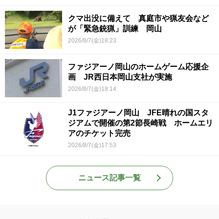
クマ出没に備えて 真庭市や猟友会など
が「緊急銃猟」訓練 岡山
2026/8/7(金)18:23
ファジアーノ岡山のホームゲーム応援企
画 JR西日本岡山支社が実施
2026/8/7(金)18:14
J1ファジアーノ岡山 JFE晴れの国スタ
ジアムで開催の第2節長崎戦 ホームエリ
アのチケット完売
2026/8/7(金)17:53
ニュース記事一覧