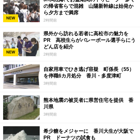
の帰省客らで混雑 山陽新幹線は始発か
ら夕方まで満席
NEW
2時間前
県外から訪れる若者に高松市の魅力を
PR 高校生らがバレーボール選手らにう
どん店を紹介
NEW
2時間前
自家用車でひき逃げ容疑 町係長（55）
を停職6カ月処分 香川・多度津町
3時間前
熊本地震の被災者に県営住宅を提供 香
川県
3時間前
希少糖をメジャーに 香川大生が大阪で
PR ドーナツの試食も