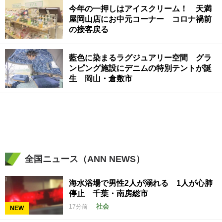
今年の一押しはアイスクリーム！ 天満
屋岡山店にお中元コーナー コロナ禍前
の接客戻る
藍色に染まるラグジュアリー空間 グラ
ンピング施設にデニムの特別テントが誕
生 岡山・倉敷市
全国ニュース（ANN NEWS）
海水浴場で男性2人が溺れる 1人が心肺
停止 千葉・南房総市
社会
17分前
NEW