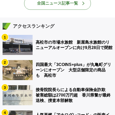
全国ニュース記事一覧
アクセスランキング
1
高松市の市場水族館 新屋島水族館のリ
ニューアルオープンに向け9月28日で閉館
2
四国最大「3COINS+plus」が丸亀町グリ
ーンにオープン 大型店舗限定の商品
も 高松市
3
接骨院院長らによる自動車保険金詐欺
被害総額は2700万円超 香川県警が最終
送検、捜査本部解散
4
人気再燃「アナログレコード」の販売イ