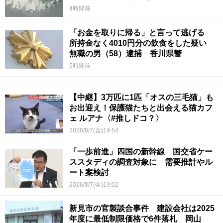
4時間前
「お金を取りに帰る」と言って逃げる
所持金なく4010円分の飲食をした疑い
無職の男（58）逮捕 香川県警
5時間前
【中継】3万匹に1匹「オスの三毛猫」も
お出迎え！保護猫たちと出会える猫カフ
ェ ルアナ〈#推しドコ？〉
2026/8/7(金)19:54
「一歩前進」四国の新幹線 国交省ケー
ススタディの調査対象に 需要推計やル
ート案検討
2026/8/7(金)19:02
新見市の官製談合事件 建設会社は2025
年度に最低制限価格で6件落札 岡山