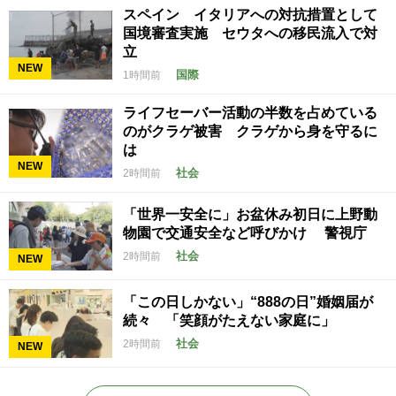
スペイン イタリアへの対抗措置として
国境審査実施 セウタへの移民流入で対
立
NEW
国際
1時間前
ライフセーバー活動の半数を占めている
のがクラゲ被害 クラゲから身を守るに
は
NEW
社会
2時間前
「世界一安全に」お盆休み初日に上野動
物園で交通安全など呼びかけ 警視庁
社会
2時間前
NEW
「この日しかない」“888の日”婚姻届が
続々 「笑顔がたえない家庭に」
社会
2時間前
NEW