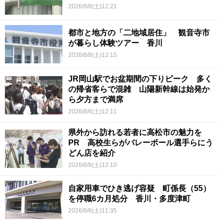
2026/8/8(土)12:21
都市と地方の「二地域居住」 観音寺市
が暮らし体験ツアー 香川
2026/8/8(土)12:15
JR岡山駅でお盆期間の下りピーク 多く
の帰省客らで混雑 山陽新幹線は始発か
ら夕方まで満席
2026/8/8(土)12:11
県外から訪れる若者に高松市の魅力を
PR 高校生らがバレーボール選手らにう
どん店を紹介
2026/8/8(土)12:10
自家用車でひき逃げ容疑 町係長（55）
を停職6カ月処分 香川・多度津町
2026/8/8(土)11:35