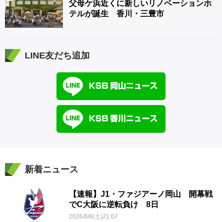
父母ケ浜近くに新しいリノベーションホ
テルが誕生 香川・三豊市
LINE友だち追加
新着ニュース
【速報】J1・ファジアーノ岡山 開幕戦
でC大阪に逆転負け 8日
2026/8/8(土)21:07