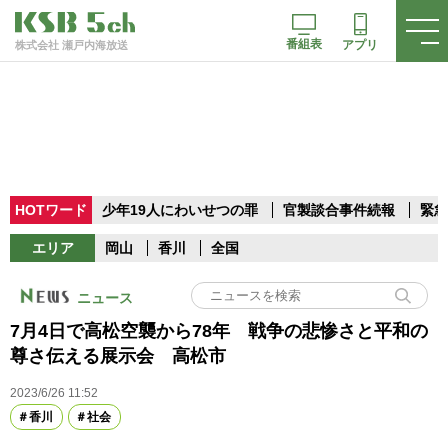
番組表
アプリ
株式会社 瀬戸内海放送
HOTワード
少年19人にわいせつの罪
官製談合事件続報
緊急
エリア
岡山
香川
全国
ニュース
7月4日で高松空襲から78年 戦争の悲惨さと平和の
尊さ伝える展示会 高松市
2023/6/26 11:52
香川
社会