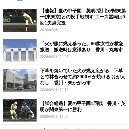
【速報】夏の甲子園 英明(香川)が関東第
一(東東京)との投手戦制す エース冨岡は9
回1失点完投
2026/8/8(土)20:34
「火が服に燃え移った」86歳女性が救急
搬送 搬送時は意識あり 香川・丸亀市
2026/8/8(土)20:27
下草を焼いていた火が燃え広がる 下草
と竹林合わせて約2000㎡が焼ける けが人
なし 香川・東かがわ市
2026/8/8(土)19:13
【試合経過】夏の甲子園1回戦 香川・英
明が関東第一に勝利
2026/8/8(土)18:50