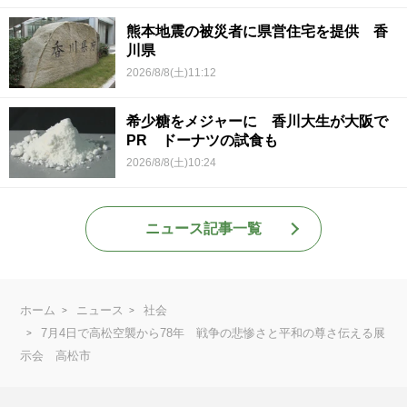
熊本地震の被災者に県営住宅を提供 香
川県
2026/8/8(土)11:12
希少糖をメジャーに 香川大生が大阪で
PR ドーナツの試食も
2026/8/8(土)10:24
ニュース記事一覧
ホーム
ニュース
社会
7月4日で高松空襲から78年 戦争の悲惨さと平和の尊さ伝える展
示会 高松市