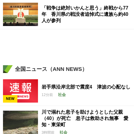
「戦争は絶対いかんと思う」終戦から77
年 香川県の戦没者追悼式に遺族ら約40
人が参列
全国ニュース（ANN NEWS）
岩手県沿岸北部で震度4 津波の心配なし
社会
12分前
NEW
川で溺れた息子を助けようとした父親
（40）が死亡 息子は救助され無事 愛
知・東栄町
社会
3時間前