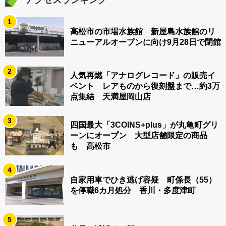
1
高松市の市場水族館 新屋島水族館のリ
ニューアルオープンに向け9月28日で閉館
2
人気再燃「アナログレコード」の販売イ
ベント レアものから復刻盤まで…約3万
点集結 天満屋岡山店
3
四国最大「3COINS+plus」が丸亀町グリ
ーンにオープン 大型店舗限定の商品
も 高松市
4
自家用車でひき逃げ容疑 町係長（55）
を停職6カ月処分 香川・多度津町
5