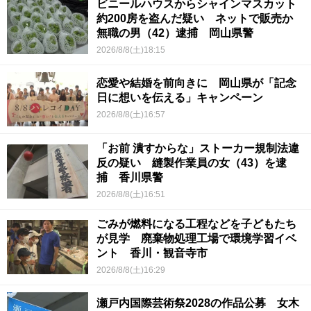
ビニールハウスからシャインマスカット
約200房を盗んだ疑い ネットで販売か
無職の男（42）逮捕 岡山県警
2026/8/8(土)18:15
恋愛や結婚を前向きに 岡山県が「記念
日に想いを伝える」キャンペーン
2026/8/8(土)16:57
「お前 潰すからな」ストーカー規制法違
反の疑い 縫製作業員の女（43）を逮
捕 香川県警
2026/8/8(土)16:51
ごみが燃料になる工程などを子どもたち
が見学 廃棄物処理工場で環境学習イベ
ント 香川・観音寺市
2026/8/8(土)16:29
瀬戸内国際芸術祭2028の作品公募 女木