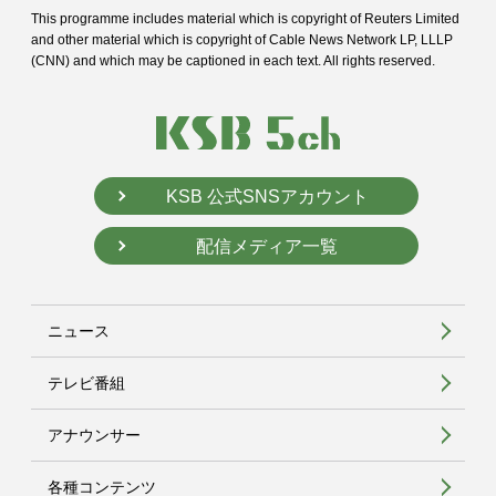
This programme includes material which is copyright of Reuters Limited
and
other material which is copyright of Cable News Network LP, LLLP
(CNN) and
which may be captioned in each text. All rights reserved.
KSB 公式SNSアカウント
配信メディア一覧
ニュース
テレビ番組
アナウンサー
各種コンテンツ