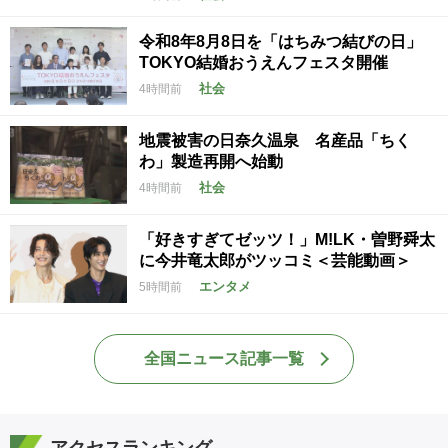
令和8年8月8日を「はちみつ結びの日」
TOKYO結婚おうえんフェスタ開催
社会
4時間前
地震被害の日奈久温泉 名産品「ちく
わ」製造再開へ始動
社会
4時間前
「好きすぎてゼッツ！」M!LK・曽野舜太
に今井竜太郎がツッコミ＜芸能動画＞
エンタメ
5時間前
全国ニュース記事一覧
アクセスランキング