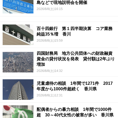
島などで現地説明会を開催
2026/8/8(土)16:15
百十四銀行 第１四半期決算 コア業務
純益35％増 香川
2026/8/8(土)15:59
四国財務局 地方公共団体への財政融資
資金の貸付状況を発表 貸付額は2年ぶり
増加
2026/8/8(土)14:32
児童虐待の相談 1年間で1271件 2017
年度から1000件超続く 香川県
2026/8/8(土)12:31
配偶者からの暴力相談 1年間で1000件
超 30～40代女性の被害が多い 香川県