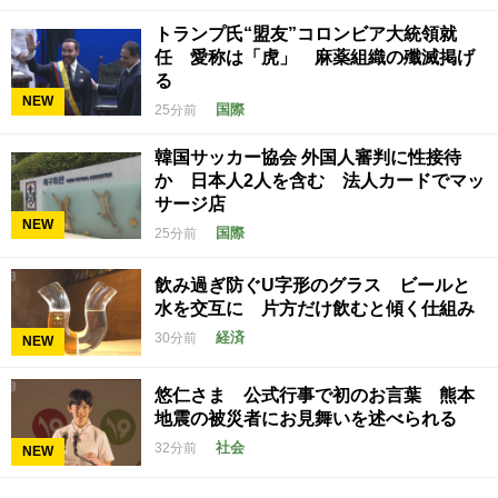
トランプ氏“盟友”コロンビア大統領就
任 愛称は「虎」 麻薬組織の殲滅掲げ
る
NEW
国際
25分前
韓国サッカー協会 外国人審判に性接待
か 日本人2人を含む 法人カードでマッ
サージ店
NEW
国際
25分前
飲み過ぎ防ぐU字形のグラス ビールと
水を交互に 片方だけ飲むと傾く仕組み
経済
30分前
NEW
悠仁さま 公式行事で初のお言葉 熊本
地震の被災者にお見舞いを述べられる
社会
32分前
NEW