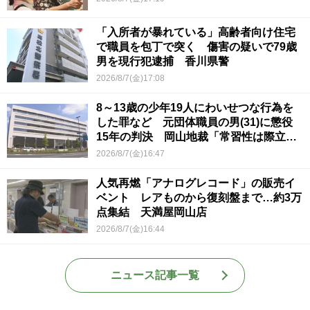
「入所者が暴れている」高齢者向け住宅
で職員を包丁で突く 傷害の疑いで79歳
男を現行犯逮捕 香川県警
2026/8/7(金)17:08
8～13歳の少年19人にわいせつな行為を
した罪など 元団体職員の男(31)に懲役
15年の判決 岡山地裁「常習性は際立っ
ていて被害結果も非常に重い」
2026/8/7(金)16:47
人気再燃「アナログレコード」の販売イ
ベント レアものから復刻盤まで…約3万
点集結 天満屋岡山店
2026/8/7(金)16:44
ニュース記事一覧