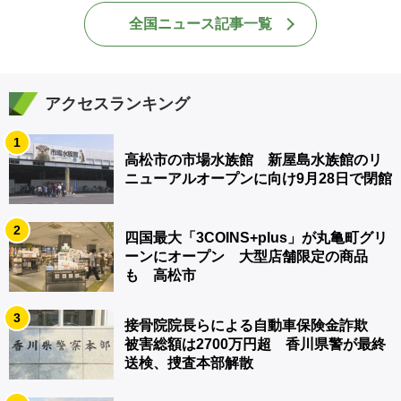
全国ニュース記事一覧
アクセスランキング
1
高松市の市場水族館 新屋島水族館のリ
ニューアルオープンに向け9月28日で閉館
2
四国最大「3COINS+plus」が丸亀町グリ
ーンにオープン 大型店舗限定の商品
も 高松市
3
接骨院院長らによる自動車保険金詐欺
被害総額は2700万円超 香川県警が最終
送検、捜査本部解散