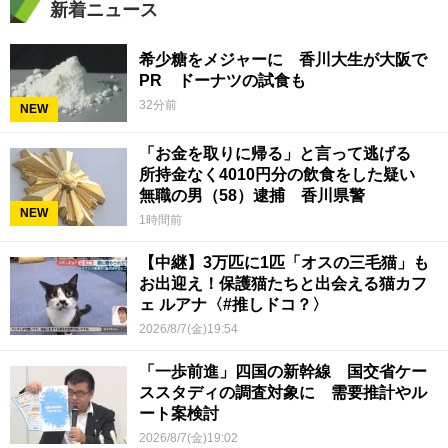
新着ニュース
希少糖をメジャーに 香川大生が大阪で
PR ドーナツの試食も
32分前
NEW
「お金を取りに帰る」と言って逃げる
所持金なく4010円分の飲食をした疑い
無職の男（58）逮捕 香川県警
NEW
1時間前
【中継】3万匹に1匹「オスの三毛猫」も
お出迎え！保護猫たちと出会える猫カフ
ェ ルアナ〈#推しドコ？〉
2026/8/7(金)19:54
「一歩前進」四国の新幹線 国交省ケー
ススタディの調査対象に 需要推計やル
ート案検討
2026/8/7(金)19:02