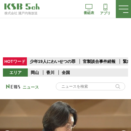
番組表
アプリ
株式会社 瀬戸内海放送
HOTワード
少年19人にわいせつの罪
官製談合事件続報
緊急
エリア
岡山
香川
全国
ニュース