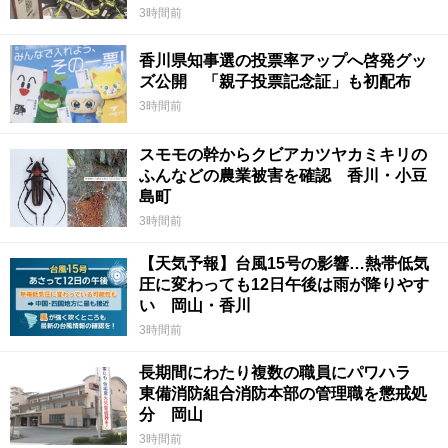
3時間前
香川県知事選の投票率アップへ啓発グッ
ズ公開 「親子投票記念証」も初配布
3時間前
スモモの幹からクビアカツヤカミキリの
ふんなどの農業被害を確認 香川・小豆
島町
3時間前
【天気予報】台風15号の影響…熱帯低気
圧に変わっても12日午後は雨が降りやす
い 岡山・香川
3時間前
長期間にわたり複数の職員にパワハラ
東備消防組合消防本部の管理職を懲戒処
分 岡山
3時間前