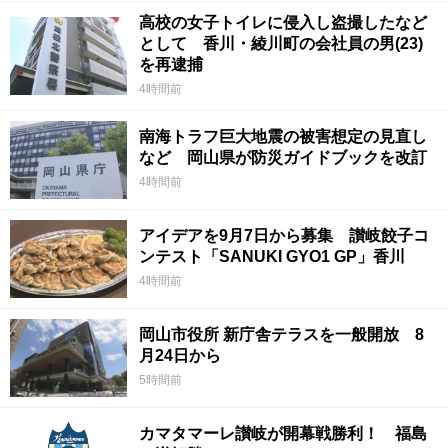
高校の女子トイレに侵入し盗撮したなど
として 香川・綾川町の会社員の男(23)
を再逮捕
4時間前
南海トラフ巨大地震の被害想定の見直し
など 岡山県が防災ガイドブックを改訂
4時間前
アイデアを9月7日から募集 讃岐餃子コ
ンテスト「SANUKI GYO1 GP」香川
4時間前
岡山市役所 新庁舎テラスを一般開放 8
月24日から
5時間前
カマタマーレ讃岐が開幕戦勝利！ 福島