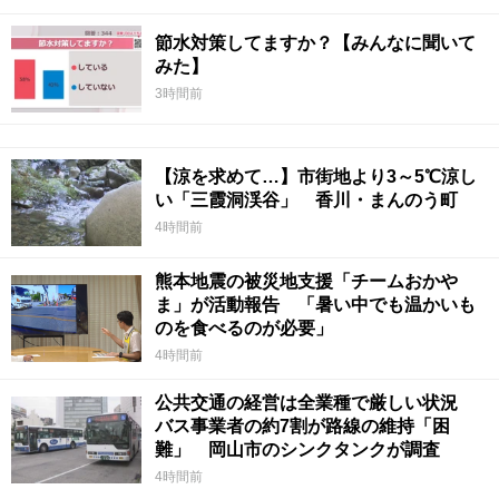
節水対策してますか？【みんなに聞いて
みた】
3時間前
【涼を求めて…】市街地より3～5℃涼し
い「三霞洞渓谷」 香川・まんのう町
4時間前
熊本地震の被災地支援「チームおかや
ま」が活動報告 「暑い中でも温かいも
のを食べるのが必要」
4時間前
公共交通の経営は全業種で厳しい状況
バス事業者の約7割が路線の維持「困
難」 岡山市のシンクタンクが調査
4時間前