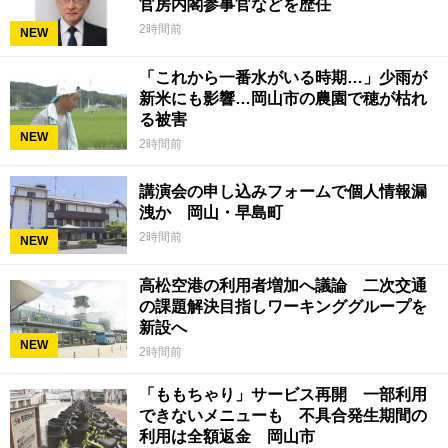
官房内閣参事官などを歴任
2時間前
NEW
「これから一番水がいる時期…」少雨が
新米にも影響…岡山市の農園で穂が枯れ
る被害
NEW
2時間前
講演会の申し込みフォームで個人情報漏
洩か 岡山・早島町
2時間前
NEW
高松空港の利用者増加へ議論 二次交通
の課題解決目指しワーキンググループを
新設へ
NEW
2時間前
「ももちゃり」サービス再開 一部利用
できないメニューも 不具合発生期間の
利用は全額返金 岡山市