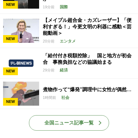
NEW
国際
19分前
【メイプル超合金・カズレーザー】「便
利すぎる！」今更文明の利器に感動＜芸
能動画＞
NEW
エンタメ
20分前
「給付付き税額控除」 国と地方が初会
合 事務負担などの協議始まる
経済
29分前
NEW
煮物作って“爆発”調理中に女性が偶然…
社会
1時間前
NEW
全国ニュース記事一覧