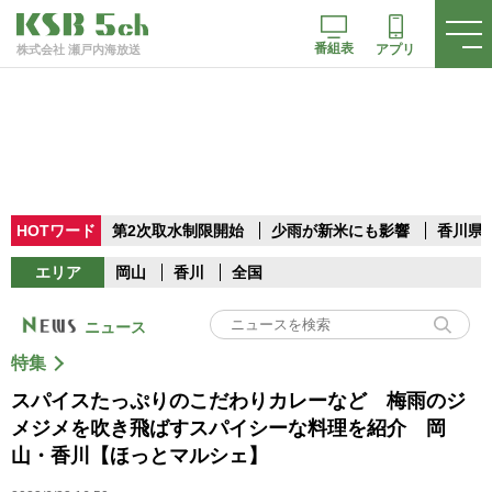
番組表
アプリ
株式会社 瀬戸内海放送
HOTワード
第2次取水制限開始
少雨が新米にも影響
香川県
エリア
岡山
香川
全国
ニュース
特集
スパイスたっぷりのこだわりカレーなど 梅雨のジ
メジメを吹き飛ばすスパイシーな料理を紹介 岡
山・香川【ほっとマルシェ】