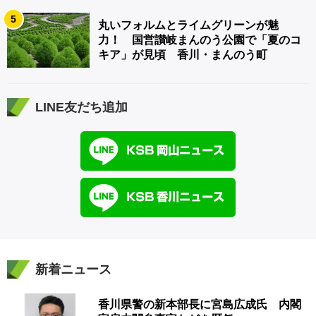
5
丸いフォルムとライムグリーンが魅
力！ 国営讃岐まんのう公園で「夏のコ
キア」が見頃 香川・まんのう町
LINE友だち追加
新着ニュース
香川県警の新本部長に宮島広成氏 内閣