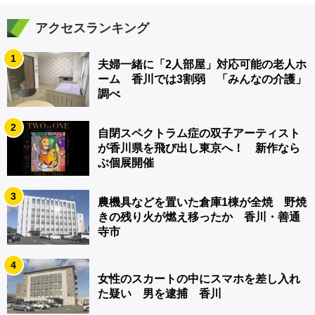
アクセスランキング
1
夫婦一緒に「2人部屋」対応可能の老人ホ
ーム 香川では3割弱 「みんなの介護」
調べ
2
自閉スペクトラム症の双子アーティスト
が香川県を飛び出し東京へ！ 新作なら
ぶ個展開催
3
農機具などを置いた倉庫1棟が全焼 野焼
きの残り火が燃え移ったか 香川・善通
寺市
4
女性のスカートの中にスマホを差し入れ
た疑い 男を逮捕 香川