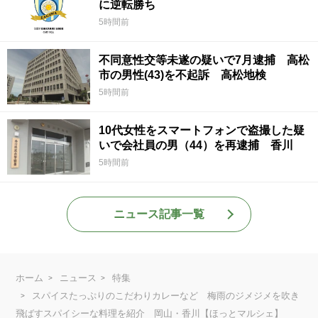
に逆転勝ち
5時間前
不同意性交等未遂の疑いで7月逮捕 高松
市の男性(43)を不起訴 高松地検
5時間前
10代女性をスマートフォンで盗撮した疑
いで会社員の男（44）を再逮捕 香川
5時間前
ニュース記事一覧
ホーム
ニュース
特集
スパイスたっぷりのこだわりカレーなど 梅雨のジメジメを吹き
飛ばすスパイシーな料理を紹介 岡山・香川【ほっとマルシェ】