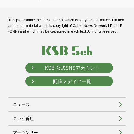
This programme includes material which is copyright of Reuters Limited
and
other material which is copyright of Cable News Network LP, LLLP
(CNN) and
which may be captioned in each text. All rights reserved.
KSB 公式SNSアカウント
配信メディア一覧
ニュース
テレビ番組
アナウンサー