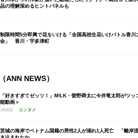
品の理解深めるヒントパネルも
制限時間5分即興で花をいける「全国高校生花いけバトル香川
会」 香川・宇多津町
ANN NEWS）
「好きすぎてゼッツ！」M!LK・曽野舜太に今井竜太郎がツッ
能動画＞
エンタメ
1時間前
茨城の海岸でベトナム国籍の男性2人が溺れ1人死亡 「離岸
き込まれたか