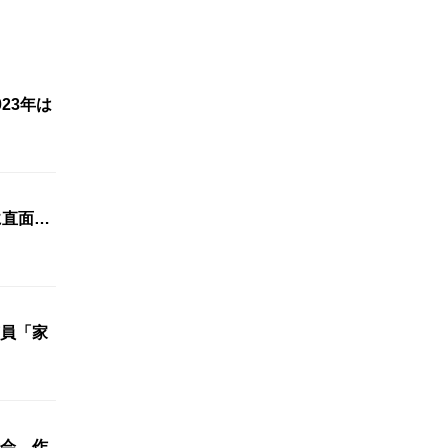
23年は
に直面…
芸員「家
会 作