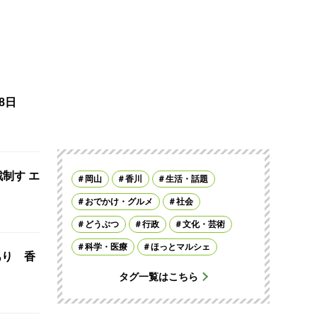
8日
制す エ
岡山
香川
生活・話題
おでかけ・グルメ
社会
どうぶつ
行政
文化・芸術
科学・医療
ほっとマルシェ
あり 香
タグ一覧はこちら