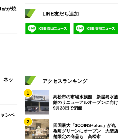
0㎡が焼
LINE友だち追加
 ネッ
アクセスランキング
1
高松市の市場水族館 新屋島水族
館のリニューアルオープンに向け
9月28日で閉館
ャンペ
2
四国最大「3COINS+plus」が丸
亀町グリーンにオープン 大型店
舗限定の商品も 高松市