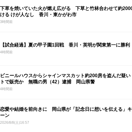
下草を焼いていた火が燃え広がる 下草と竹林合わせて約200
ける けが人なし 香川・東かがわ市
3時間前
【試合経過】夏の甲子園1回戦 香川・英明が関東第一に勝利
4時間前
ビニールハウスからシャインマスカット約200房を盗んだ疑い
トで販売か 無職の男（42）逮捕 岡山県警
4時間前
恋愛や結婚を前向きに 岡山県が「記念日に想いを伝える」キ
ーン
2026/8/8(土)16:57