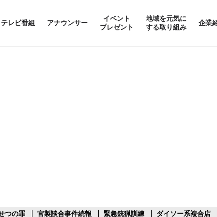
イベント
地域を元気に
テレビ番組
アナウンサー
企業
プレゼント
する取り組み
せつの罪
官製談合事件続報
緊急銃猟訓練
ダイソー系複合店