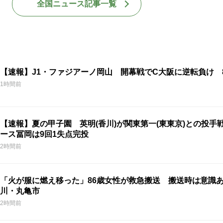
全国ニュース記事一覧
【速報】J1・ファジアーノ岡山 開幕戦でC大阪に逆転負け 
1時間前
【速報】夏の甲子園 英明(香川)が関東第一(東東京)との投手戦
ース冨岡は9回1失点完投
2時間前
「火が服に燃え移った」86歳女性が救急搬送 搬送時は意識
川・丸亀市
2時間前