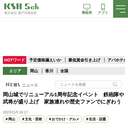
番組表
アプリ
株式会社 瀬戸内海放送
HOTワード
予定価格漏えいか
最低賃金引き上げ
アパホテル
エリア
岡山
香川
全国
ニュース
岡山城でリニューアル1周年記念イベント 鉄砲隊や
武将が盛り上げ 家族連れや歴史ファンでにぎわう
2023/11/3 16:17
岡山
文化・芸術
おでかけ・グルメ
生活・話題