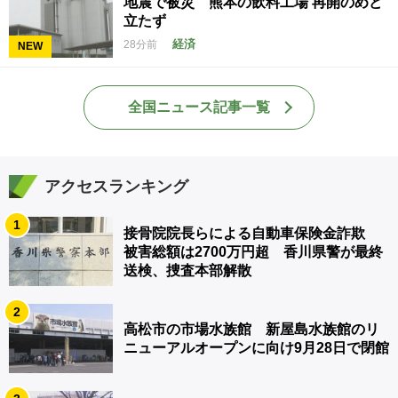
地震で被災 熊本の飲料工場 再開のめど
立たず
経済
28分前
NEW
全国ニュース記事一覧
アクセスランキング
1
接骨院院長らによる自動車保険金詐欺
被害総額は2700万円超 香川県警が最終
送検、捜査本部解散
2
高松市の市場水族館 新屋島水族館のリ
ニューアルオープンに向け9月28日で閉館