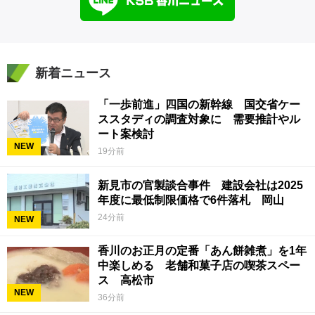
新着ニュース
「一歩前進」四国の新幹線 国交省ケー
ススタディの調査対象に 需要推計やル
ート案検討
NEW
19分前
新見市の官製談合事件 建設会社は2025
年度に最低制限価格で6件落札 岡山
24分前
NEW
香川のお正月の定番「あん餅雑煮」を1年
中楽しめる 老舗和菓子店の喫茶スペー
ス 高松市
NEW
36分前