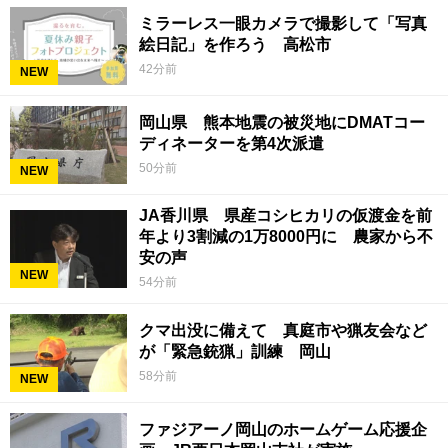
ミラーレス一眼カメラで撮影して「写真
絵日記」を作ろう 高松市
42分前
NEW
岡山県 熊本地震の被災地にDMATコー
ディネーターを第4次派遣
50分前
NEW
JA香川県 県産コシヒカリの仮渡金を前
年より3割減の1万8000円に 農家から不
安の声
NEW
54分前
クマ出没に備えて 真庭市や猟友会など
が「緊急銃猟」訓練 岡山
58分前
NEW
ファジアーノ岡山のホームゲーム応援企