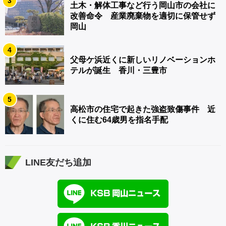
3
土木・解体工事など行う岡山市の会社に
改善命令 産業廃棄物を適切に保管せず
岡山
4
父母ケ浜近くに新しいリノベーションホ
テルが誕生 香川・三豊市
5
高松市の住宅で起きた強盗致傷事件 近
くに住む64歳男を指名手配
LINE友だち追加