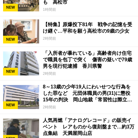
も 高松市
NEW
1時間前
【特集】原爆投下81年 戦争の記憶を受
け継ぐ…平和を願う高松市の9歳の少女
2時間前
NEW
「入所者が暴れている」高齢者向け住宅
で職員を包丁で突く 傷害の疑いで79歳
男を現行犯逮捕 香川県警
NEW
2時間前
8～13歳の少年19人にわいせつな行為を
した罪など 元団体職員の男(31)に懲役
15年の判決 岡山地裁「常習性は際立っ
NEW
ていて被害結果も非常に重い」
2時間前
人気再燃「アナログレコード」の販売イ
ベント レアものから復刻盤まで…約3万
点集結 天満屋岡山店