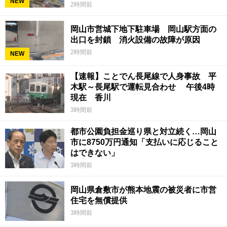
NEW
2時間前
岡山市営城下地下駐車場 岡山駅方面の
出口を封鎖 消火設備の故障が原因
2時間前
NEW
【速報】ことでん長尾線で人身事故 平
木駅～長尾駅で運転見合わせ 午後4時
現在 香川
3時間前
都市公園負担金巡り県と対立続く…岡山
市に8750万円通知「支払いに応じること
はできない」
3時間前
岡山県倉敷市が熊本地震の被災者に市営
住宅を無償提供
3時間前