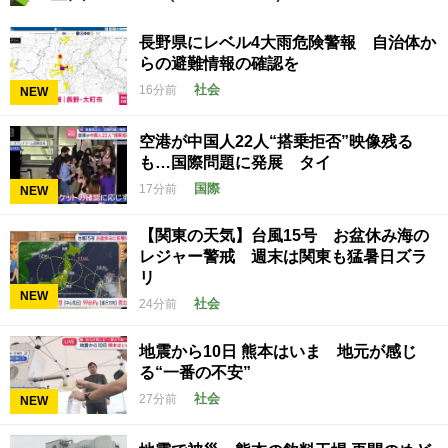
長野県にレベル4大雨危険警報 自治体か
らの避難情報の確認を
社会
16分前
NEW
空港が中国人22人“搭乗拒否”映像残る
も…国際問題に発展 タイ
国際
17分前
NEW
【関東の天気】台風15号 お盆休み海の
レジャー警戒 週末は関東も猛暑日ズラ
リ
NEW
社会
24分前
地震から10日 熊本はいま 地元が感じ
る“一番の不安”
社会
27分前
NEW