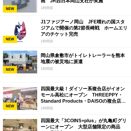
画 JR西日本岡山支社が実施
1時間前
NEW
J1ファジアーノ岡山 JFE晴れの国スタ
ジアムで開催の第2節長崎戦 ホームエリ
アのチケット完売
NEW
1時間前
岡山県倉敷市がトイレトレーラーを熊本
地震の被災地に派遣
1時間前
NEW
四国最大級！ダイソー系複合店がイオン
モール高松にオープン THREEPPY・
Standard Products・DAISOの複合店は
NEW
香川県初
1時間前
四国最大「3COINS+plus」が丸亀町グリ
ーンにオープン 大型店舗限定の商品