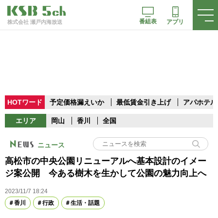
番組表
アプリ
株式会社 瀬戸内海放送
HOTワード
予定価格漏えいか
最低賃金引き上げ
アパホテル
エリア
岡山
香川
全国
ニュース
高松市の中央公園リニューアルへ基本設計のイメー
ジ案公開 今ある樹木を生かして公園の魅力向上へ
2023/11/7 18:24
香川
行政
生活・話題