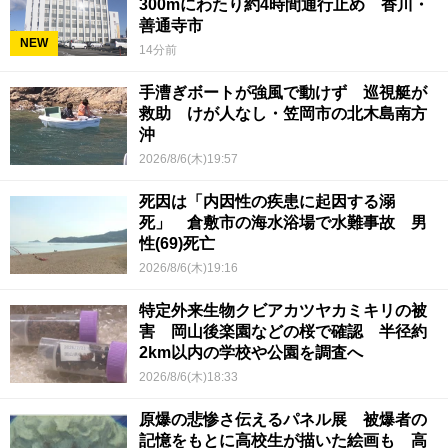
300mにわたり約4時間通行止め 香川・
善通寺市
NEW
14分前
手漕ぎボートが強風で動けず 巡視艇が
救助 けが人なし・笠岡市の北木島南方
沖
2026/8/6(木)19:57
死因は「内因性の疾患に起因する溺
死」 倉敷市の海水浴場で水難事故 男
性(69)死亡
2026/8/6(木)19:16
特定外来生物クビアカツヤカミキリの被
害 岡山後楽園などの桜で確認 半径約
2km以内の学校や公園を調査へ
2026/8/6(木)18:33
原爆の悲惨さ伝えるパネル展 被爆者の
記憶をもとに高校生が描いた絵画も 高