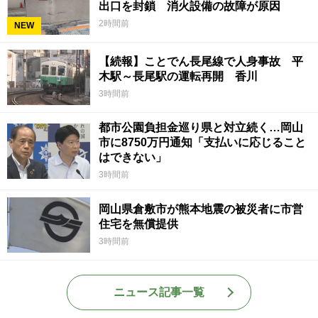
出口を封鎖 消火設備の故障が原因
2時間前
NEW
【続報】ことでん長尾線で人身事故 平
木駅～長尾駅の運転再開 香川
3時間前
都市公園負担金巡り県と対立続く…岡山
市に8750万円通知「支払いに応じること
はできない」
3時間前
岡山県倉敷市が熊本地震の被災者に市営
住宅を無償提供
3時間前
ニュース記事一覧