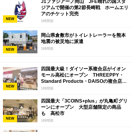
J1ファジアーノ岡山 JFE晴れの国スタ
ジアムで開催の第2節長崎戦 ホームエリ
アのチケット完売
NEW
1時間前
岡山県倉敷市がトイレトレーラーを熊本
地震の被災地に派遣
1時間前
NEW
四国最大級！ダイソー系複合店がイオン
モール高松にオープン THREEPPY・
Standard Products・DAISOの複合店は
NEW
香川県初
1時間前
四国最大「3COINS+plus」が丸亀町グリ
ーンにオープン 大型店舗限定の商品
も 高松市
NEW
1時間前