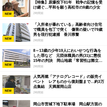
【特集】原爆投下81年 戦争の記憶を受
け継ぐ…平和を願う高松市の9歳の少女
2時間前
NEW
「入所者が暴れている」高齢者向け住宅
で職員を包丁で突く 傷害の疑いで79歳
男を現行犯逮捕 香川県警
NEW
2時間前
8～13歳の少年19人にわいせつな行為を
した罪など 元団体職員の男(31)に懲役
15年の判決 岡山地裁「常習性は際立っ
NEW
ていて被害結果も非常に重い」
2時間前
人気再燃「アナログレコード」の販売イ
ベント レアものから復刻盤まで…約3万
点集結 天満屋岡山店
NEW
2時間前
岡山市営城下地下駐車場 岡山駅方面の