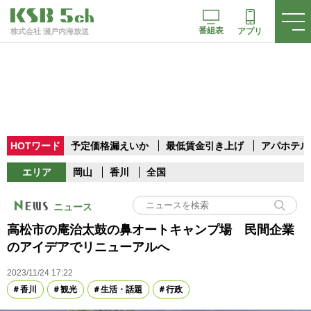
番組表
アプリ
株式会社 瀬戸内海放送
HOTワード
予定価格漏えいか
最低賃金引き上げ
アパホテル
エリア
岡山
香川
全国
ニュース
高松市の庵治太鼓の鼻オートキャンプ場 民間企業
のアイデアでリニューアルへ
2023/11/24 17:22
香川
観光
生活・話題
行政