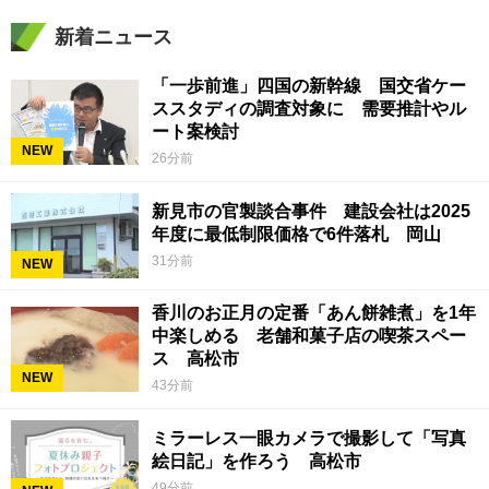
新着ニュース
「一歩前進」四国の新幹線 国交省ケー
ススタディの調査対象に 需要推計やル
ート案検討
NEW
26分前
新見市の官製談合事件 建設会社は2025
年度に最低制限価格で6件落札 岡山
31分前
NEW
香川のお正月の定番「あん餅雑煮」を1年
中楽しめる 老舗和菓子店の喫茶スペー
ス 高松市
NEW
43分前
ミラーレス一眼カメラで撮影して「写真
絵日記」を作ろう 高松市
49分前