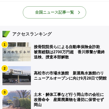
全国ニュース記事一覧
アクセスランキング
1
接骨院院長らによる自動車保険金詐欺
被害総額は2700万円超 香川県警が最終
送検、捜査本部解散
2
高松市の市場水族館 新屋島水族館のリ
ニューアルオープンに向け9月28日で閉館
3
土木・解体工事など行う岡山市の会社に
改善命令 産業廃棄物を適切に保管せず
岡山