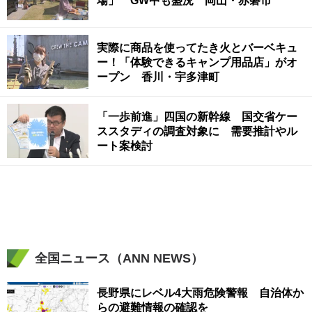
場」 GW中も盛況 岡山・赤磐市
実際に商品を使ってたき火とバーベキュ
ー！「体験できるキャンプ用品店」がオ
ープン 香川・宇多津町
「一歩前進」四国の新幹線 国交省ケー
ススタディの調査対象に 需要推計やル
ート案検討
全国ニュース（ANN NEWS）
長野県にレベル4大雨危険警報 自治体か
らの避難情報の確認を