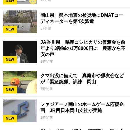
NEW
岡山県 熊本地震の被災地にDMATコー
ディネーターを第4次派遣
57分前
NEW
JA香川県 県産コシヒカリの仮渡金を前
年より3割減の1万8000円に 農家から不
安の声
NEW
1時間前
クマ出没に備えて 真庭市や猟友会など
が「緊急銃猟」訓練 岡山
1時間前
NEW
ファジアーノ岡山のホームゲーム応援企
画 JR西日本岡山支社が実施
1時間前
NEW