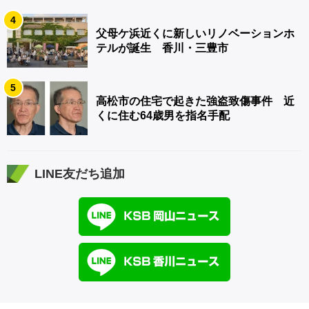
4
父母ケ浜近くに新しいリノベーションホ
テルが誕生 香川・三豊市
5
高松市の住宅で起きた強盗致傷事件 近
くに住む64歳男を指名手配
LINE友だち追加