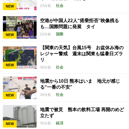
社会
23分前
NEW
空港が中国人22人“搭乗拒否”映像残る
も…国際問題に発展 タイ
国際
23分前
NEW
【関東の天気】台風15号 お盆休み海の
レジャー警戒 週末は関東も猛暑日ズラ
リ
NEW
社会
30分前
地震から10日 熊本はいま 地元が感じ
る“一番の不安”
社会
34分前
NEW
地震で被災 熊本の飲料工場 再開のめど
立たず
経済
35分前
NEW