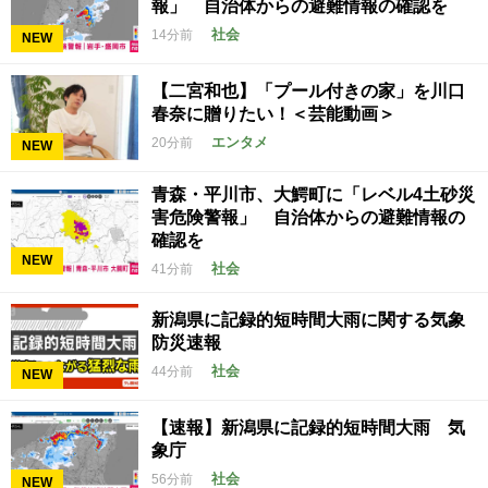
報」 自治体からの避難情報の確認を
社会
14分前
NEW
【二宮和也】「プール付きの家」を川口
春奈に贈りたい！＜芸能動画＞
エンタメ
20分前
NEW
青森・平川市、大鰐町に「レベル4土砂災
害危険警報」 自治体からの避難情報の
確認を
NEW
社会
41分前
新潟県に記録的短時間大雨に関する気象
防災速報
社会
44分前
NEW
【速報】新潟県に記録的短時間大雨 気
象庁
社会
56分前
NEW