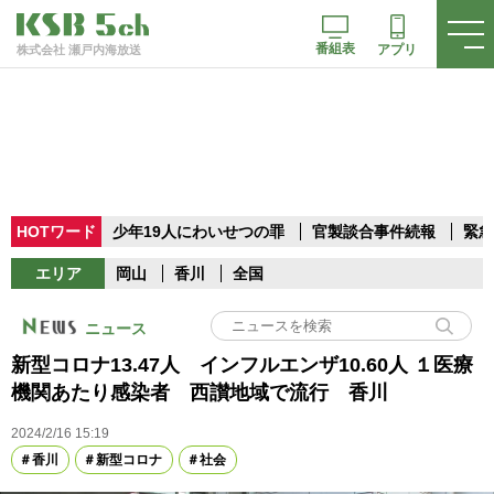
番組表
アプリ
株式会社 瀬戸内海放送
HOTワード
少年19人にわいせつの罪
官製談合事件続報
緊急
エリア
岡山
香川
全国
ニュース
新型コロナ13.47人 インフルエンザ10.60人 １医療
機関あたり感染者 西讃地域で流行 香川
2024/2/16 15:19
香川
新型コロナ
社会