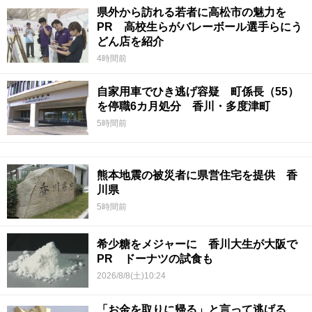
県外から訪れる若者に高松市の魅力を
PR 高校生らがバレーボール選手らにう
どん店を紹介
4時間前
自家用車でひき逃げ容疑 町係長（55）
を停職6カ月処分 香川・多度津町
5時間前
熊本地震の被災者に県営住宅を提供 香
川県
5時間前
希少糖をメジャーに 香川大生が大阪で
PR ドーナツの試食も
2026/8/8(土)10:24
「お金を取りに帰る」と言って逃げる