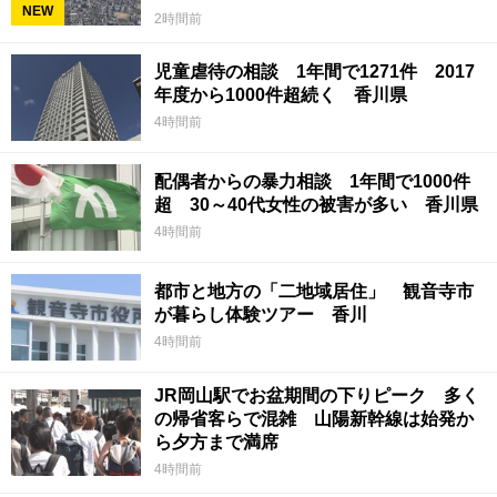
NEW
2時間前
児童虐待の相談 1年間で1271件 2017
年度から1000件超続く 香川県
4時間前
配偶者からの暴力相談 1年間で1000件
超 30～40代女性の被害が多い 香川県
4時間前
都市と地方の「二地域居住」 観音寺市
が暮らし体験ツアー 香川
4時間前
JR岡山駅でお盆期間の下りピーク 多く
の帰省客らで混雑 山陽新幹線は始発か
ら夕方まで満席
4時間前