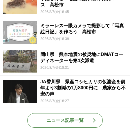
ス 高松市
2026/8/7(金)18:45
ミラーレス一眼カメラで撮影して「写真
絵日記」を作ろう 高松市
2026/8/7(金)18:39
岡山県 熊本地震の被災地にDMATコー
ディネーターを第4次派遣
2026/8/7(金)18:31
JA香川県 県産コシヒカリの仮渡金を前
年より3割減の1万8000円に 農家から不
安の声
2026/8/7(金)18:27
ニュース記事一覧