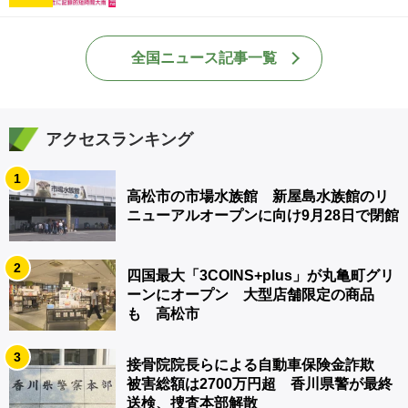
全国ニュース記事一覧
アクセスランキング
1
高松市の市場水族館 新屋島水族館のリ
ニューアルオープンに向け9月28日で閉館
2
四国最大「3COINS+plus」が丸亀町グリ
ーンにオープン 大型店舗限定の商品
も 高松市
3
接骨院院長らによる自動車保険金詐欺
被害総額は2700万円超 香川県警が最終
送検、捜査本部解散