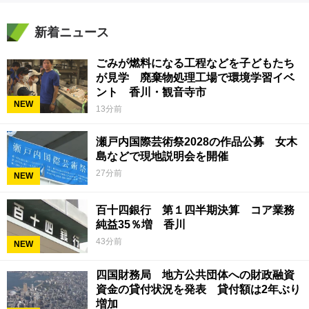
新着ニュース
ごみが燃料になる工程などを子どもたち
が見学 廃棄物処理工場で環境学習イベ
ント 香川・観音寺市
NEW
13分前
瀬戸内国際芸術祭2028の作品公募 女木
島などで現地説明会を開催
27分前
NEW
百十四銀行 第１四半期決算 コア業務
純益35％増 香川
43分前
NEW
四国財務局 地方公共団体への財政融資
資金の貸付状況を発表 貸付額は2年ぶり
増加