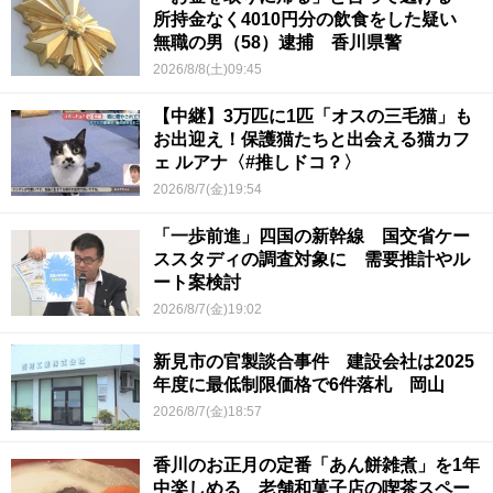
所持金なく4010円分の飲食をした疑い
無職の男（58）逮捕 香川県警
2026/8/8(土)09:45
【中継】3万匹に1匹「オスの三毛猫」も
お出迎え！保護猫たちと出会える猫カフ
ェ ルアナ〈#推しドコ？〉
2026/8/7(金)19:54
「一歩前進」四国の新幹線 国交省ケー
ススタディの調査対象に 需要推計やル
ート案検討
2026/8/7(金)19:02
新見市の官製談合事件 建設会社は2025
年度に最低制限価格で6件落札 岡山
2026/8/7(金)18:57
香川のお正月の定番「あん餅雑煮」を1年
中楽しめる 老舗和菓子店の喫茶スペー