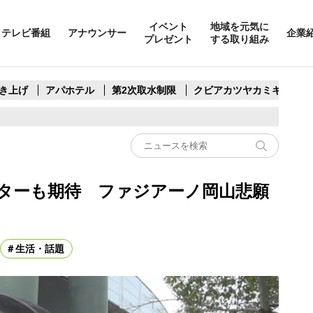
イベント
地域を元気に
テレビ番組
アナウンサー
企業
プレゼント
する取り組み
き上げ
アパホテル
第2次取水制限
クビアカツヤカミキリ
ーターも期待 ファジアーノ岡山悲願
生活・話題