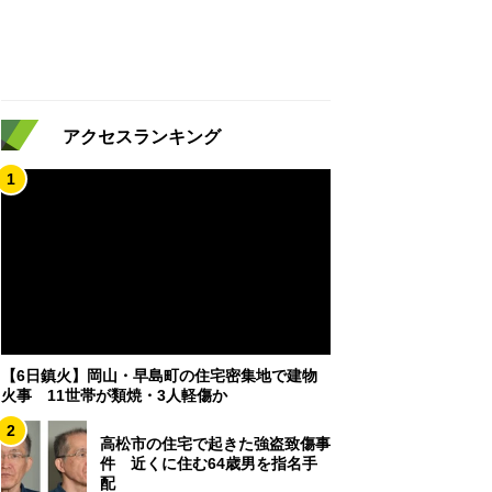
アクセスランキング
1
【6日鎮火】岡山・早島町の住宅密集地で建物
火事 11世帯が類焼・3人軽傷か
2
高松市の住宅で起きた強盗致傷事
件 近くに住む64歳男を指名手
配