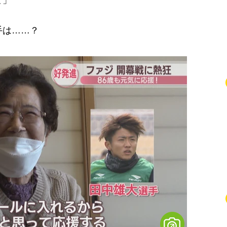
ど」
手は……？