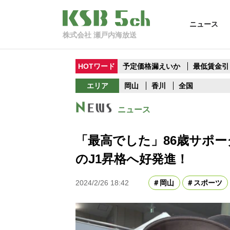
ニュース
株式会社 瀬戸内海放送
HOTワード
予定価格漏えいか
最低賃金引
エリア
岡山
香川
全国
ニュース
「最高でした」86歳サポ
のJ1昇格へ好発進！
2024/2/26 18:42
岡山
スポーツ