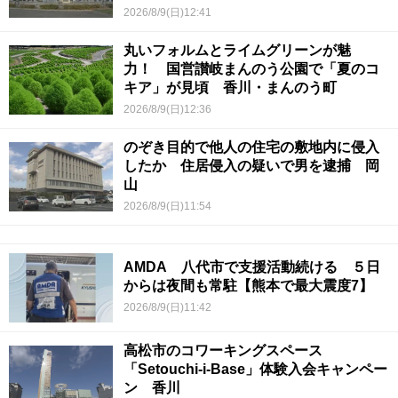
2026/8/9(日)12:41
丸いフォルムとライムグリーンが魅
力！ 国営讃岐まんのう公園で「夏のコ
キア」が見頃 香川・まんのう町
2026/8/9(日)12:36
のぞき目的で他人の住宅の敷地内に侵入
したか 住居侵入の疑いで男を逮捕 岡
山
2026/8/9(日)11:54
AMDA 八代市で支援活動続ける ５日
からは夜間も常駐【熊本で最大震度7】
2026/8/9(日)11:42
高松市のコワーキングスペース
「Setouchi-i-Base」体験入会キャンペー
ン 香川