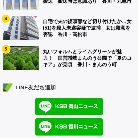
搬送 搬送時は意識あり 香川・丸亀市
4
自宅で夫の後頭部など切り付けたか…女
(51)を殺人未遂容疑で逮捕 女は殺意を
否認 香川・高松市
5
丸いフォルムとライムグリーンが魅
力！ 国営讃岐まんのう公園で「夏のコ
キア」が見頃 香川・まんのう町
LINE友だち追加