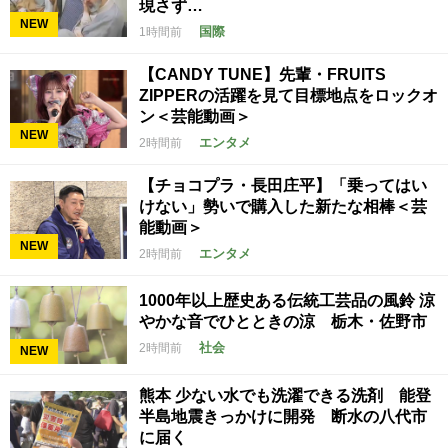
現さず…
NEW
国際
1時間前
【CANDY TUNE】先輩・FRUITS
ZIPPERの活躍を見て目標地点をロックオ
ン＜芸能動画＞
NEW
エンタメ
2時間前
【チョコプラ・長田庄平】「乗ってはい
けない」勢いで購入した新たな相棒＜芸
能動画＞
NEW
エンタメ
2時間前
1000年以上歴史ある伝統工芸品の風鈴 涼
やかな音でひとときの涼 栃木・佐野市
社会
2時間前
NEW
熊本 少ない水でも洗濯できる洗剤 能登
半島地震きっかけに開発 断水の八代市
に届く