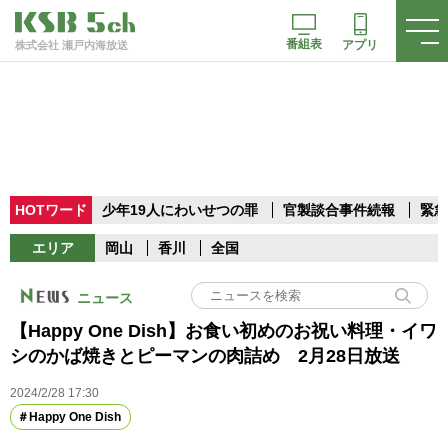
番組表
アプリ
株式会社 瀬戸内海放送
HOTワード
少年19人にわいせつの罪
官製談合事件続報
緊急
エリア
岡山
香川
全国
ニュース
【Happy One Dish】お食い初めのお祝い料理・イワ
シのかば焼きとピーマンの肉詰め 2月28日放送
2024/2/28 17:30
Happy One Dish