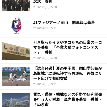
念式 香川
2026/8/9(日)15:38
J1ファジアーノ岡山 開幕戦は黒星
2026/8/9(日)15:21
引き取ったイヌやネコたちの日常の一コ
マを募集 「卒業犬猫フォトコンテス
ト」 香川
2026/8/9(日)14:10
【試合経過】夏の甲子園 岡山学芸館が
鳥取城北に逆転許すも再逆転 終盤にリ
ード広げて初戦突破
2026/8/9(日)13:31
電気・通信・機械などの分野で研究開発
を行う人が対象 源内賞を募集 香川・
さぬき市