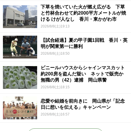
下草を焼いていた火が燃え広がる 下草
と竹林合わせて約2000平方メートルが焼
ける けが人なし 香川・東かがわ市
2026/8/8(土)19:13
【試合経過】夏の甲子園1回戦 香川・英
明が関東第一に勝利
2026/8/8(土)18:50
ビニールハウスからシャインマスカット
約200房を盗んだ疑い ネットで販売か
無職の男（42）逮捕 岡山県警
2026/8/8(土)18:15
恋愛や結婚を前向きに 岡山県が「記念
日に想いを伝える」キャンペーン
2026/8/8(土)16:57