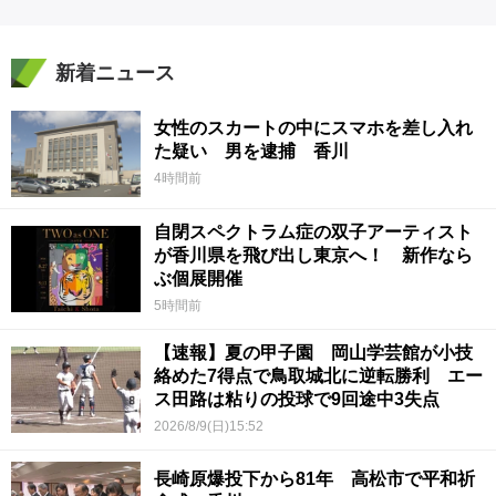
新着ニュース
女性のスカートの中にスマホを差し入れ
た疑い 男を逮捕 香川
4時間前
自閉スペクトラム症の双子アーティスト
が香川県を飛び出し東京へ！ 新作なら
ぶ個展開催
5時間前
【速報】夏の甲子園 岡山学芸館が小技
絡めた7得点で鳥取城北に逆転勝利 エー
ス田路は粘りの投球で9回途中3失点
2026/8/9(日)15:52
長崎原爆投下から81年 高松市で平和祈