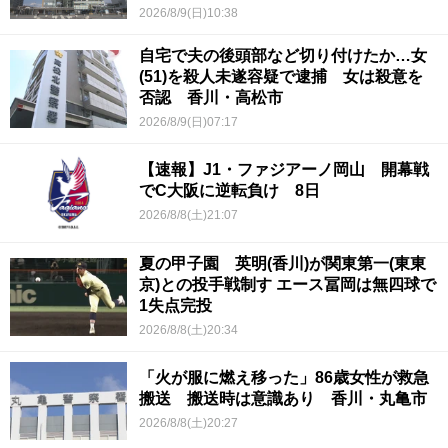
2026/8/9(日)10:38
自宅で夫の後頭部など切り付けたか…女
(51)を殺人未遂容疑で逮捕 女は殺意を
否認 香川・高松市
2026/8/9(日)07:17
【速報】J1・ファジアーノ岡山 開幕戦
でC大阪に逆転負け 8日
2026/8/8(土)21:07
夏の甲子園 英明(香川)が関東第一(東東
京)との投手戦制す エース冨岡は無四球で
1失点完投
2026/8/8(土)20:34
「火が服に燃え移った」86歳女性が救急
搬送 搬送時は意識あり 香川・丸亀市
2026/8/8(土)20:27