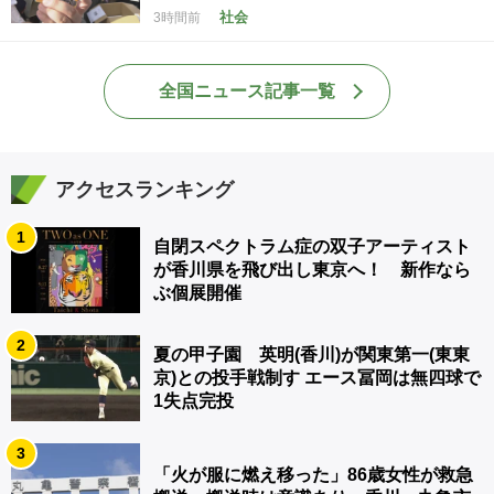
社会
3時間前
全国ニュース記事一覧
アクセスランキング
1
自閉スペクトラム症の双子アーティスト
が香川県を飛び出し東京へ！ 新作なら
ぶ個展開催
2
夏の甲子園 英明(香川)が関東第一(東東
京)との投手戦制す エース冨岡は無四球で
1失点完投
3
「火が服に燃え移った」86歳女性が救急