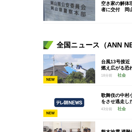
空き家の解体
者に交付 岡
全国ニュース（ANN N
台風13号接
燃え広がる恐
社会
18分前
NEW
歌舞伎の中村
をさせ逃走し
社会
43分前
NEW
熊本地震 避難