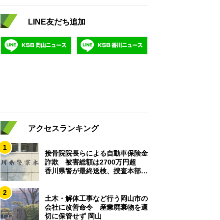
LINE友だち追加
アクセスランキング
1
接骨院院長らによる自動車保険金
詐欺 被害総額は2700万円超
香川県警が最終送検、捜査本部解
散
2
土木・解体工事など行う岡山市の
会社に改善命令 産業廃棄物を適
切に保管せず 岡山