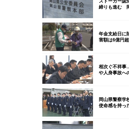
ストーカー認
締りも進む 
年金支給日に
害額は6億円
相次ぐ不祥事
や人身事故へ
岡山県警察学
使命感を持っ