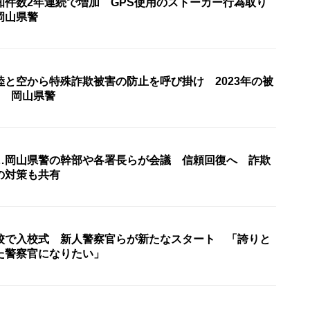
知件数2年連続で増加 GPS使用のストーカー行為取り
岡山県警
陸と空から特殊詐欺被害の防止を呼び掛け 2023年の被
超 岡山県警
…岡山県警の幹部や各署長らが会議 信頼回復へ 詐欺
の対策も共有
校で入校式 新人警察官らが新たなスタート 「誇りと
た警察官になりたい」