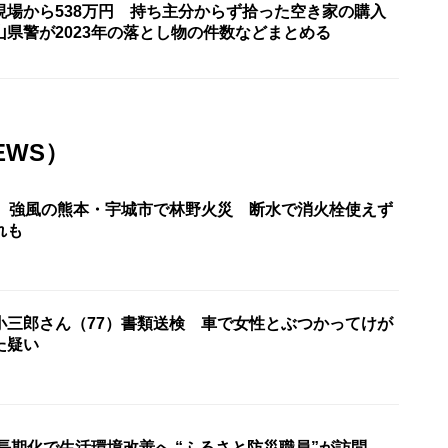
現場から538万円 持ち主分からず拾った空き家の購入
山県警が2023年の落とし物の件数などまとめる
EWS）
近 強風の熊本・宇城市で林野火災 断水で消火栓使えず
れも
小三郎さん（77）書類送検 車で女性とぶつかってけが
た疑い
長期化で生活環境改善へ “ふるさと防災職員”が訪問