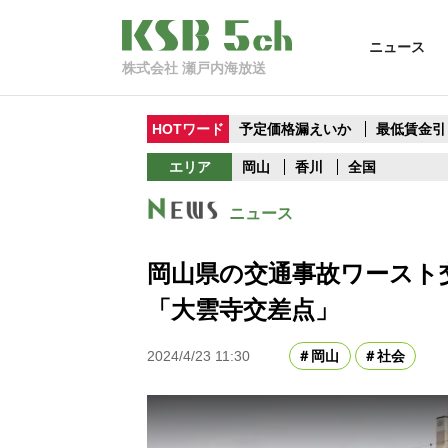
ニュース
株式会社 瀬戸内海放送
HOTワード
予定価格漏えいか
最低賃金引
エリア
岡山
香川
全国
ニュース
岡山県の交通事故ワースト
「大雲寺交差点」
2024/4/23 11:30
岡山
社会