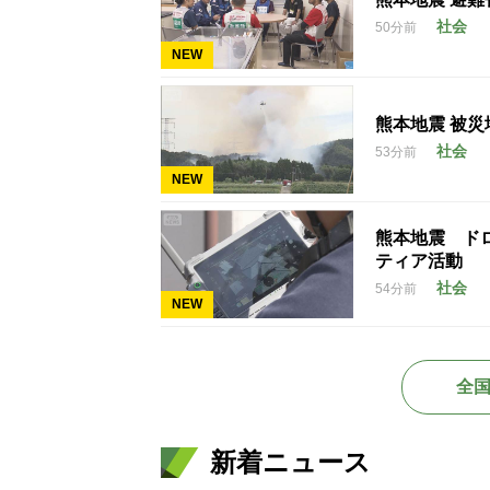
社会
50分前
NEW
熊本地震 被
社会
53分前
NEW
熊本地震 ド
ティア活動
社会
54分前
NEW
全
新着ニュース