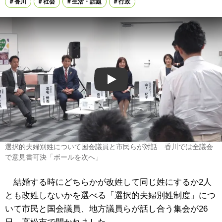
香川
社会
生活・話題
行政
Play
選択的夫婦別姓について国会議員と市民らが対話 香川では全議会
で意見書可決「ボールを次へ」
結婚する時にどちらかが改姓して同じ姓にするか2人
とも改姓しないかを選べる「選択的夫婦別姓制度」につ
いて市民と国会議員、地方議員らが話し合う集会が26