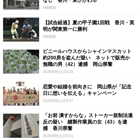
なし 香川・東かがわ市
5時間前
【試合経過】夏の甲子園1回戦 香川・英
明が関東第一に勝利
5時間前
ビニールハウスからシャインマスカット
約200房を盗んだ疑い ネットで販売か
無職の男（42）逮捕 岡山県警
2026/8/8(土)18:15
恋愛や結婚を前向きに 岡山県が「記念
日に想いを伝える」キャンペーン
2026/8/8(土)16:57
「お前 潰すからな」ストーカー規制法違
反の疑い 縫製作業員の女（43）を逮
捕 香川県警
2026/8/8(土)16:51