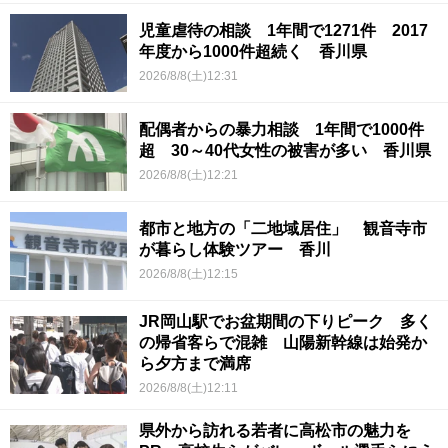
児童虐待の相談 1年間で1271件 2017
年度から1000件超続く 香川県
2026/8/8(土)12:31
配偶者からの暴力相談 1年間で1000件
超 30～40代女性の被害が多い 香川県
2026/8/8(土)12:21
都市と地方の「二地域居住」 観音寺市
が暮らし体験ツアー 香川
2026/8/8(土)12:15
JR岡山駅でお盆期間の下りピーク 多く
の帰省客らで混雑 山陽新幹線は始発か
ら夕方まで満席
2026/8/8(土)12:11
県外から訪れる若者に高松市の魅力を