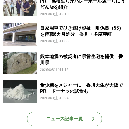
PR 高校生らがバレーボール選手らにう
どん店を紹介
2026/8/8(土)12:10
自家用車でひき逃げ容疑 町係長（55）
を停職6カ月処分 香川・多度津町
2026/8/8(土)11:35
熊本地震の被災者に県営住宅を提供 香
川県
2026/8/8(土)11:12
希少糖をメジャーに 香川大生が大阪で
PR ドーナツの試食も
2026/8/8(土)10:24
ニュース記事一覧