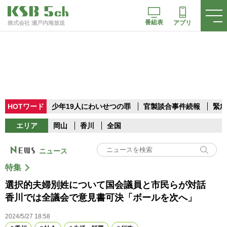
番組表
アプリ
株式会社 瀬戸内海放送
HOTワード
少年19人にわいせつの罪
官製談合事件続報
緊急
エリア
岡山
香川
全国
ニュース
特集
選択的夫婦別姓について国会議員と市民らが対話
香川では全議会で意見書可決「ボールを次へ」
2024/5/27 18:58