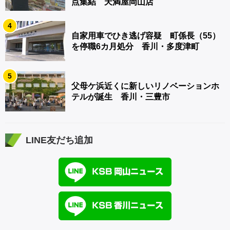
点集結 天満屋岡山店
4
自家用車でひき逃げ容疑 町係長（55）
を停職6カ月処分 香川・多度津町
5
父母ケ浜近くに新しいリノベーションホ
テルが誕生 香川・三豊市
LINE友だち追加