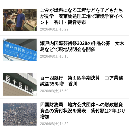
ごみが燃料になる工程などを子どもたち
が見学 廃棄物処理工場で環境学習イベ
ント 香川・観音寺市
2026/8/8(土)16:29
瀬戸内国際芸術祭2028の作品公募 女木
島などで現地説明会を開催
2026/8/8(土)16:15
百十四銀行 第１四半期決算 コア業務
純益35％増 香川
2026/8/8(土)15:59
四国財務局 地方公共団体への財政融資
資金の貸付状況を発表 貸付額は2年ぶり
増加
2026/8/8(土)14:32