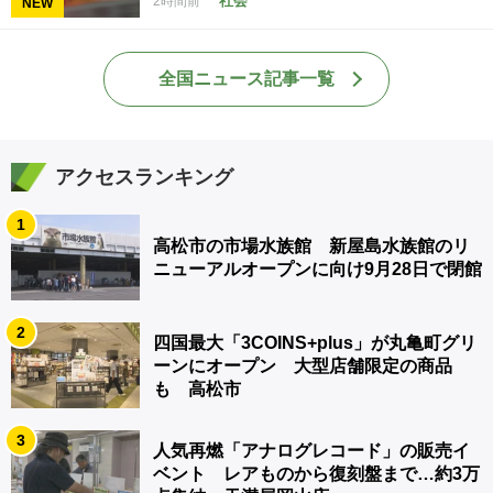
社会
2時間前
NEW
全国ニュース記事一覧
アクセスランキング
1
高松市の市場水族館 新屋島水族館のリ
ニューアルオープンに向け9月28日で閉館
2
四国最大「3COINS+plus」が丸亀町グリ
ーンにオープン 大型店舗限定の商品
も 高松市
3
人気再燃「アナログレコード」の販売イ
ベント レアものから復刻盤まで…約3万