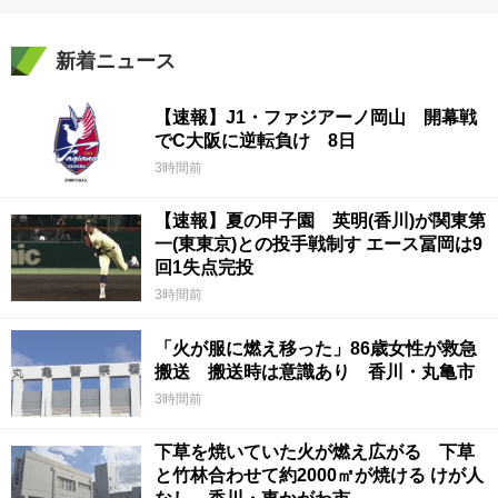
新着ニュース
【速報】J1・ファジアーノ岡山 開幕戦
でC大阪に逆転負け 8日
3時間前
【速報】夏の甲子園 英明(香川)が関東第
一(東東京)との投手戦制す エース冨岡は9
回1失点完投
3時間前
「火が服に燃え移った」86歳女性が救急
搬送 搬送時は意識あり 香川・丸亀市
3時間前
下草を焼いていた火が燃え広がる 下草
と竹林合わせて約2000㎡が焼ける けが人