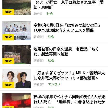
（40）が死亡 息子は救助され無事 愛
知・東栄町
NEW
社会
20分前
令和8年8月8日を「はちみつ結びの日」
TOKYO結婚おうえんフェスタ開催
社会
1時間前
NEW
地震被害の日奈久温泉 名産品「ちく
わ」製造再開へ始動
社会
1時間前
NEW
「好きすぎてゼッツ！」M!LK・曽野舜太
に今井竜太郎がツッコミ＜芸能動画＞
エンタメ
2時間前
NEW
茨城の海岸でベトナム国籍の男性2人が溺
れ1人死亡 「離岸流」に巻き込まれたか