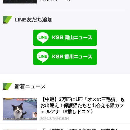
LINE友だち追加
新着ニュース
【中継】3万匹に1匹「オスの三毛猫」も
お出迎え！保護猫たちと出会える猫カフ
ェ ルアナ〈#推しドコ？〉
2026/8/7(金)19:54