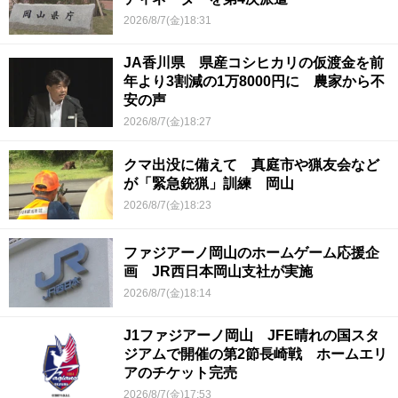
2026/8/7(金)18:31
JA香川県 県産コシヒカリの仮渡金を前
年より3割減の1万8000円に 農家から不
安の声
2026/8/7(金)18:27
クマ出没に備えて 真庭市や猟友会など
が「緊急銃猟」訓練 岡山
2026/8/7(金)18:23
ファジアーノ岡山のホームゲーム応援企
画 JR西日本岡山支社が実施
2026/8/7(金)18:14
J1ファジアーノ岡山 JFE晴れの国スタ
ジアムで開催の第2節長崎戦 ホームエリ
アのチケット完売
2026/8/7(金)17:53