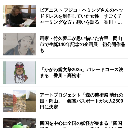
ピアニスト フジコ・ヘミングさんのヘッ
ドドレスを制作していた女性「すごくチ
ャーミングな方」想いを語る 香川・高
松市
画家・竹久夢二が思い描いた古里 岡山
市で生誕140年記念の企画展 初公開作品
も
「かがわ総文祭2025」パレードコース決
まる 香川・高松市
アートプロジェクト「森の芸術祭 晴れの
国・岡山」 鑑賞パスポートが大人2500
円に決定
四国を中心に全国の妖怪が集まる「四国