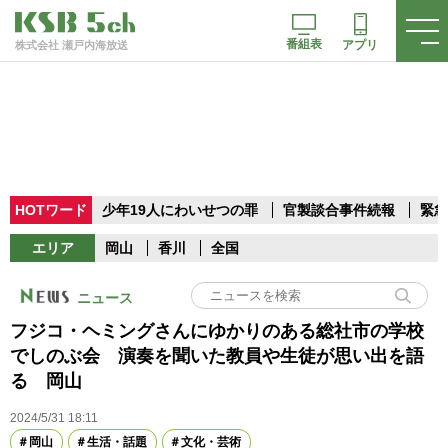
番組表
アプリ
株式会社 瀬戸内海放送
HOTワード
少年19人にわいせつの罪
官製談合事件続報
緊急
エリア
岡山
香川
全国
ニュース
フジコ・ヘミングさんにゆかりのある総社市の学校
でしのぶ会 演奏を聞いた教員や生徒が思い出を語
る 岡山
2024/5/31 18:11
岡山
生活・話題
文化・芸術