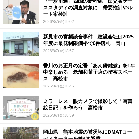
「一歩前進」四国の新幹線 国交省ケー
ススタディの調査対象に 需要推計やル
ート案検討
2026/8/7(金)19:02
新見市の官製談合事件 建設会社は2025
年度に最低制限価格で6件落札 岡山
2026/8/7(金)18:57
香川のお正月の定番「あん餅雑煮」を1年
中楽しめる 老舗和菓子店の喫茶スペー
ス 高松市
2026/8/7(金)18:45
ミラーレス一眼カメラで撮影して「写真
絵日記」を作ろう 高松市
2026/8/7(金)18:39
岡山県 熊本地震の被災地にDMATコー
ディネーターを第4次派遣