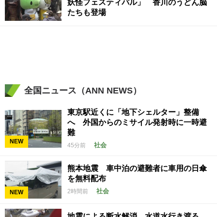
妖怪フェスティバル」 香川のうどん脳
たちも登場
全国ニュース（ANN NEWS）
東京駅近くに「地下シェルター」整備
へ 外国からのミサイル発射時に一時避
難
NEW
社会
45分前
熊本地震 車中泊の避難者に車用の日傘
を無料配布
社会
2時間前
NEW
地震による断水解消 水道水行き渡る