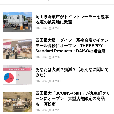
岡山県倉敷市がトイレトレーラーを熊本
地震の被災地に派遣
2026/8/7(金)17:45
四国最大級！ダイソー系複合店がイオン
モール高松にオープン THREEPPY・
Standard Products・DAISOの複合店は
香川県初
2026/8/7(金)17:32
あなたは犬派？猫派？【みんなに聞いて
みた】
2026/8/7(金)17:30
四国最大「3COINS+plus」が丸亀町グリ
ーンにオープン 大型店舗限定の商品
も 高松市
2026/8/7(金)17:29