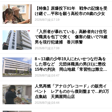
【特集】原爆投下81年 戦争の記憶を受
け継ぐ…平和を願う高松市の9歳の少女
2026/8/7(金)17:19
「入所者が暴れている」高齢者向け住宅
で職員を包丁で突く 傷害の疑いで79歳
男を現行犯逮捕 香川県警
2026/8/7(金)17:08
8～13歳の少年19人にわいせつな行為を
した罪など 元団体職員の男(31)に懲役
15年の判決 岡山地裁「常習性は際立っ
ていて被害結果も非常に重い」
2026/8/7(金)16:47
人気再燃「アナログレコード」の販売イ
ベント レアものから復刻盤まで…約3万
点集結 天満屋岡山店
2026/8/7(金)16:44