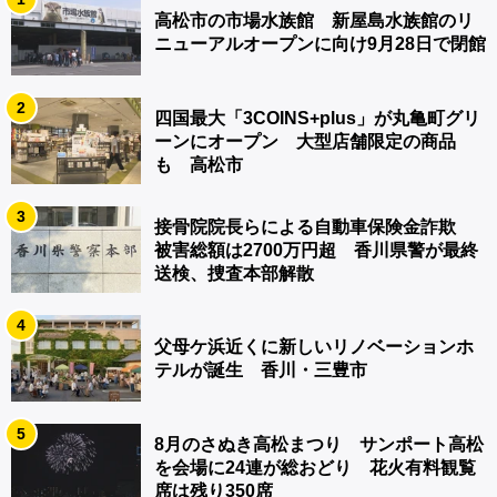
高松市の市場水族館 新屋島水族館のリ
ニューアルオープンに向け9月28日で閉館
2
四国最大「3COINS+plus」が丸亀町グリ
ーンにオープン 大型店舗限定の商品
も 高松市
3
接骨院院長らによる自動車保険金詐欺
被害総額は2700万円超 香川県警が最終
送検、捜査本部解散
4
父母ケ浜近くに新しいリノベーションホ
テルが誕生 香川・三豊市
5
8月のさぬき高松まつり サンポート高松
を会場に24連が総おどり 花火有料観覧
席は残り350席