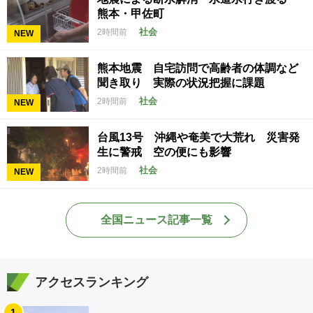
熊本・甲佐町
社会
2時間前
NEW
熊本地震 自宅訪問で高齢者の体調など
聞き取り 実際の状況把握に課題
社会
2時間前
NEW
台風13号 沖縄や奄美で大荒れ 災害発
生に警戒 空の便にも影響
社会
2時間前
NEW
全国ニュース記事一覧
アクセスランキング
1