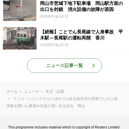
岡山市営城下地下駐車場 岡山駅方面の
出口を封鎖 消火設備の故障が原因
2026/8/7(金)16:31
【続報】ことでん長尾線で人身事故 平
木駅～長尾駅の運転再開 香川
2026/8/7(金)16:20
ニュース記事一覧
ホーム
ニュース
生活・話題
フジコ・ヘミングさんにゆかりのある総社市の学校でしのぶ会
演奏を聞いた教員や生徒が思い出を語る 岡山
This programme includes material which is copyright of Reuters Limited