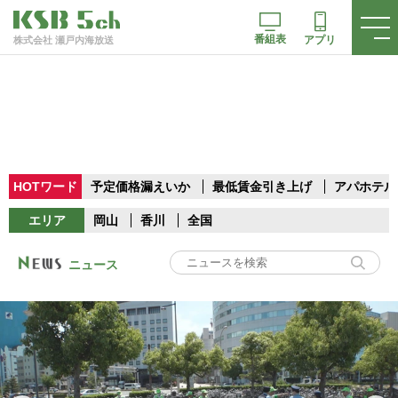
番組表
アプリ
株式会社 瀬戸内海放送
HOTワード
予定価格漏えいか
最低賃金引き上げ
アパホテル
エリア
岡山
香川
全国
ニュース