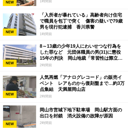
1時間前
NEW
「入所者が暴れている」高齢者向け住宅
で職員を包丁で突く 傷害の疑いで79歳
男を現行犯逮捕 香川県警
NEW
1時間前
8～13歳の少年19人にわいせつな行為を
した罪など 元団体職員の男(31)に懲役
15年の判決 岡山地裁「常習性は際立っ
NEW
ていて被害結果も非常に重い」
2時間前
人気再燃「アナログレコード」の販売イ
ベント レアものから復刻盤まで…約3万
点集結 天満屋岡山店
NEW
2時間前
岡山市営城下地下駐車場 岡山駅方面の
出口を封鎖 消火設備の故障が原因
2時間前
NEW