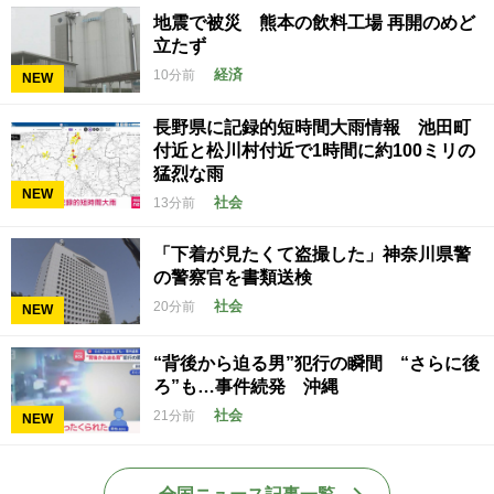
地震で被災 熊本の飲料工場 再開のめど
立たず
経済
10分前
NEW
長野県に記録的短時間大雨情報 池田町
付近と松川村付近で1時間に約100ミリの
猛烈な雨
NEW
社会
13分前
「下着が見たくて盗撮した」神奈川県警
の警察官を書類送検
社会
20分前
NEW
“背後から迫る男”犯行の瞬間 “さらに後
ろ”も…事件続発 沖縄
社会
21分前
NEW