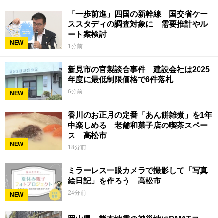
「一歩前進」四国の新幹線 国交省ケー
ススタディの調査対象に 需要推計やル
ート案検討
NEW
1分前
新見市の官製談合事件 建設会社は2025
年度に最低制限価格で6件落札
6分前
NEW
香川のお正月の定番「あん餅雑煮」を1年
中楽しめる 老舗和菓子店の喫茶スペー
ス 高松市
NEW
18分前
ミラーレス一眼カメラで撮影して「写真
絵日記」を作ろう 高松市
24分前
NEW