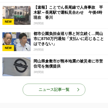
【速報】ことでん長尾線で人身事故 平
木駅～長尾駅で運転見合わせ 午後4時
現在 香川
NEW
2時間前
都市公園負担金巡り県と対立続く…岡山
市に8750万円通知「支払いに応じること
はできない」
NEW
2時間前
岡山県倉敷市が熊本地震の被災者に市営
住宅を無償提供
3時間前
ニュース記事一覧