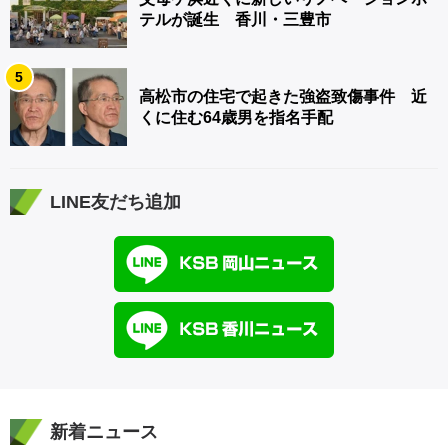
テルが誕生 香川・三豊市
5
高松市の住宅で起きた強盗致傷事件 近
くに住む64歳男を指名手配
LINE友だち追加
新着ニュース