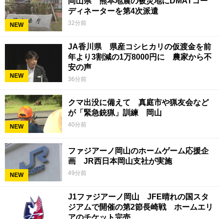
岡山県 熊本地震の被災地にDMATコー
ディネーターを第4次派遣
32分前
NEW
JA香川県 県産コシヒカリの仮渡金を前
年より3割減の1万8000円に 農家から不
安の声
NEW
36分前
クマ出没に備えて 真庭市や猟友会など
が「緊急銃猟」訓練 岡山
40分前
NEW
ファジアーノ岡山のホームゲーム応援企
画 JR西日本岡山支社が実施
49分前
NEW
J1ファジアーノ岡山 JFE晴れの国スタ
ジアムで開催の第2節長崎戦 ホームエリ
アのチケット完売