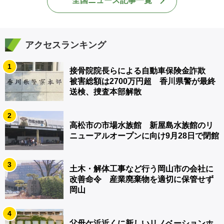
全国ニュース記事一覧
アクセスランキング
1
接骨院院長らによる自動車保険金詐欺
被害総額は2700万円超 香川県警が最終
送検、捜査本部解散
2
高松市の市場水族館 新屋島水族館のリ
ニューアルオープンに向け9月28日で閉館
3
土木・解体工事など行う岡山市の会社に
改善命令 産業廃棄物を適切に保管せず
岡山
4
父母ケ浜近くに新しいリノベーションホ