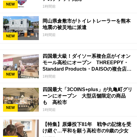
NEW
1時間前
岡山県倉敷市がトイレトレーラーを熊本
地震の被災地に派遣
1時間前
NEW
四国最大級！ダイソー系複合店がイオン
モール高松にオープン THREEPPY・
Standard Products・DAISOの複合店は
NEW
香川県初
1時間前
四国最大「3COINS+plus」が丸亀町グリ
ーンにオープン 大型店舗限定の商品
も 高松市
NEW
1時間前
【特集】原爆投下81年 戦争の記憶を受
け継ぐ…平和を願う高松市の9歳の少女