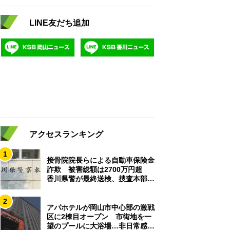
LINE友だち追加
アクセスランキング
1
接骨院院長らによる自動車保険金
詐欺 被害総額は2700万円超
香川県警が最終送検、捜査本部解
散
2
アパホテルが岡山市中心部の激戦
区に2棟目オープン 市街地を一
望のプールに大浴場…非日常感を