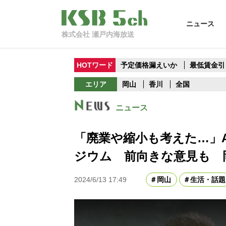
ニュース
株式会社 瀬戸内海放送
HOTワード
予定価格漏えいか
最低賃金引
エリア
岡山
香川
全国
ニュース
「廃業や縮小も考えた…」
ジウム 前向きな意見も 
2024/6/13 17:49
岡山
生活・話題