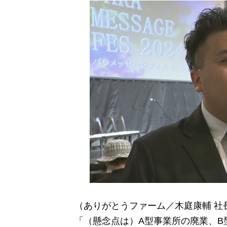
（ありがとうファーム／木庭康輔 社
「（懸念点は）A型事業所の廃業、B