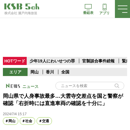
番組表
アプリ
株式会社 瀬戸内海放送
HOTワード
少年19人にわいせつの罪
官製談合事件続報
緊急
エリア
岡山
香川
全国
ニュース
岡山県で人身事故最多…大雲寺交差点を国と警察が
確認「右折時には直進車両の確認を十分に」
2024/7/4 15:17
岡山
社会
交通