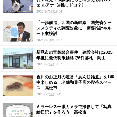
ェ ルアナ〈#推しドコ？〉
2026/8/7(金)19:54
「一歩前進」四国の新幹線 国交省ケー
ススタディの調査対象に 需要推計やル
ート案検討
2026/8/7(金)19:02
新見市の官製談合事件 建設会社は2025
年度に最低制限価格で6件落札 岡山
2026/8/7(金)18:57
香川のお正月の定番「あん餅雑煮」を1年
中楽しめる 老舗和菓子店の喫茶スペー
ス 高松市
2026/8/7(金)18:45
ミラーレス一眼カメラで撮影して「写真
絵日記」を作ろう 高松市