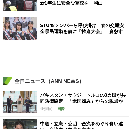
新1年生に安全な登校を 岡山
STU48メンバーら呼び掛け 春の交通安
全県民運動を前に「推進大会」 倉敷市
全国ニュース（ANN NEWS）
パキスタン・サウジ・トルコの3カ国が共
同防衛協定 「米国頼み」からの脱却か
国際
4時間前
中道・立憲・公明 合流をめぐり食い違