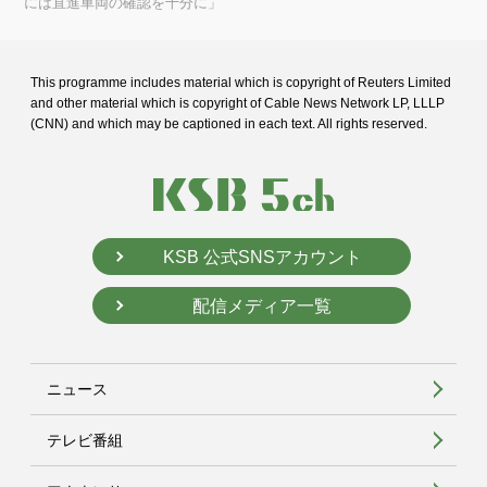
には直進車両の確認を十分に」
This programme includes material which is copyright of Reuters Limited
and
other material which is copyright of Cable News Network LP, LLLP
(CNN) and
which may be captioned in each text. All rights reserved.
KSB 公式SNSアカウント
配信メディア一覧
ニュース
テレビ番組