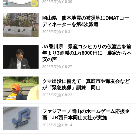
2026/8/7(金)18:39
岡山県 熊本地震の被災地にDMATコー
ディネーターを第4次派遣
2026/8/7(金)18:31
JA香川県 県産コシヒカリの仮渡金を前
年より3割減の1万8000円に 農家から不
安の声
2026/8/7(金)18:27
クマ出没に備えて 真庭市や猟友会など
が「緊急銃猟」訓練 岡山
2026/8/7(金)18:23
ファジアーノ岡山のホームゲーム応援企
画 JR西日本岡山支社が実施
2026/8/7(金)18:14