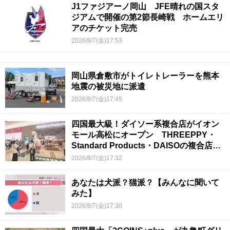
J1ファジアーノ岡山 JFE晴れの国スタ
ジアムで開催の第2節長崎戦 ホームエリ
アのチケット完売
2026/8/7(金)17:53
岡山県倉敷市がトイレトレーラーを熊本
地震の被災地に派遣
2026/8/7(金)17:45
四国最大級！ダイソー系複合店がイオン
モール高松にオープン THREEPPY・
Standard Products・DAISOの複合店は
香川県初
2026/8/7(金)17:32
あなたは犬派？猫派？【みんなに聞いて
みた】
2026/8/7(金)17:30