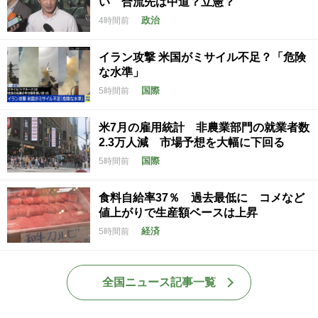
い 合流先は中道？立憲？
政治
4時間前
イラン攻撃 米国がミサイル不足？「危険
な水準」
国際
5時間前
米7月の雇用統計 非農業部門の就業者数
2.3万人減 市場予想を大幅に下回る
国際
5時間前
食料自給率37％ 過去最低に コメなど
値上がりで生産額ベースは上昇
経済
5時間前
全国ニュース記事一覧