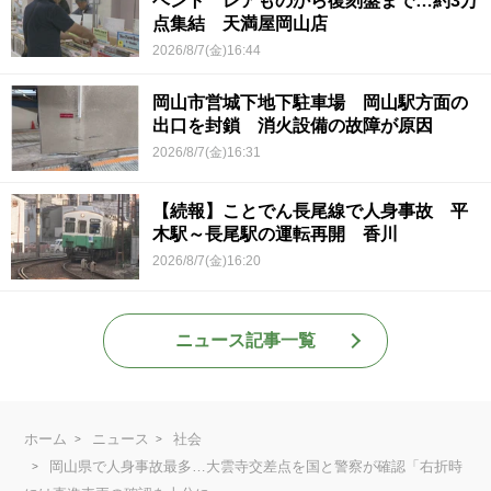
ベント レアものから復刻盤まで…約3万
点集結 天満屋岡山店
2026/8/7(金)16:44
岡山市営城下地下駐車場 岡山駅方面の
出口を封鎖 消火設備の故障が原因
2026/8/7(金)16:31
【続報】ことでん長尾線で人身事故 平
木駅～長尾駅の運転再開 香川
2026/8/7(金)16:20
ニュース記事一覧
ホーム
ニュース
社会
岡山県で人身事故最多…大雲寺交差点を国と警察が確認「右折時