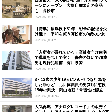
四国最大「3COINS+plus」が丸亀町グリ
ーンにオープン 大型店舗限定の商品
も 高松市
2026/8/7(金)17:29
【特集】原爆投下81年 戦争の記憶を受
け継ぐ…平和を願う高松市の9歳の少女
2026/8/7(金)17:19
「入所者が暴れている」高齢者向け住宅
で職員を包丁で突く 傷害の疑いで79歳
男を現行犯逮捕 香川県警
2026/8/7(金)17:08
8～13歳の少年19人にわいせつな行為を
した罪など 元団体職員の男(31)に懲役
15年の判決 岡山地裁「常習性は際立っ
ていて被害結果も非常に重い」
2026/8/7(金)16:47
人気再燃「アナログレコード」の販売イ