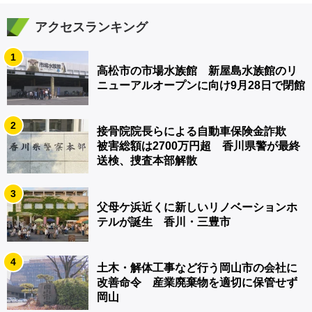
アクセスランキング
1
高松市の市場水族館 新屋島水族館のリ
ニューアルオープンに向け9月28日で閉館
2
接骨院院長らによる自動車保険金詐欺
被害総額は2700万円超 香川県警が最終
送検、捜査本部解散
3
父母ケ浜近くに新しいリノベーションホ
テルが誕生 香川・三豊市
4
土木・解体工事など行う岡山市の会社に
改善命令 産業廃棄物を適切に保管せず
岡山