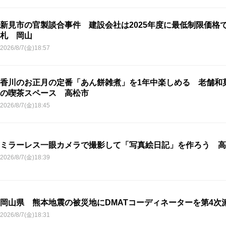
新見市の官製談合事件 建設会社は2025年度に最低制限価格
札 岡山
2026/8/7(金)18:57
香川のお正月の定番「あん餅雑煮」を1年中楽しめる 老舗和
の喫茶スペース 高松市
2026/8/7(金)18:45
ミラーレス一眼カメラで撮影して「写真絵日記」を作ろう 高
2026/8/7(金)18:39
岡山県 熊本地震の被災地にDMATコーディネーターを第4次
2026/8/7(金)18:31