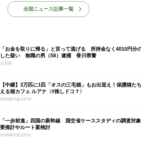
全国ニュース記事一覧
「お金を取りに帰る」と言って逃げる 所持金なく4010円分
した疑い 無職の男（58）逮捕 香川県警
11分前
【中継】3万匹に1匹「オスの三毛猫」もお出迎え！保護猫た
える猫カフェ ルアナ〈#推しドコ？〉
2026/8/7(金)19:54
「一歩前進」四国の新幹線 国交省ケーススタディの調査対象
要推計やルート案検討
2026/8/7(金)19:02