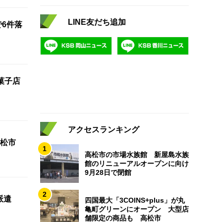
LINE友だち追加
で6件落
菓子店
アクセスランキング
松市
1
高松市の市場水族館 新屋島水族
館のリニューアルオープンに向け
9月28日で閉館
2
派遣
四国最大「3COINS+plus」が丸
亀町グリーンにオープン 大型店
舗限定の商品も 高松市