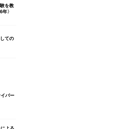
経験を教
6年〉
しての
サイバー
員による