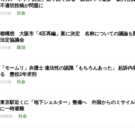
不適切投稿が問題に
社会
12分前
都構想 大阪市「4区再編」案に決定 名称についての議論
法定協議会
政治
13分前
「モームリ」弁護士 違法性の認識「もちろんあった」 起訴内
る 懲役2年求刑
社会
15分前
東京駅近くに「地下シェルター」整備へ 外国からのミサイル
に一時避難
社会
2時間前