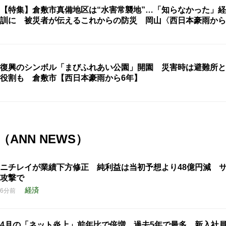
【特集】倉敷市真備地区は“水害常襲地”…「知らなかった」
訓に 被災者が伝えるこれからの防災 岡山〈西日本豪雨から
復興のシンボル「まびふれあい公園」開園 災害時は避難所と
役割も 倉敷市【西日本豪雨から6年】
ANN NEWS）
ニチレイが業績下方修正 純利益は当初予想より48億円減 
攻撃で
経済
6分前
4月の「ネット炎上」前年比で倍増 過去5年で最多 新入社