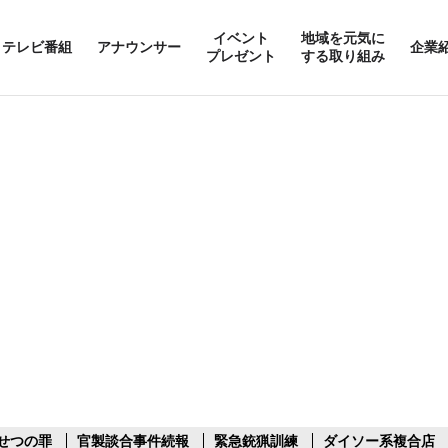
イベント
地域を元気に
テレビ番組
アナウンサー
企業
プレゼント
する取り組み
せつの罪
官製談合事件続報
緊急銃猟訓練
ダイソー系複合店