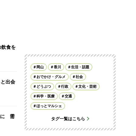
の飲食を
岡山
香川
生活・話題
おでかけ・グルメ
社会
ちと出会
どうぶつ
行政
文化・芸術
科学・医療
交通
ほっとマルシェ
に 需
タグ一覧はこちら