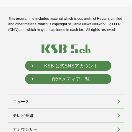
This programme includes material which is copyright of Reuters Limited
and
other material which is copyright of Cable News Network LP, LLLP
(CNN) and
which may be captioned in each text. All rights reserved.
KSB 公式SNSアカウント
配信メディア一覧
ニュース
テレビ番組
アナウンサー