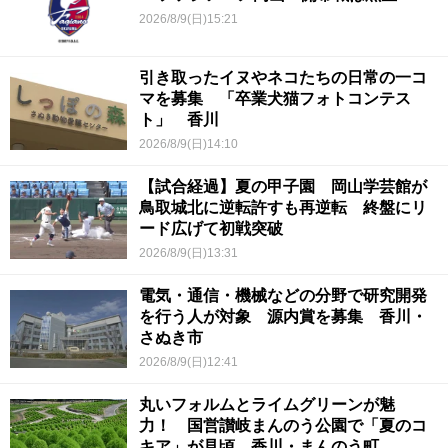
2026/8/9(日)15:21
引き取ったイヌやネコたちの日常の一コ
マを募集 「卒業犬猫フォトコンテス
ト」 香川
2026/8/9(日)14:10
【試合経過】夏の甲子園 岡山学芸館が
鳥取城北に逆転許すも再逆転 終盤にリ
ード広げて初戦突破
2026/8/9(日)13:31
電気・通信・機械などの分野で研究開発
を行う人が対象 源内賞を募集 香川・
さぬき市
2026/8/9(日)12:41
丸いフォルムとライムグリーンが魅
力！ 国営讃岐まんのう公園で「夏のコ
キア」が見頃 香川・まんのう町