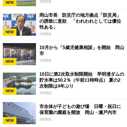
1時間前
NEW
岡山市長 防災庁の地方拠点「防災局」
の誘致に意欲 「われわれとしては優位
性ある」
NEW
1時間前
10月から「5歳児健康相談」を開始 岡山
市
1時間前
NEW
10日に第2次取水制限開始 早明浦ダムの
貯水率は50.2％（午前11時時点） 夏の2
次制限は4年ぶり
NEW
1時間前
市全体が子どもの遊び場 日曜・祝日に
保育園の園庭を開放 岡山・瀬戸内市
2時間前
NEW