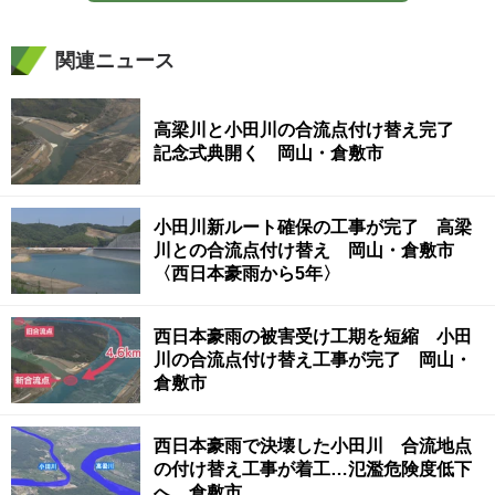
関連ニュース
高梁川と小田川の合流点付け替え完了
記念式典開く 岡山・倉敷市
小田川新ルート確保の工事が完了 高梁
川との合流点付け替え 岡山・倉敷市
〈西日本豪雨から5年〉
西日本豪雨の被害受け工期を短縮 小田
川の合流点付け替え工事が完了 岡山・
倉敷市
西日本豪雨で決壊した小田川 合流地点
の付け替え工事が着工…氾濫危険度低下
へ 倉敷市