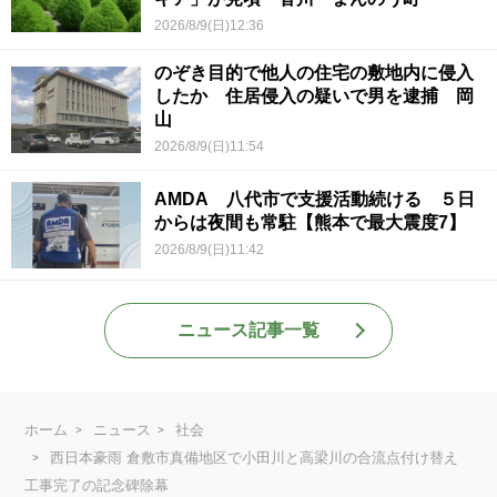
2026/8/9(日)12:36
のぞき目的で他人の住宅の敷地内に侵入
したか 住居侵入の疑いで男を逮捕 岡
山
2026/8/9(日)11:54
AMDA 八代市で支援活動続ける ５日
からは夜間も常駐【熊本で最大震度7】
2026/8/9(日)11:42
ニュース記事一覧
ホーム
ニュース
社会
西日本豪雨 倉敷市真備地区で小田川と高梁川の合流点付け替え
工事完了の記念碑除幕