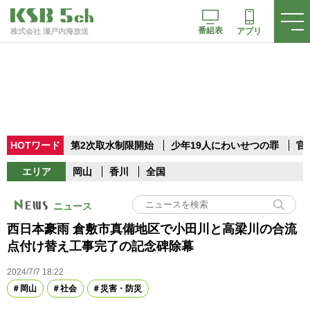
番組表
アプリ
株式会社 瀬戸内海放送
HOTワード
第2次取水制限開始
少年19人にわいせつの罪
官
エリア
岡山
香川
全国
ニュース
西日本豪雨 倉敷市真備地区で小田川と高梁川の合流
点付け替え工事完了の記念碑除幕
2024/7/7 18:22
岡山
社会
災害・防災