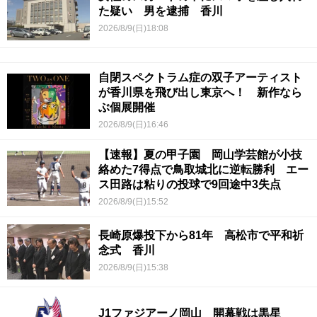
た疑い 男を逮捕 香川
2026/8/9(日)18:08
自閉スペクトラム症の双子アーティスト
が香川県を飛び出し東京へ！ 新作なら
ぶ個展開催
2026/8/9(日)16:46
【速報】夏の甲子園 岡山学芸館が小技
絡めた7得点で鳥取城北に逆転勝利 エー
ス田路は粘りの投球で9回途中3失点
2026/8/9(日)15:52
長崎原爆投下から81年 高松市で平和祈
念式 香川
2026/8/9(日)15:38
J1ファジアーノ岡山 開幕戦は黒星