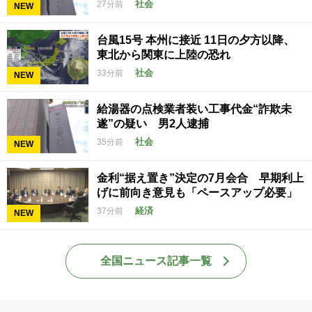
社会
27分前
NEW
台風15号 本州に接近 11日の夕方以降、
東北から関東に上陸の恐れ
社会
33分前
NEW
給湯器の点検業者装い工事代金“詐欺未
遂”の疑い 男2人逮捕
社会
35分前
NEW
金利“据え置き”決定の7月会合 早期利上
げに前向き意見も「ペースアップ必要」
経済
37分前
NEW
全国ニュース記事一覧