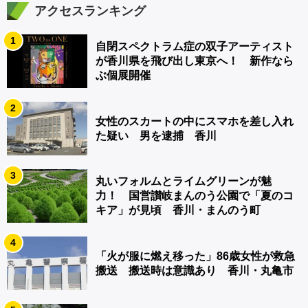
アクセスランキング
1
自閉スペクトラム症の双子アーティスト
が香川県を飛び出し東京へ！ 新作なら
ぶ個展開催
2
女性のスカートの中にスマホを差し入れ
た疑い 男を逮捕 香川
3
丸いフォルムとライムグリーンが魅
力！ 国営讃岐まんのう公園で「夏のコ
キア」が見頃 香川・まんのう町
4
「火が服に燃え移った」86歳女性が救急
搬送 搬送時は意識あり 香川・丸亀市