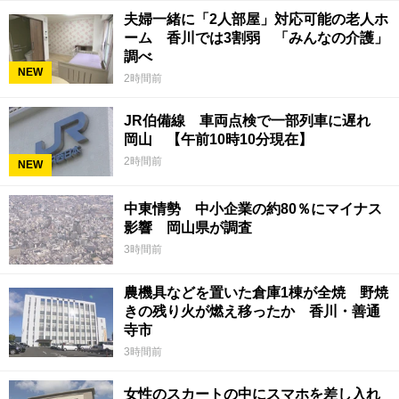
夫婦一緒に「2人部屋」対応可能の老人ホ
ーム 香川では3割弱 「みんなの介護」
調べ
NEW
2時間前
JR伯備線 車両点検で一部列車に遅れ
岡山 【午前10時10分現在】
2時間前
NEW
中東情勢 中小企業の約80％にマイナス
影響 岡山県が調査
3時間前
農機具などを置いた倉庫1棟が全焼 野焼
きの残り火が燃え移ったか 香川・善通
寺市
3時間前
女性のスカートの中にスマホを差し入れ