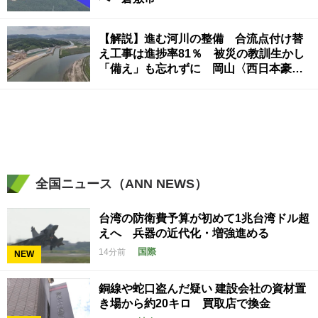
【解説】進む河川の整備 合流点付け替
え工事は進捗率81％ 被災の教訓生かし
「備え」も忘れずに 岡山〈西日本豪雨
から5年〉
全国ニュース（ANN NEWS）
台湾の防衛費予算が初めて1兆台湾ドル超
えへ 兵器の近代化・増強進める
国際
14分前
NEW
銅線や蛇口盗んだ疑い 建設会社の資材置
き場から約20キロ 買取店で換金